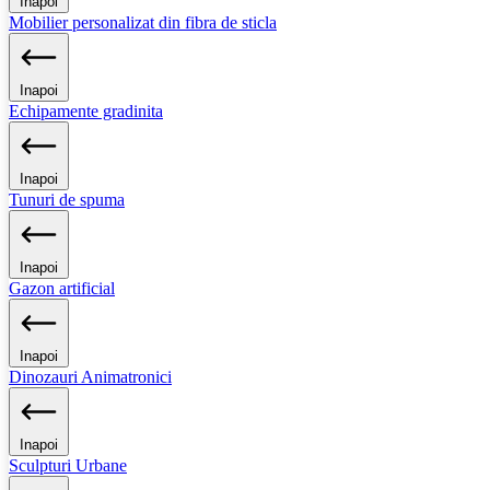
Inapoi
Mobilier personalizat din fibra de sticla
Inapoi
Echipamente gradinita
Inapoi
Tunuri de spuma
Inapoi
Gazon artificial
Inapoi
Dinozauri Animatronici
Inapoi
Sculpturi Urbane