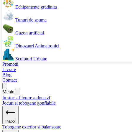
Echipamente gradinita
Tunuri de spuma
Gazon artificial
Dinozauri Animatronici
Sculpturi Urbane
Promotii
Livrare
Blog
Contact
Meniu
In stoc - Livrare a doua zi
Jocuri si tobogane gonflabile
Inapoi
Tobogane exterior si balansoare