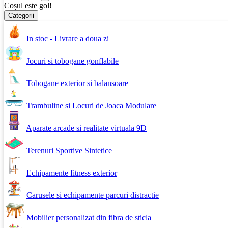
Coșul este gol!
Categorii
In stoc - Livrare a doua zi
Jocuri si tobogane gonflabile
Tobogane exterior si balansoare
Trambuline si Locuri de Joaca Modulare
Aparate arcade si realitate virtuala 9D
Terenuri Sportive Sintetice
Echipamente fitness exterior
Carusele si echipamente parcuri distractie
Mobilier personalizat din fibra de sticla