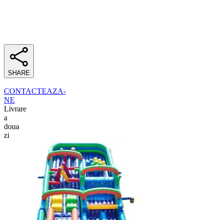
SHARE
CONTACTEAZA-
NE
Livrare
a
doua
zi