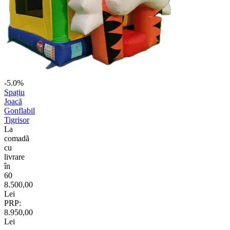
-5.0%
Spațiu
Joacă
Gonflabil
Tigrisor
La
comadã
cu
livrare
în
60
8.500,00
Lei
PRP:
8.950,00
Lei