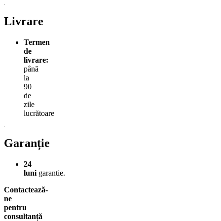
Livrare
Termen
de
livrare:
până
la
90
de
zile
lucrătoare
Garanție
24
luni
garantie.
Contactează-
ne
pentru
consultanță