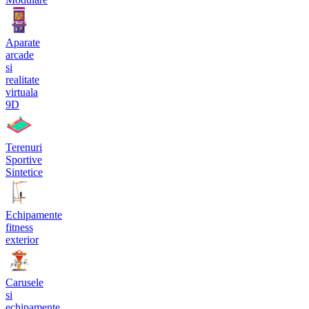
Aparate
arcade
si
realitate
virtuala
9D
Terenuri
Sportive
Sintetice
Echipamente
fitness
exterior
Carusele
si
echipamente