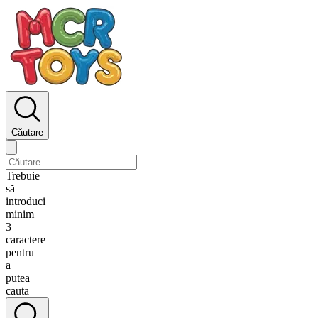
Căutare
Trebuie
să
introduci
minim
3
caractere
pentru
a
putea
cauta