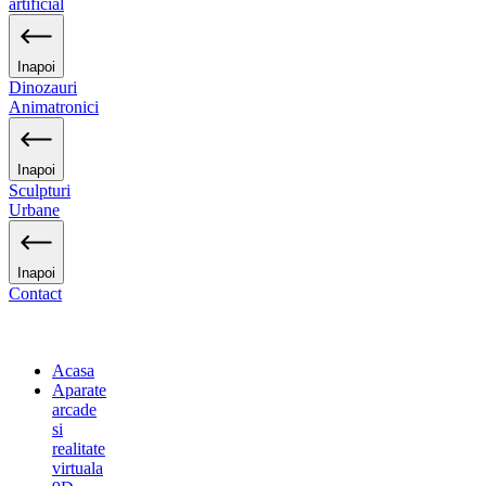
artificial
Inapoi
Dinozauri
Animatronici
Inapoi
Sculpturi
Urbane
Inapoi
Contact
Acasa
Aparate
arcade
si
realitate
virtuala