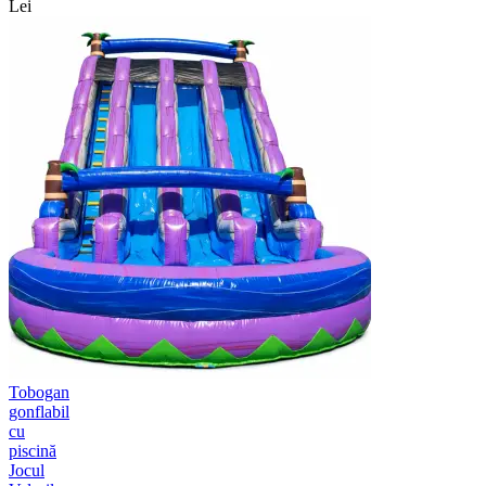
Lei
Tobogan
gonflabil
cu
piscină
Jocul