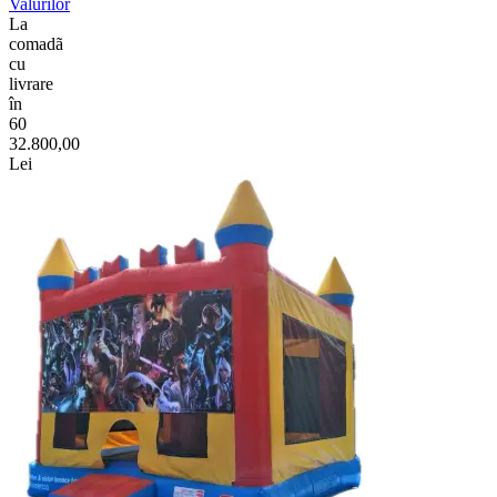
Valurilor
La
comadã
cu
livrare
în
60
32.800,00
Lei