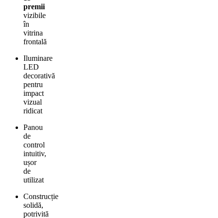
premii
vizibile
în
vitrina
frontală
Iluminare
LED
decorativă
pentru
impact
vizual
ridicat
Panou
de
control
intuitiv,
ușor
de
utilizat
Construcție
solidă,
potrivită