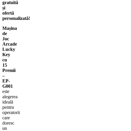
gratuită
și
ofertă
personalizată!
Mașina
de
Joc
Arcade
Lucky
Key
cu
15
Premii
–
EP-
G001
este
alegerea
ideală
pentru
operatorii
care
doresc
un