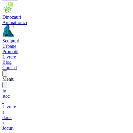
Dinozauri
Animatronici
Sculpturi
Urbane
Promotii
Livrare
Blog
Contact
Meniu
In
stoc
-
Livrare
a
doua
zi
Jocuri