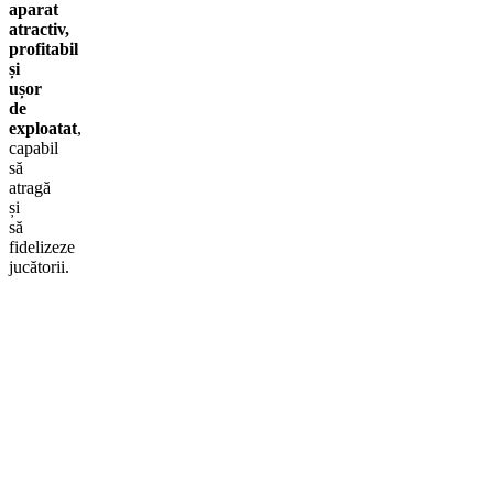
aparat
atractiv,
profitabil
și
ușor
de
exploatat
,
capabil
să
atragă
și
să
fidelizeze
jucătorii.