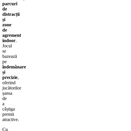
parcuri
de
distracții
și
zone
de
agrement
indoor
.
Jocul
se
bazează
pe
îndemânare
și
precizie
,
oferind
jucătorilor
șansa
de
a
câștiga
premii
atractive.
Cu