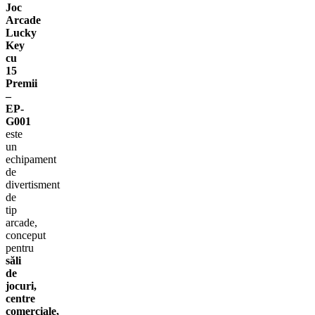
Joc
Arcade
Lucky
Key
cu
15
Premii
–
EP-
G001
este
un
echipament
de
divertisment
de
tip
arcade,
conceput
pentru
săli
de
jocuri,
centre
comerciale,