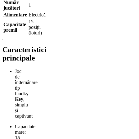
Număr
1
jucători
Alimentare
Electrică
15
Capacitate
poziții
premii
(loturi)
Caracteristici
principale
Joc
de
îndemânare
tip
Lucky
Key
,
simplu
și
captivant
Capacitate
mare:
15