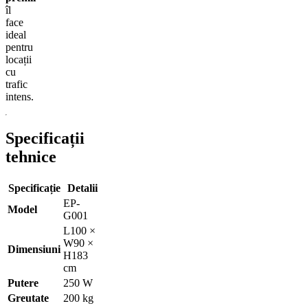
îl
face
ideal
pentru
locații
cu
trafic
intens.
Specificații
tehnice
Specificație
Detalii
EP-
Model
G001
L100 ×
W90 ×
Dimensiuni
H183
cm
Putere
250 W
Greutate
200 kg