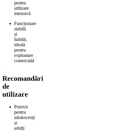
pentru
utilizare
intensivă
Funcționare
stabilă
și
fiabilă,
ideală
pentru
exploatare
comercială
Recomandări
de
utilizare
Potrivit
pentru
adolescenți
și
adulți