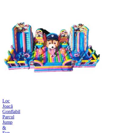
Loc
Joacă
Gonflabil
Parcul
Jump
&
Fun