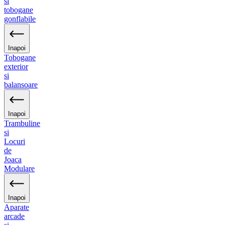
si
tobogane
gonflabile
Inapoi
Tobogane
exterior
si
balansoare
Inapoi
Trambuline
si
Locuri
de
Joaca
Modulare
Inapoi
Aparate
arcade