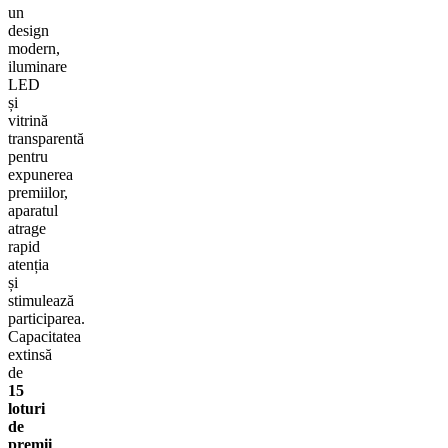
un
design
modern,
iluminare
LED
și
vitrină
transparentă
pentru
expunerea
premiilor,
aparatul
atrage
rapid
atenția
și
stimulează
participarea.
Capacitatea
extinsă
de
15
loturi
de
premii