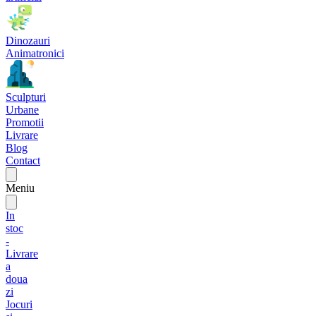
Dinozauri
Animatronici
Sculpturi
Urbane
Promotii
Livrare
Blog
Contact
Meniu
In
stoc
-
Livrare
a
doua
zi
Jocuri