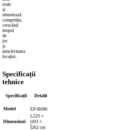
reale
și
stimulează
competiția,
crescând
timpul
de
joc
și
atractivitatea
locației.
Specificații
tehnice
Specificații
Detalii
Model
EP-R096
L225 ×
Dimensiuni
l203 ×
Î262 cm