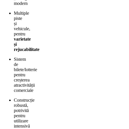
modern
Multiple
piste
și
vehicule,
pentru
varietate
și
rejucabilitate
Sistem
de
bilete/lotterie
pentru
creșterea
atractivității
comerciale
Construcție
robustă,
potrivită
pentru
utilizare
intensivă