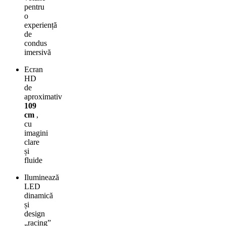
pentru
o
experiență
de
condus
imersivă
Ecran
HD
de
aproximativ
109
cm
,
cu
imagini
clare
și
fluide
Iluminează
LED
dinamică
și
design
„racing”