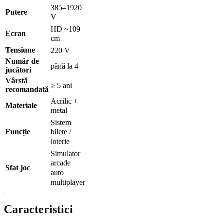
385–1920
Putere
V
HD ~109
Ecran
cm
Tensiune
220 V
Număr de
până la 4
jucători
Vârstă
≥ 5 ani
recomandată
Acrilic +
Materiale
metal
Sistem
Funcție
bilete /
loterie
Simulator
arcade
Sfat joc
auto
multiplayer
Caracteristici