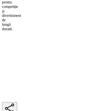
pentru
competiție
și
divertisment
de
lungă
durată.