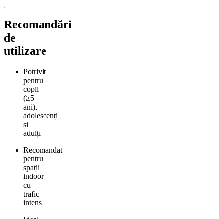
Recomandări
de
utilizare
Potrivit
pentru
copii
(≥5
ani),
adolescenți
și
adulți
Recomandat
pentru
spații
indoor
cu
trafic
intens