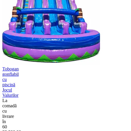
Tobogan
gonflabil
cu
piscină
Jocul
Valurilor
La
comadã
cu
livrare
în
60