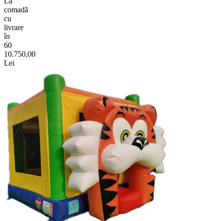
La
comadã
cu
livrare
în
60
10.750,00
Lei