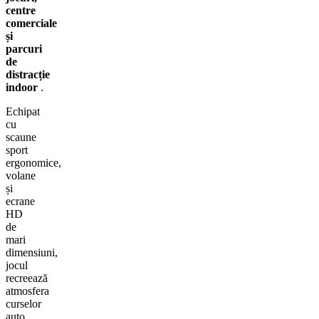
centre
comerciale
și
parcuri
de
distracție
indoor
.
Echipat
cu
scaune
sport
ergonomice,
volane
și
ecrane
HD
de
mari
dimensiuni,
jocul
recreează
atmosfera
curselor
auto