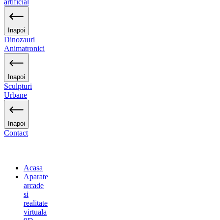
artificial
Inapoi
Dinozauri
Animatronici
Inapoi
Sculpturi
Urbane
Inapoi
Contact
Acasa
Aparate
arcade
si
realitate
virtuala