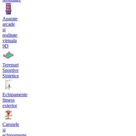
Aparate
arcade
si
realitate
virtuala
9D
Terenuri
Sportive
Sintetice
Echipamente
fitness
exterior
Carusele
si
echipamente