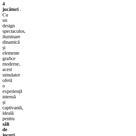
4
jucători
.
Cu
un
design
spectaculos,
iluminare
dinamică
și
elemente
grafice
moderne,
acest
simulator
oferă
o
experiență
intensă
și
captivantă,
ideală
pentru
săli
de
jocuri,