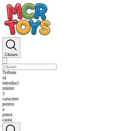
Căutare
Trebuie
să
introduci
minim
3
caractere
pentru
a
putea
cauta