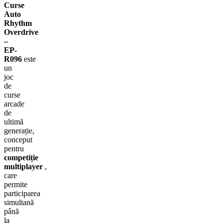
Curse
Auto
Rhythm
Overdrive
–
EP-
R096
este
un
joc
de
curse
arcade
de
ultimă
generație,
conceput
pentru
competiție
multiplayer
,
care
permite
participarea
simultană
până
la