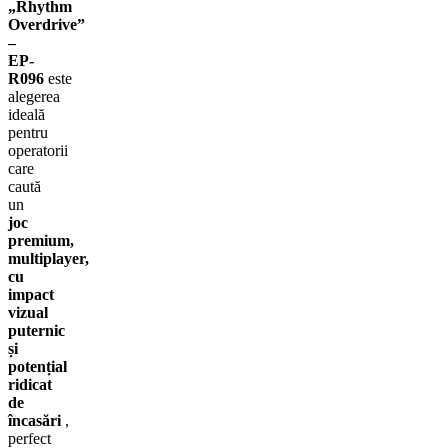
„Rhythm
Overdrive”
–
EP-
R096
este
alegerea
ideală
pentru
operatorii
care
caută
un
joc
premium,
multiplayer,
cu
impact
vizual
puternic
și
potențial
ridicat
de
încasări
,
perfect