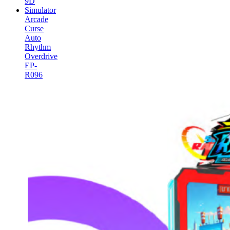
9D
Simulator
Arcade
Curse
Auto
Rhythm
Overdrive
EP-
R096