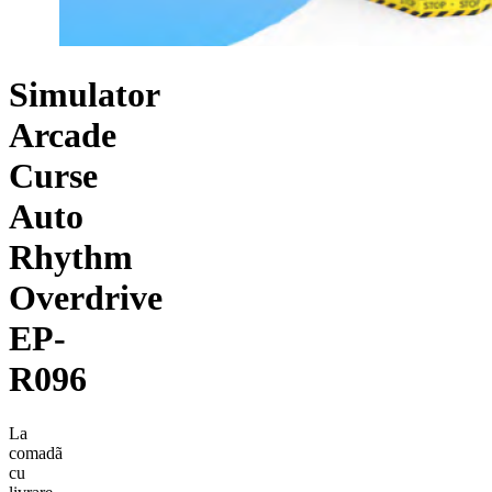
Simulator
Arcade
Curse
Auto
Rhythm
Overdrive
EP-
R096
La
comadã
cu