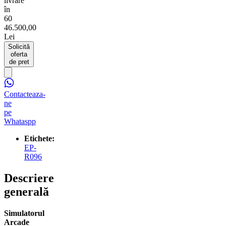
livrare
în
60
46.500,00
Lei
Solicită
oferta
de pret
Contacteaza-
ne
pe
Whataspp
Etichete:
EP-
R096
Descriere
generală
Simulatorul
Arcade