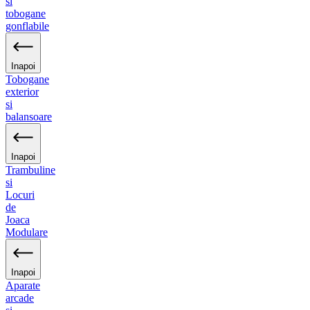
si
tobogane
gonflabile
Inapoi
Tobogane
exterior
si
balansoare
Inapoi
Trambuline
si
Locuri
de
Joaca
Modulare
Inapoi
Aparate
arcade