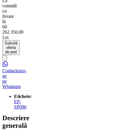
La
comadã
cu
livrare
în
60
262.350,00
Lei
Solicită
oferta
de pret
Contacteaza-
ne
pe
Whataspp
Etichete:
EP-
SP096
Descriere
generală