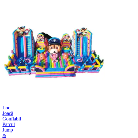
Loc
Joacă
Gonflabil
Parcul
Jump
&