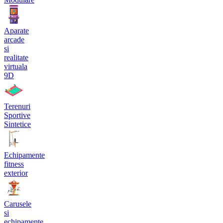
Aparate
arcade
si
realitate
virtuala
9D
Terenuri
Sportive
Sintetice
Echipamente
fitness
exterior
Carusele
si
echipamente