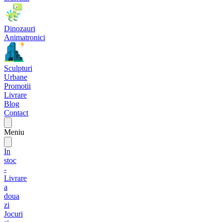
Dinozauri
Animatronici
Sculpturi
Urbane
Promotii
Livrare
Blog
Contact
Meniu
In
stoc
-
Livrare
a
doua
zi
Jocuri