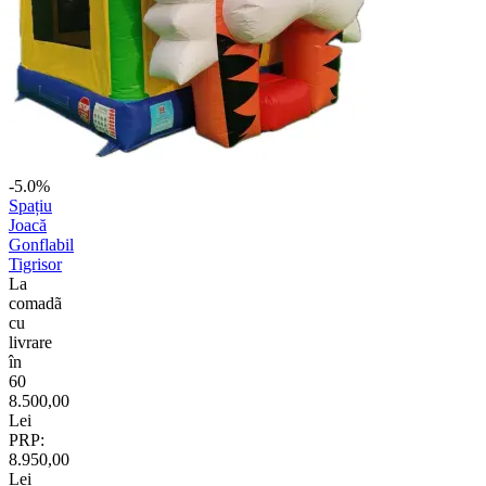
-5.0%
Spațiu
Joacă
Gonflabil
Tigrisor
La
comadã
cu
livrare
în
60
8.500,00
Lei
PRP:
8.950,00
Lei