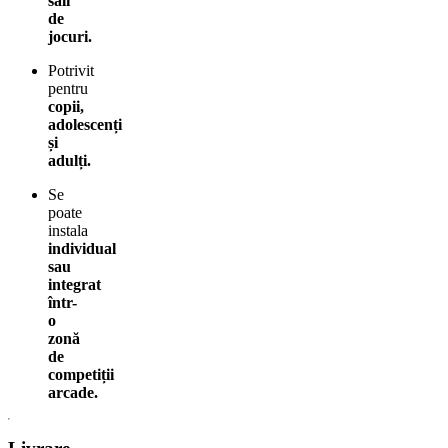
săli
de
jocuri.
Potrivit
pentru
copii,
adolescenți
și
adulți.
Se
poate
instala
individual
sau
integrat
într-
o
zonă
de
competiții
arcade.