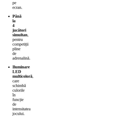
pe
ecran.
Până
la
4
jucători
simultan
,
pentru
competiții
pline
de
adrenalină.
Iluminare
LED
multicoloră
,
care
schimbă
culorile
în
funcție
de
intensitatea
jocului.