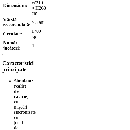
W210
Dimensiuni:
× H268
cm
Vârstă
≥ 3 ani
recomandată:
1700
Greutate:
kg
Număr
4
jucători:
Caracteristici
principale
Simulator
realist
de
călărie
,
cu
mișcări
sincronizate
cu
jocul
de