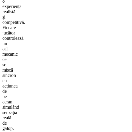
o
experiență
realistă
și
competitivă.
Fiecare
jucător
controlează
un
cal
mecanic
ce
se
mișcă
sincron
cu
acțiunea
de
pe
ecran,
simulând
senzația
reală
de
galop.