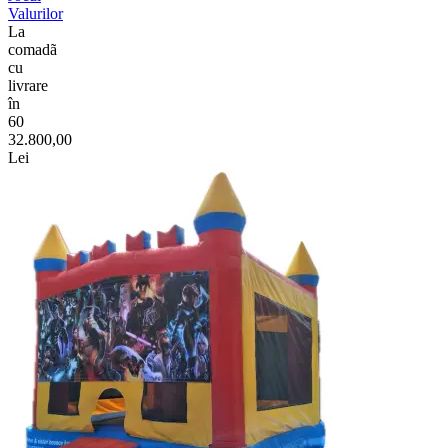
Valurilor
La
comadã
cu
livrare
în
60
32.800,00
Lei