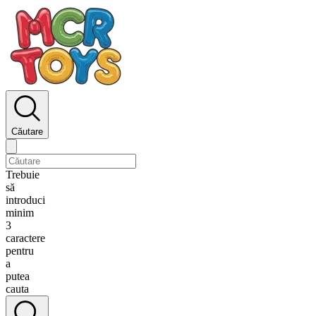
Căutare
Trebuie
să
introduci
minim
3
caractere
pentru
a
putea
cauta