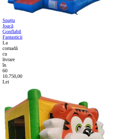
Spațiu
Joacă
Gonflabil
Fantasticii
La
comadã
cu
livrare
în
60
10.750,00
Lei