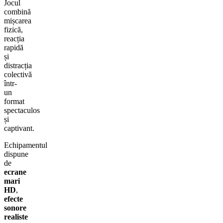
Jocul
combină
mișcarea
fizică,
reacția
rapidă
și
distracția
colectivă
într-
un
format
spectaculos
și
captivant.
Echipamentul
dispune
de
ecrane
mari
HD
,
efecte
sonore
realiste