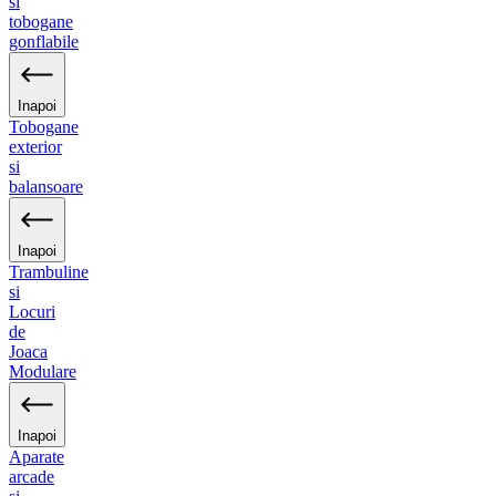
si
tobogane
gonflabile
Inapoi
Tobogane
exterior
si
balansoare
Inapoi
Trambuline
si
Locuri
de
Joaca
Modulare
Inapoi
Aparate
arcade