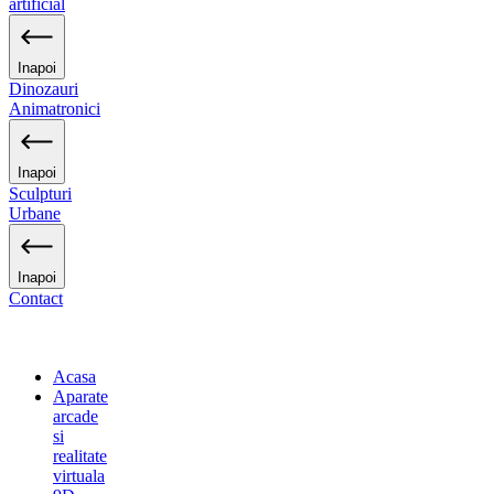
artificial
Inapoi
Dinozauri
Animatronici
Inapoi
Sculpturi
Urbane
Inapoi
Contact
Acasa
Aparate
arcade
si
realitate
virtuala