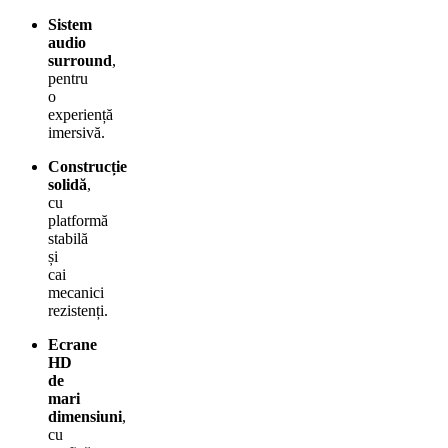
Sistem
audio
surround
,
pentru
o
experiență
imersivă.
Construcție
solidă
,
cu
platformă
stabilă
și
cai
mecanici
rezistenți.
Ecrane
HD
de
mari
dimensiuni
,
cu