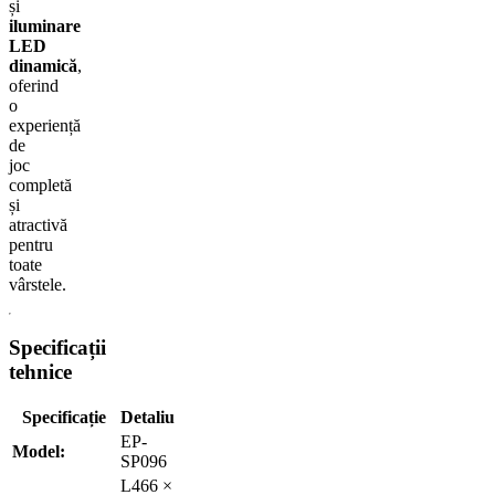
și
iluminare
LED
dinamică
,
oferind
o
experiență
de
joc
completă
și
atractivă
pentru
toate
vârstele.
Specificații
tehnice
Specificație
Detaliu
EP-
Model:
SP096
L466 ×