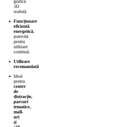
grafică
3D
realistă.
Funcționare
eficientă
energetică
,
potrivită
pentru
utilizare
continuă.
Utilizare
recomandată
Ideal
pentru
centre
de
distracție,
parcuri
tematice,
mall-
uri
și