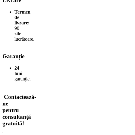
Livrare
Termen
de
livrare:
90
zile
lucrătoare.
Garanție
24
luni
garanție.
Contactează-
ne
pentru
consultanță
gratuită!