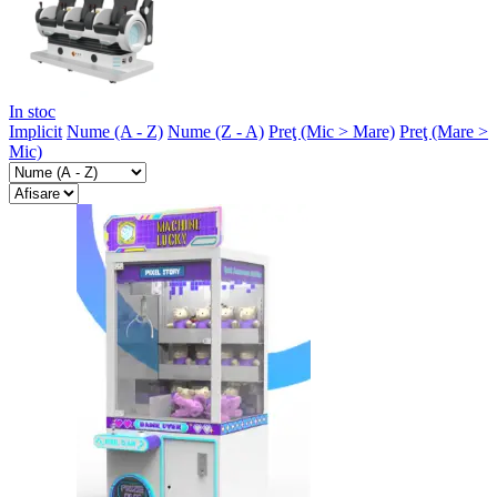
In stoc
Implicit
Nume (A - Z)
Nume (Z - A)
Preţ (Mic > Mare)
Preţ (Mare >
Mic)