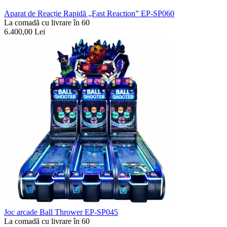
Aparat de Reacție Rapidă „Fast Reaction” EP-SP060
La comadã cu livrare în 60
6.400,00
Lei
Joc arcade Ball Thrower EP-SP045
La comadã cu livrare în 60