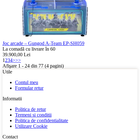
Joc arcade – Gungod A-Team EP-SH059
La comadã cu livrare în 60
39.900,00
Lei
1
2
3
4
>
>>
Afişare 1 - 24 din 77 (4 pagini)
Utile
Contul meu
Formular retur
Informatii
Politica de retur
Termeni si conditii
Politica de confidentialitate
Utilizare Cookie
Contact