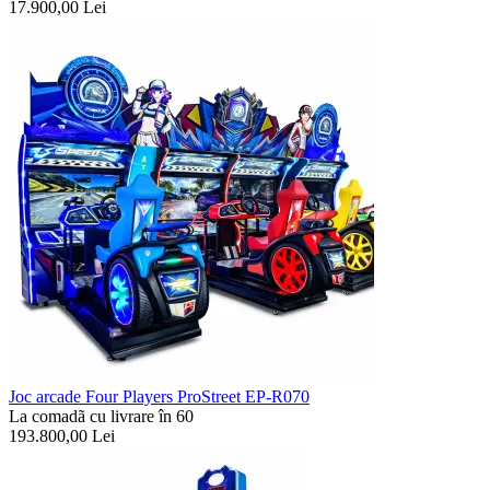
17.900,00
Lei
Joc arcade Four Players ProStreet EP-R070
La comadã cu livrare în 60
193.800,00
Lei