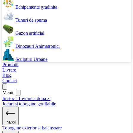
Echipamente gradinita
Tunuri de spuma
Gazon artificial
Dinozauri Animatronici
Sculpturi Urbane
Promotii
Livrare
Blog
Contact
Meniu
In stoc - Livrare a doua zi
Jocuri si tobogane gonflabile
Inapoi
Tobogane exterior si balansoare