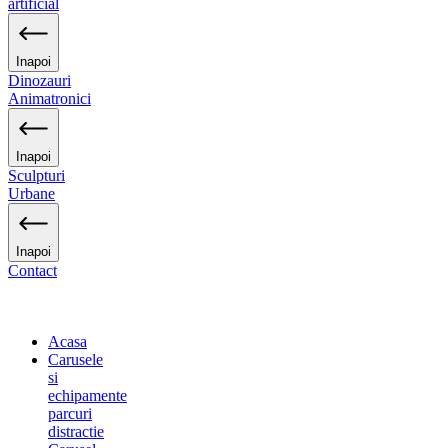
artificial
Inapoi
Dinozauri
Animatronici
Inapoi
Sculpturi
Urbane
Inapoi
Contact
Acasa
Carusele
si
echipamente
parcuri
distractie