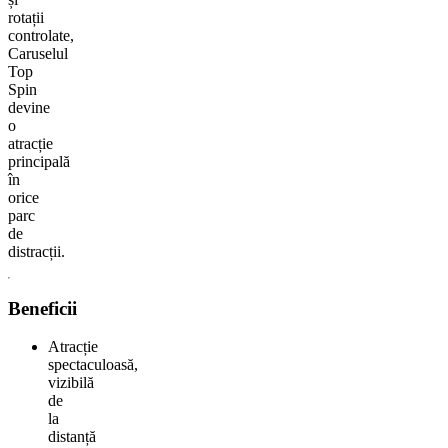
rotații
controlate,
Caruselul
Top
Spin
devine
o
atracție
principală
în
orice
parc
de
distracții.
Beneficii
Atracție
spectaculoasă,
vizibilă
de
la
distanță