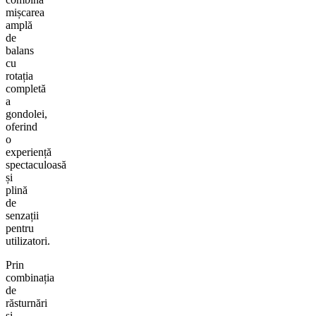
mișcarea
amplă
de
balans
cu
rotația
completă
a
gondolei,
oferind
o
experiență
spectaculoasă
și
plină
de
senzații
pentru
utilizatori.
Prin
combinația
de
răsturnări
și