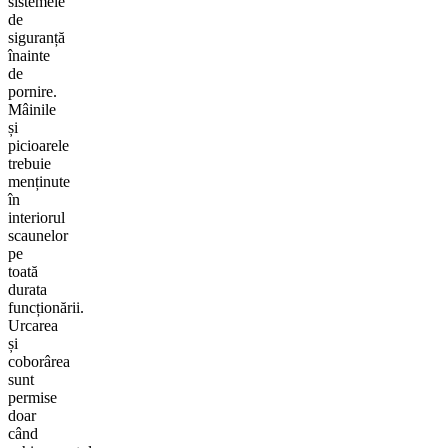
sistemele
de
siguranță
înainte
de
pornire.
Mâinile
și
picioarele
trebuie
menținute
în
interiorul
scaunelor
pe
toată
durata
funcționării.
Urcarea
și
coborârea
sunt
permise
doar
când