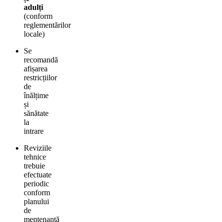
adulți
(conform
reglementărilor
locale)
Se
recomandă
afișarea
restricțiilor
de
înălțime
și
sănătate
la
intrare
Reviziile
tehnice
trebuie
efectuate
periodic
conform
planului
de
mentenanță