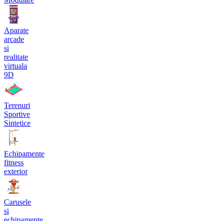
Aparate
arcade
si
realitate
virtuala
9D
Terenuri
Sportive
Sintetice
Echipamente
fitness
exterior
Carusele
si
echipamente