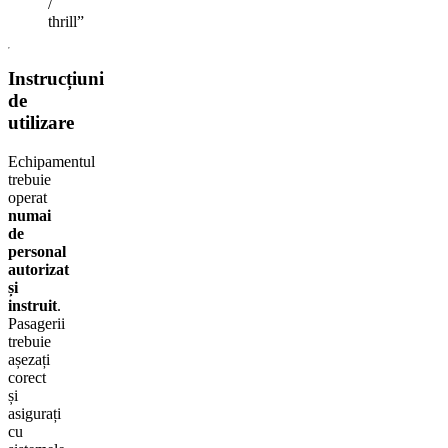
/
thrill”
Instrucțiuni
de
utilizare
Echipamentul
trebuie
operat
numai
de
personal
autorizat
și
instruit
.
Pasagerii
trebuie
așezați
corect
și
asigurați
cu