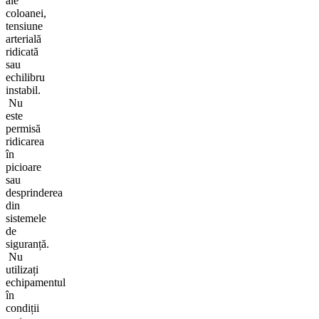
ale
coloanei,
tensiune
arterială
ridicată
sau
echilibru
instabil.
Nu
este
permisă
ridicarea
în
picioare
sau
desprinderea
din
sistemele
de
siguranță.
Nu
utilizați
echipamentul
în
condiții