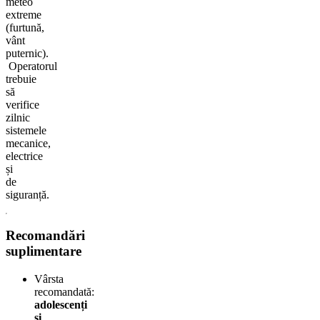
meteo
extreme
(furtună,
vânt
puternic).
Operatorul
trebuie
să
verifice
zilnic
sistemele
mecanice,
electrice
și
de
siguranță.
Recomandări
suplimentare
Vârsta
recomandată:
adolescenți
și