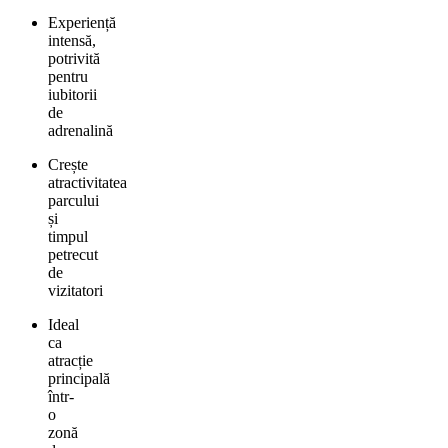
Experiență
intensă,
potrivită
pentru
iubitorii
de
adrenalină
Crește
atractivitatea
parcului
și
timpul
petrecut
de
vizitatori
Ideal
ca
atracție
principală
într-
o
zonă