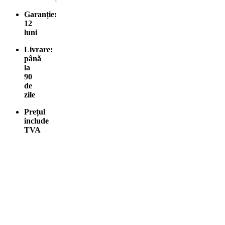
Garanție:
12
luni
Livrare:
până
la
90
de
zile
Prețul
include
TVA