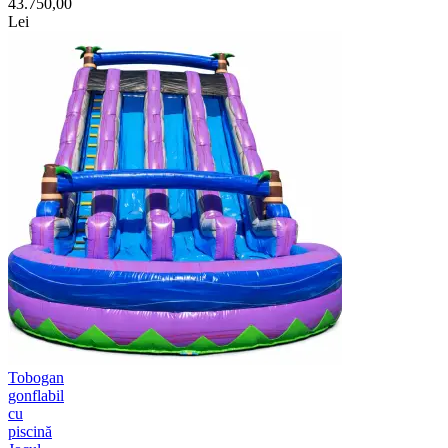
43.750,00
Lei
Tobogan
gonflabil
cu
piscină