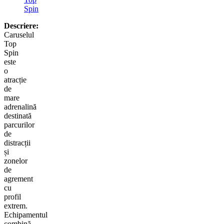
Spin
Descriere:
Caruselul
Top
Spin
este
o
atracție
de
mare
adrenalină
destinată
parcurilor
de
distracții
și
zonelor
de
agrement
cu
profil
extrem.
Echipamentul
combină