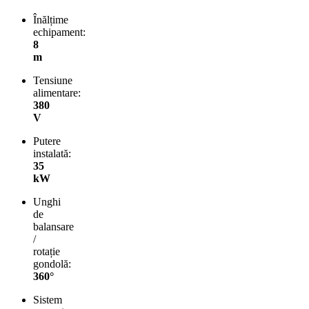
Înălțime
echipament:
8
m
Tensiune
alimentare:
380
V
Putere
instalată:
35
kW
Unghi
de
balansare
/
rotație
gondolă:
360°
Sistem