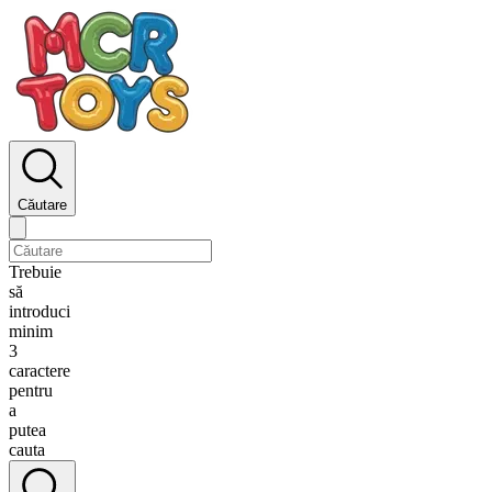
Căutare
Trebuie
să
introduci
minim
3
caractere
pentru
a
putea
cauta