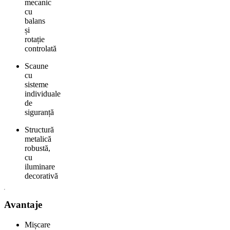
mecanic
cu
balans
și
rotație
controlată
Scaune
cu
sisteme
individuale
de
siguranță
Structură
metalică
robustă,
cu
iluminare
decorativă
Avantaje
Mișcare