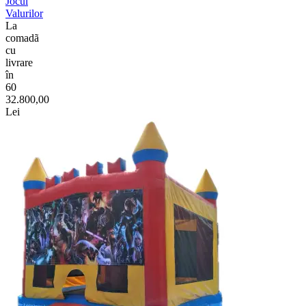
Jocul
Valurilor
La
comadã
cu
livrare
în
60
32.800,00
Lei