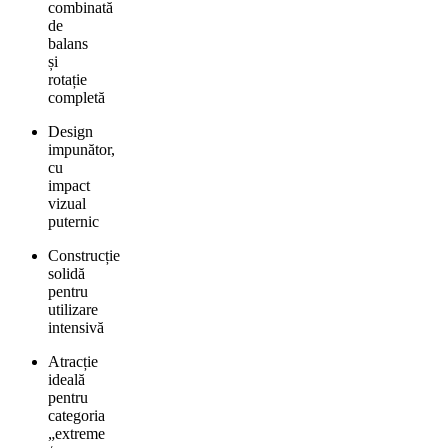
combinată
de
balans
și
rotație
completă
Design
impunător,
cu
impact
vizual
puternic
Construcție
solidă
pentru
utilizare
intensivă
Atracție
ideală
pentru
categoria
„extreme