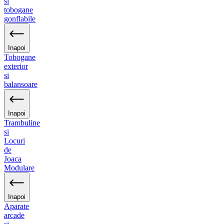
si
tobogane
gonflabile
Inapoi
Tobogane
exterior
si
balansoare
Inapoi
Trambuline
si
Locuri
de
Joaca
Modulare
Inapoi
Aparate
arcade