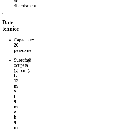
de
divertisment
Date
tehnice
Capacitate:
20
persoane
Suprafață
ocupată
(gabarit):
L
12
m
×
l
9
m
×
h
9
m