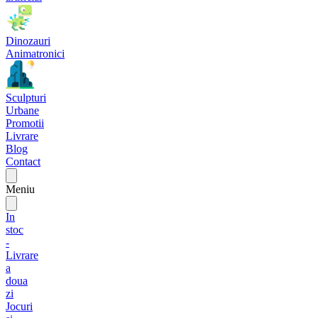
Dinozauri
Animatronici
Sculpturi
Urbane
Promotii
Livrare
Blog
Contact
Meniu
In
stoc
-
Livrare
a
doua
zi
Jocuri