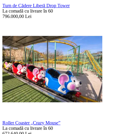
Turn de Cădere Liberă Drop Tower
La comadã cu livrare în 60
796.000,00
Lei
Roller Coaster „Crazy Mouse”
La comadã cu livrare în 60
672.640,00
Lei