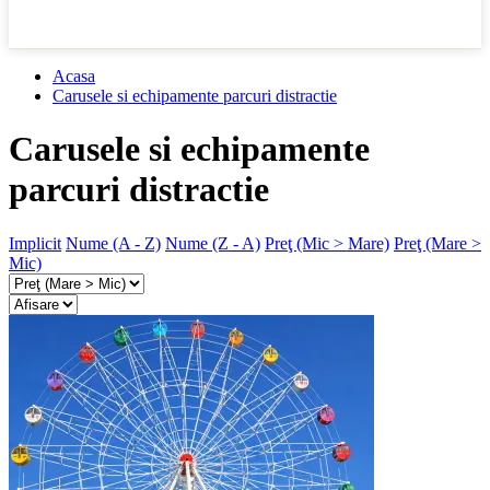
Acasa
Carusele si echipamente parcuri distractie
Carusele si echipamente
parcuri distractie
Implicit
Nume (A - Z)
Nume (Z - A)
Preţ (Mic > Mare)
Preţ (Mare >
Mic)