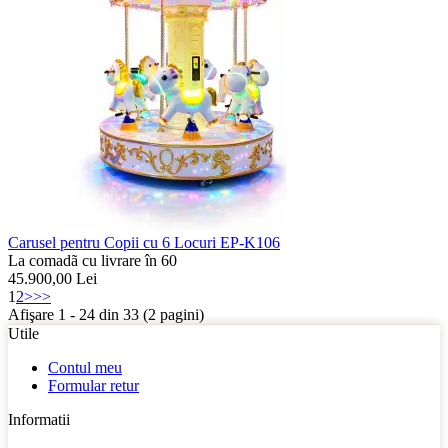
Carusel pentru Copii cu 6 Locuri EP-K106
La comadã cu livrare în 60
45.900,00
Lei
1
2
>
>>
Afişare 1 - 24 din 33 (2 pagini)
Utile
Contul meu
Formular retur
Informatii