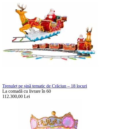
Trenuleț pe șină tematic de Crăciun – 18 locuri
La comadã cu livrare în 60
112.300,00
Lei