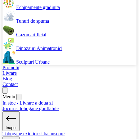
Echipamente gradinita
Tunuri de spuma
Gazon artificial
Dinozauri Animatronici
Sculpturi Urbane
Promotii
Livrare
Blog
Contact
Meniu
In stoc - Livrare a doua zi
Jocuri si tobogane gonflabile
Inapoi
Tobogane exterior si balansoare