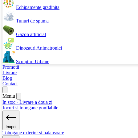
Echipamente gradinita
Tunuri de spuma
Gazon artificial
Dinozauri Animatronici
Sculpturi Urbane
Promotii
Livrare
Blog
Contact
Meniu
In stoc - Livrare a doua zi
Jocuri si tobogane gonflabile
Inapoi
Tobogane exterior si balansoare