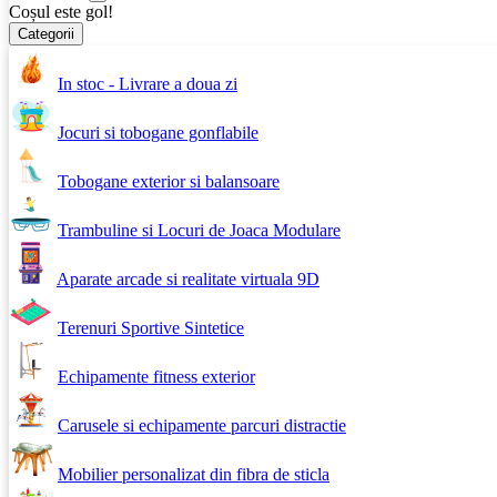
Coșul este gol!
Categorii
In stoc - Livrare a doua zi
Jocuri si tobogane gonflabile
Tobogane exterior si balansoare
Trambuline si Locuri de Joaca Modulare
Aparate arcade si realitate virtuala 9D
Terenuri Sportive Sintetice
Echipamente fitness exterior
Carusele si echipamente parcuri distractie
Mobilier personalizat din fibra de sticla