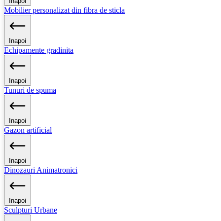
Inapoi
Mobilier personalizat din fibra de sticla
Inapoi
Echipamente gradinita
Inapoi
Tunuri de spuma
Inapoi
Gazon artificial
Inapoi
Dinozauri Animatronici
Inapoi
Sculpturi Urbane