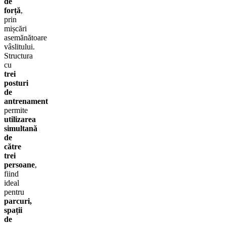
de
forță
,
prin
mișcări
asemănătoare
vâslitului.
Structura
cu
trei
posturi
de
antrenament
permite
utilizarea
simultană
de
către
trei
persoane
,
fiind
ideal
pentru
parcuri,
spații
de