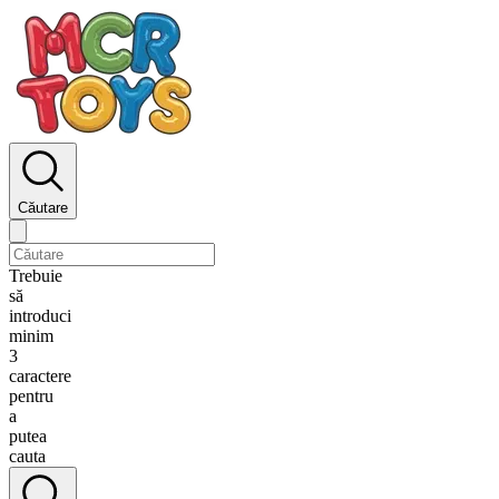
Căutare
Trebuie
să
introduci
minim
3
caractere
pentru
a
putea
cauta