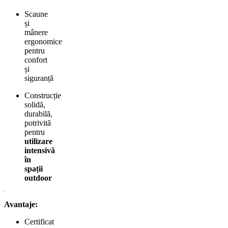
Scaune
și
mânere
ergonomice
pentru
confort
și
siguranță
Construcție
solidă,
durabilă,
potrivită
pentru
utilizare
intensivă
în
spații
outdoor
Avantaje:
Certificat