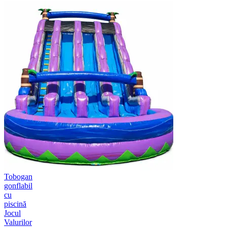
Tobogan
gonflabil
cu
piscină
Jocul
Valurilor