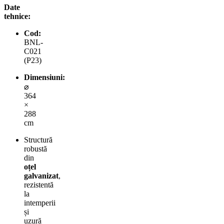
Date
tehnice:
Cod:
BNL-
C021
(P23)
Dimensiuni:
⌀
364
×
288
cm
Structură
robustă
din
oțel
galvanizat
,
rezistentă
la
intemperii
și
uzură