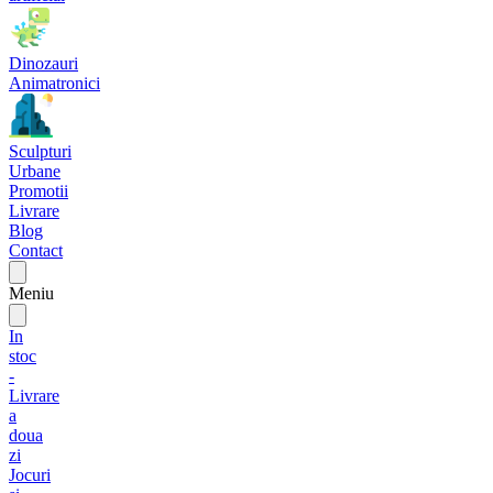
Dinozauri
Animatronici
Sculpturi
Urbane
Promotii
Livrare
Blog
Contact
Meniu
In
stoc
-
Livrare
a
doua
zi
Jocuri