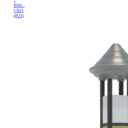
–
BNL-
C021
(P23)