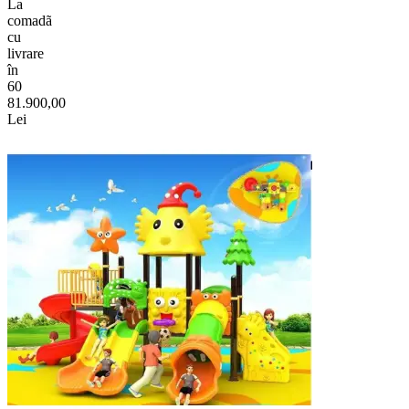
La
comadã
cu
livrare
în
60
81.900,00
Lei