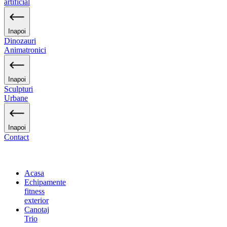
artificial
Inapoi
Dinozauri
Animatronici
Inapoi
Sculpturi
Urbane
Inapoi
Contact
Acasa
Echipamente
fitness
exterior
Canotaj
Trio