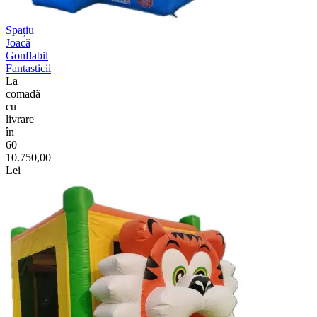
Spațiu
Joacă
Gonflabil
Fantasticii
La
comadã
cu
livrare
în
60
10.750,00
Lei