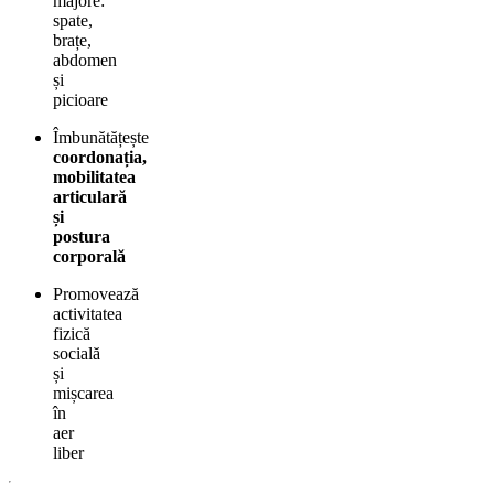
majore:
spate,
brațe,
abdomen
și
picioare
Îmbunătățește
coordonația,
mobilitatea
articulară
și
postura
corporală
Promovează
activitatea
fizică
socială
și
mișcarea
în
aer
liber