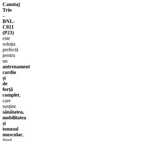
Canotaj
Trio
–
BNL-
C021
(P23)
este
soluția
perfectă
pentru
un
antrenament
cardio
și
de
forță
complet
,
care
susține
sănătatea,
mobilitatea
și
tonusul
muscular
,
fiind