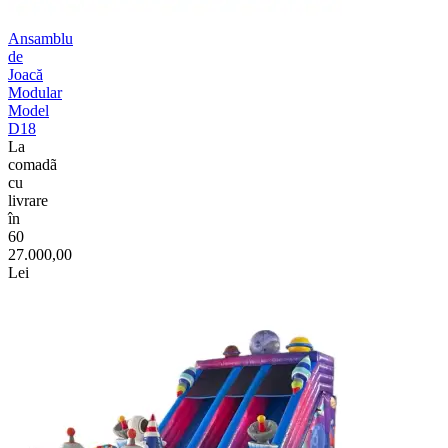
Ansamblu
de
Joacă
Modular
Model
D18
La
comadã
cu
livrare
în
60
27.000,00
Lei