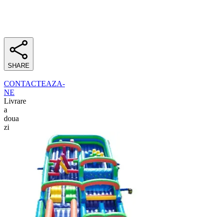
SHARE
CONTACTEAZA-
NE
Livrare
a
doua
zi