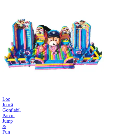
Loc
Joacă
Gonflabil
Parcul
Jump
&
Fun