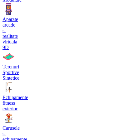
Aparate
arcade
si
realitate
virtuala
9D
Terenuri
Sportive
Sintetice
Echipamente
fitness
exterior
Carusele
si
echipamente