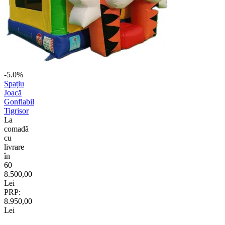
-5.0%
Spațiu
Joacă
Gonflabil
Tigrisor
La
comadã
cu
livrare
în
60
8.500,00
Lei
PRP:
8.950,00
Lei