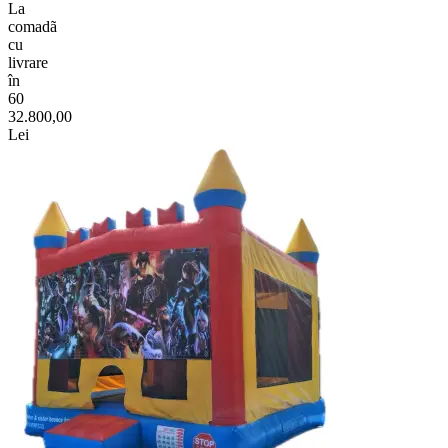
La
comadã
cu
livrare
în
60
32.800,00
Lei