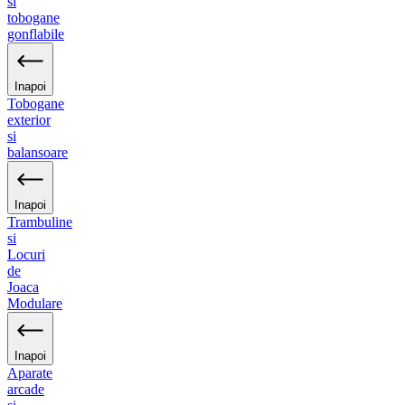
si
tobogane
gonflabile
Inapoi
Tobogane
exterior
si
balansoare
Inapoi
Trambuline
si
Locuri
de
Joaca
Modulare
Inapoi
Aparate
arcade