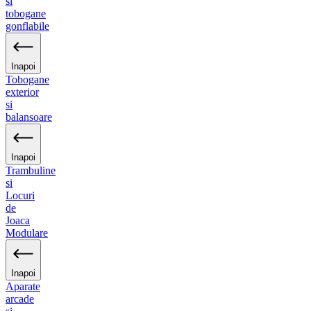
si
tobogane
gonflabile
Inapoi
Tobogane
exterior
si
balansoare
Inapoi
Trambuline
si
Locuri
de
Joaca
Modulare
Inapoi
Aparate
arcade