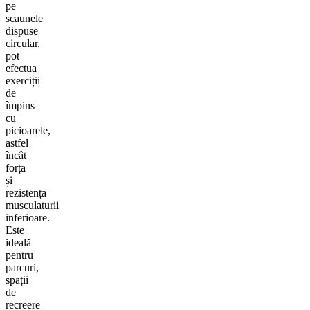
pe
scaunele
dispuse
circular,
pot
efectua
exerciții
de
împins
cu
picioarele,
astfel
încât
forța
și
rezistența
musculaturii
inferioare.
Este
ideală
pentru
parcuri,
spații
de
recreere