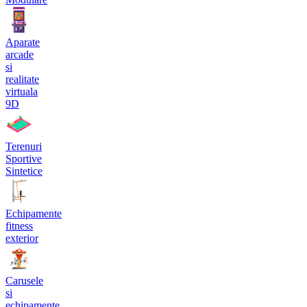
Aparate
arcade
si
realitate
virtuala
9D
Terenuri
Sportive
Sintetice
Echipamente
fitness
exterior
Carusele
si
echipamente