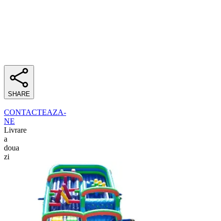
SHARE
CONTACTEAZA-
NE
Livrare
a
doua
zi