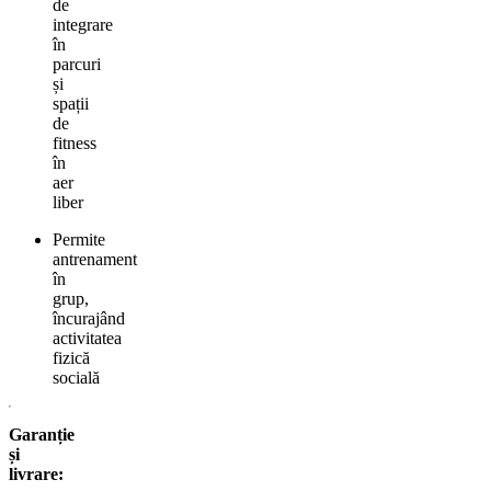
de
integrare
în
parcuri
și
spații
de
fitness
în
aer
liber
Permite
antrenament
în
grup,
încurajând
activitatea
fizică
socială
Garanție
și
livrare: