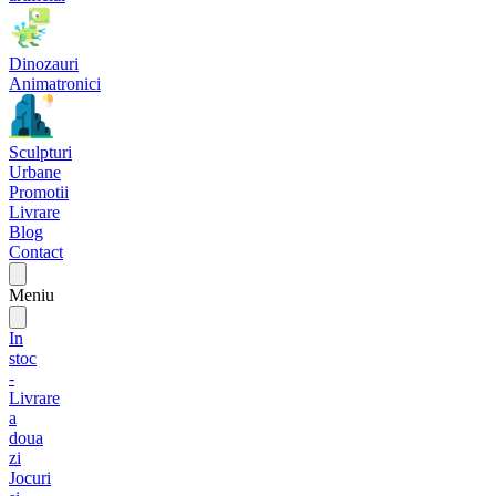
Dinozauri
Animatronici
Sculpturi
Urbane
Promotii
Livrare
Blog
Contact
Meniu
In
stoc
-
Livrare
a
doua
zi
Jocuri