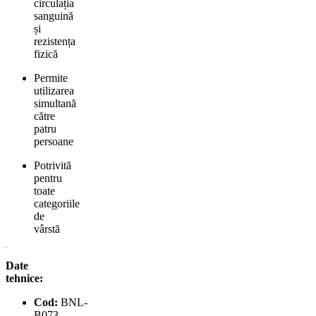
circulația
sanguină
și
rezistența
fizică
Permite
utilizarea
simultană
către
patru
persoane
Potrivită
pentru
toate
categoriile
de
vârstă
Date
tehnice:
Cod:
BNL-
B073