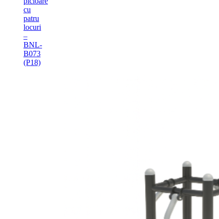
picioare
cu
patru
locuri
–
BNL-
B073
(P18)