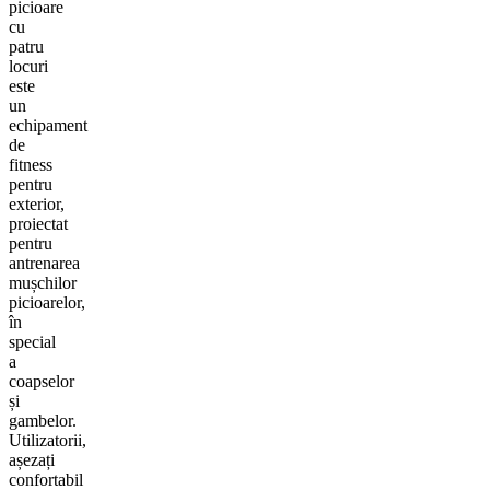
picioare
cu
patru
locuri
este
un
echipament
de
fitness
pentru
exterior,
proiectat
pentru
antrenarea
mușchilor
picioarelor,
în
special
a
coapselor
și
gambelor.
Utilizatorii,
așezați
confortabil