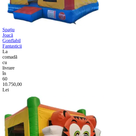
Spațiu
Joacă
Gonflabil
Fantasticii
La
comadã
cu
livrare
în
60
10.750,00
Lei