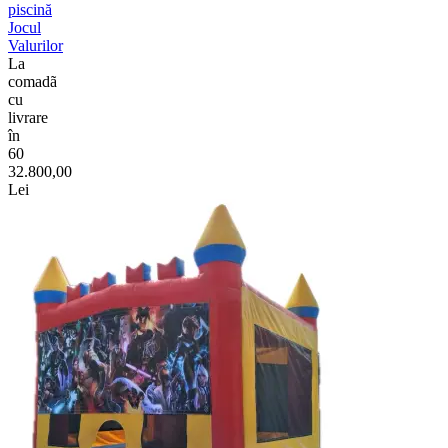
piscină
Jocul
Valurilor
La
comadã
cu
livrare
în
60
32.800,00
Lei