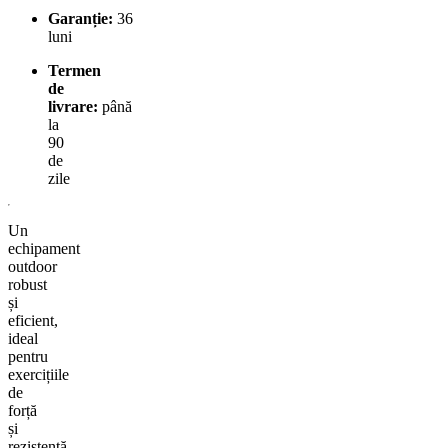
Garanție:
36
luni
Termen
de
livrare:
până
la
90
de
zile
Un
echipament
outdoor
robust
și
eficient,
ideal
pentru
exercițiile
de
forță
și
rezistență