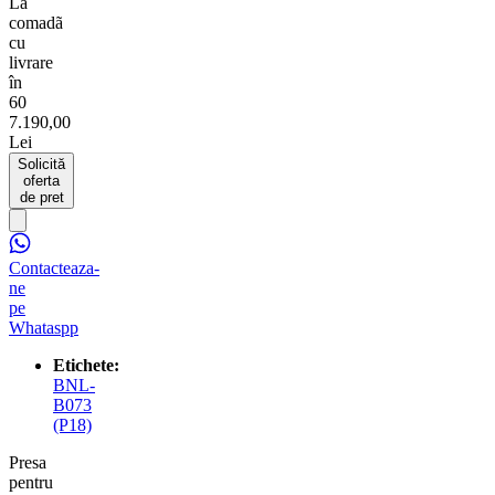
La
comadã
cu
livrare
în
60
7.190,00
Lei
Solicită
oferta
de pret
Contacteaza-
ne
pe
Whataspp
Etichete:
BNL-
B073
(P18)
Presa
pentru