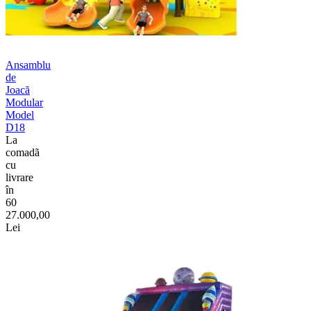
Ansamblu
de
Joacă
Modular
Model
D18
La
comadã
cu
livrare
în
60
27.000,00
Lei