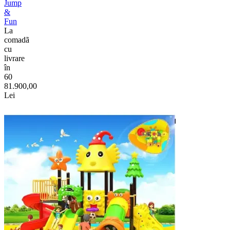
Jump
&
Fun
La
comadã
cu
livrare
în
60
81.900,00
Lei