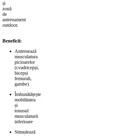
și
zonă
de
antrenament
outdoor.
Beneficii:
Antrenează
musculatura
picioarelor
(cvadricepși,
bicepși
femurali,
gambe)
Îmbunătățește
mobilitatea
și
tonusul
musculaturii
inferioare
Stimulează