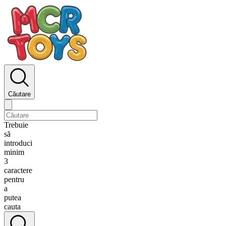
Căutare
Trebuie
să
introduci
minim
3
caractere
pentru
a
putea
cauta