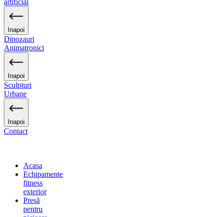
artificial
Inapoi
Dinozauri
Animatronici
Inapoi
Sculpturi
Urbane
Inapoi
Contact
Acasa
Echipamente
fitness
exterior
Presă
pentru