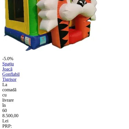
-5.0%
Spațiu
Joacă
Gonflabil
Tigrisor
La
comadã
cu
livrare
în
60
8.500,00
Lei
PRP: