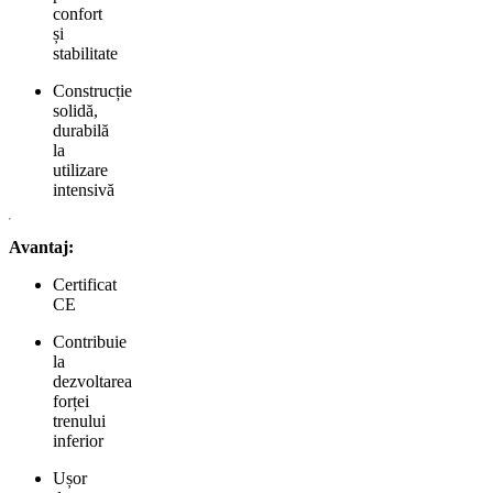
confort
și
stabilitate
Construcție
solidă,
durabilă
la
utilizare
intensivă
Avantaj:
Certificat
CE
Contribuie
la
dezvoltarea
forței
trenului
inferior
Ușor