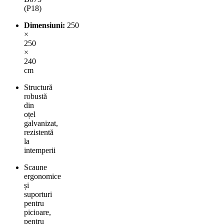
(P18)
Dimensiuni:
250
×
250
×
240
cm
Structură
robustă
din
oțel
galvanizat,
rezistentă
la
intemperii
Scaune
ergonomice
și
suporturi
pentru
picioare,
pentru