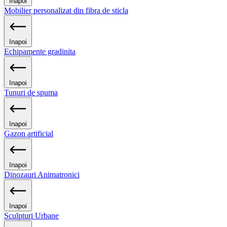
Inapoi
Mobilier personalizat din fibra de sticla
Inapoi
Echipamente gradinita
Inapoi
Tunuri de spuma
Inapoi
Gazon artificial
Inapoi
Dinozauri Animatronici
Inapoi
Sculpturi Urbane