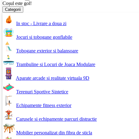
Coșul este gol!
Categorii
In stoc - Livrare a doua zi
Jocuri si tobogane gonflabile
Tobogane exterior si balansoare
Trambuline si Locuri de Joaca Modulare
Aparate arcade si realitate virtuala 9D
Terenuri Sportive Sintetice
Echipamente fitness exterior
Carusele si echipamente parcuri distractie
Mobilier personalizat din fibra de sticla