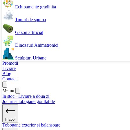
Echipamente gradinita
Tunuri de spuma
Gazon artificial
Dinozauri Animatronici
Sculpturi Urbane
Promotii
Livrare
Blog
Contact
Meniu
In stoc - Livrare a doua zi
Jocuri si tobogane gonflabile
Inapoi
Tobogane exterior si balansoare