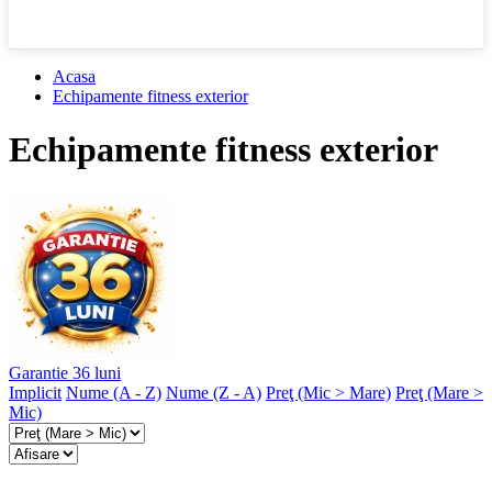
Acasa
Echipamente fitness exterior
Echipamente fitness exterior
Garantie 36 luni
Implicit
Nume (A - Z)
Nume (Z - A)
Preţ (Mic > Mare)
Preţ (Mare >
Mic)