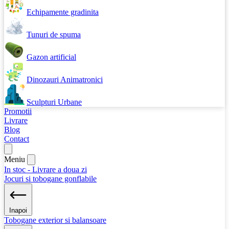
Echipamente gradinita
Tunuri de spuma
Gazon artificial
Dinozauri Animatronici
Sculpturi Urbane
Promotii
Livrare
Blog
Contact
Meniu
In stoc - Livrare a doua zi
Jocuri si tobogane gonflabile
Inapoi
Tobogane exterior si balansoare