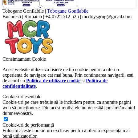
Tobogane Gonflabile
|
Tobogane Gonflabile
Bucuresti
|
Romania
|
+4 0725 512 525
|
mcrtoysgrup@gmail.com
Consimtamant Cookie
Acest website utilizeaza fisiere de tip cookie pentru a oferi o
experienta de navigare cat mai buna. Prin continuarea navigarii, esti
de acord cu
Politica de utilizare cookie
si
Politica de
confidentialitate
.
Cookie-uri esențiale
Cookie-uri pe care trebuie să le includem pentru ca anumite pagini
web să funcționeze. Din acest motiv, ele nu necesită consimțământul
dumneavoastră.
Cookie-uri de performanță
Folosim aceste cookie-uri exclusiv pentru a oferi o experiență mai
bună utilizatorilor.