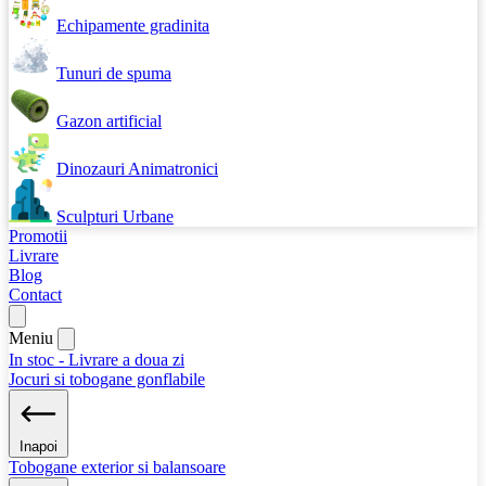
Echipamente gradinita
Tunuri de spuma
Gazon artificial
Dinozauri Animatronici
Sculpturi Urbane
Promotii
Livrare
Blog
Contact
Meniu
In stoc - Livrare a doua zi
Jocuri si tobogane gonflabile
Inapoi
Tobogane exterior si balansoare