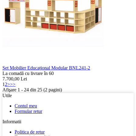
Set Mobilier Educațional Modular BNL241-2
La comadã cu livrare în 60
7.700,00
Lei
1
2
>
>>
Afişare 1 - 24 din 25 (2 pagini)
Utile
Contul meu
Formular retur
Informatii
Politica de retur