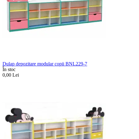
Dulap depozitare modular copii BNL229-7
În stoc
0,00
Lei