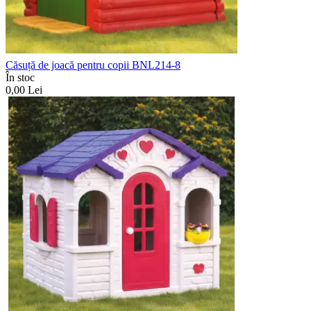
Căsuță de joacă pentru copii BNL214-8
În stoc
0,00
Lei