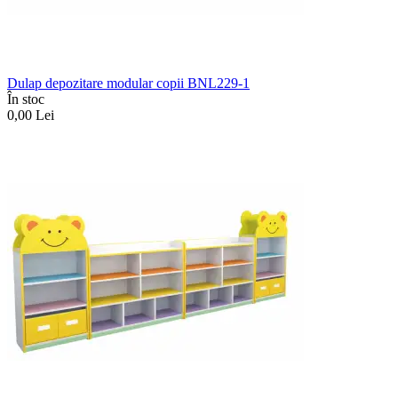
Dulap depozitare modular copii BNL229-1
În stoc
0,00
Lei