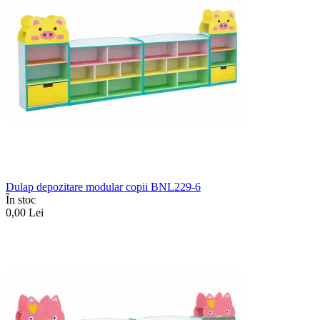
Dulap depozitare modular copii BNL229-6
În stoc
0,00
Lei