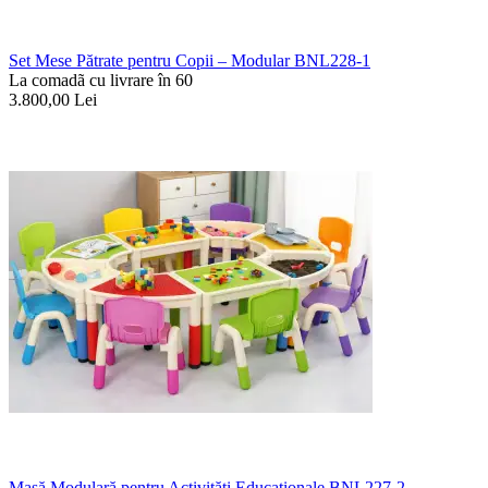
Set Mese Pătrate pentru Copii – Modular BNL228-1
La comadã cu livrare în 60
3.800,00
Lei
Masă Modulară pentru Activități Educaționale BNL227-2