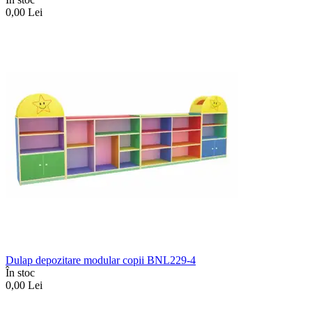
0,00
Lei
Dulap depozitare modular copii BNL229-4
În stoc
0,00
Lei