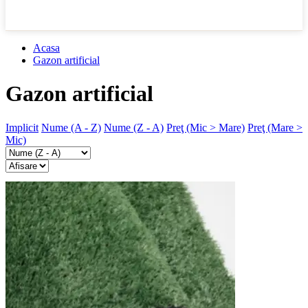
Acasa
Gazon artificial
Gazon artificial
Implicit
Nume (A - Z)
Nume (Z - A)
Preţ (Mic > Mare)
Preţ (Mare >
Mic)