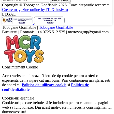
Ma abonez
Copyright © Tobogane Gonflabile
2026
. Toate drepturile rezervate
Creare magazine online by
ITeXclusiv.ro
LEGAL
Tobogane Gonflabile
|
Tobogane Gonflabile
Bucuresti
|
Romania
|
+4 0725 512 525
|
mcrtoysgrup@gmail.com
Consimtamant Cookie
Acest website utilizeaza fisiere de tip cookie pentru a oferi o
experienta de navigare cat mai buna. Prin continuarea navigarii, esti
de acord cu
Politica de utilizare cookie
si
Politica de
confidentialitate
.
Cookie-uri esențiale
Cookie-uri pe care trebuie să le includem pentru ca anumite pagini
web să funcționeze. Din acest motiv, ele nu necesită consimțământul
dumneavoastră.