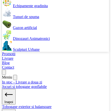
Echipamente gradinita
Tunuri de spuma
Gazon artificial
Dinozauri Animatronici
Sculpturi Urbane
Promotii
Livrare
Blog
Contact
Meniu
In stoc - Livrare a doua zi
Jocuri si tobogane gonflabile
Inapoi
Tobogane exterior si balansoare