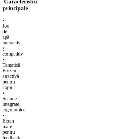
Caracteristici
principale
•
Joc
de
apă
interactiv
și
competitiv
•
Tematică
Frozen
atractivă
pentru
copii
•
Scaune
integrate,
ergonomice
•
Ecran
mare
pentru
feedback