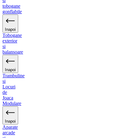
si
tobogane
gonflabile
Inapoi
Tobogane
exterior
si
balansoare
Inapoi
Trambuline
si
Locuri
de
Joaca
Modulare
Inapoi
Aparate
arcade