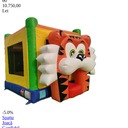
60
10.750,00
Lei
-5.0%
Spațiu
Joacă
Gonflabil