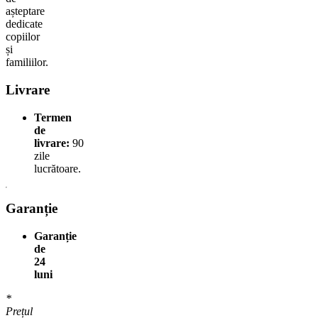
așteptare
dedicate
copiilor
și
familiilor.
Livrare
Termen
de
livrare:
90
zile
lucrătoare.
Garanție
Garanție
de
24
luni
*
Prețul