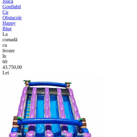
Joacă
Gonflabil
Cu
Obstacole
Happy
Blue
La
comadã
cu
livrare
în
60
43.750,00
Lei