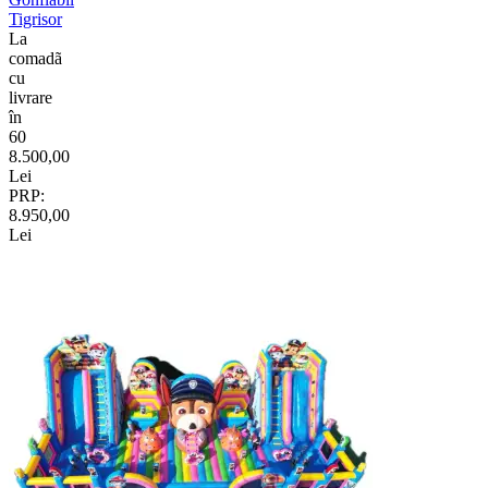
Tigrisor
La
comadã
cu
livrare
în
60
8.500,00
Lei
PRP:
8.950,00
Lei