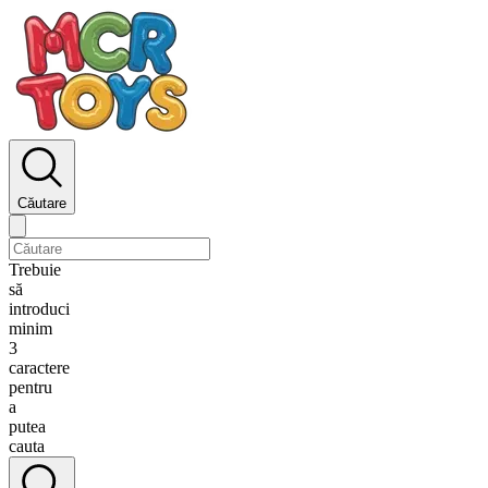
Căutare
Trebuie
să
introduci
minim
3
caractere
pentru
a
putea
cauta