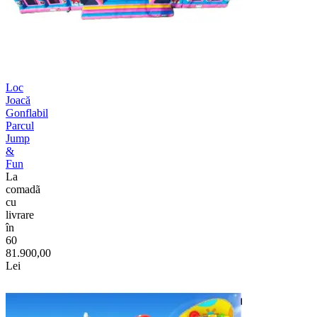
Loc
Joacă
Gonflabil
Parcul
Jump
&
Fun
La
comadã
cu
livrare
în
60
81.900,00
Lei