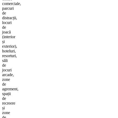
comerciale,
parcuri
de
distracții,
locuri
de
joacă
(interior
și
exterior),
hoteluri,
resorturi,
săli
de
jocuri
arcade,
zone
de
agrement,
spații
de
recreere
și
zone
de