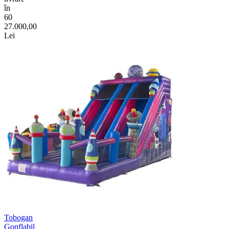
în
60
27.000,00
Lei
Tobogan
Gonflabil