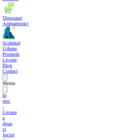
Dinozauri
Animatronici
Sculpturi
Urbane
Promotii
Livrare
Blog
Contact
Meniu
In
stoc
-
Livrare
a
doua
zi
Jocuri