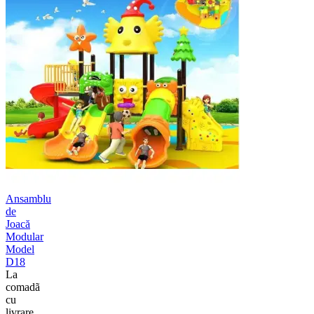
Ansamblu
de
Joacă
Modular
Model
D18
La
comadã
cu
livrare