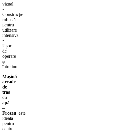
vizual
•
Construcție
robustă
pentru
utilizare
intensivă
•
Ușor
de
operare
și
întreținut
Mașină
arcade
de
tras
cu
apă
–
Frozen
este
ideală
pentru
centre