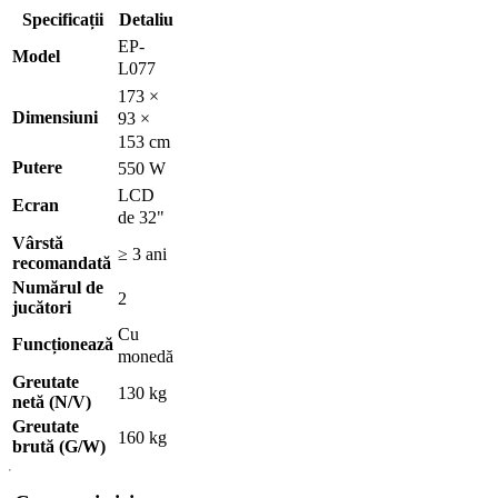
Specificații
Detaliu
EP-
Model
L077
173 ×
Dimensiuni
93 ×
153 cm
Putere
550 W
LCD
Ecran
de 32"
Vârstă
≥ 3 ani
recomandată
Numărul de
2
jucători
Cu
Funcționează
monedă
Greutate
130 kg
netă (N/V)
Greutate
160 kg
brută (G/W)