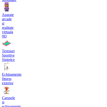
Aparate
arcade
si
realitate
virtuala
9D
Terenuri
Sportive
Sintetice
Echipamente
fitness
exterior
Carusele
si
echipamente