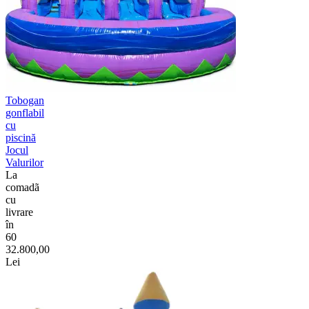
Tobogan
gonflabil
cu
piscină
Jocul
Valurilor
La
comadã
cu
livrare
în
60
32.800,00
Lei