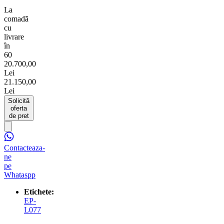
La
comadã
cu
livrare
în
60
20.700,00
Lei
21.150,00
Lei
Solicită
oferta
de pret
Contacteaza-
ne
pe
Whataspp
Etichete:
EP-
L077