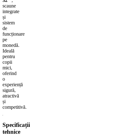
32"
,
scaune
integrate
și
sistem
de
funcționare
pe
monedă.
Ideală
pentru
copii
mici,
oferind
o
experiență
sigură,
atractivă
și
competitivă.
Specificații
tehnice