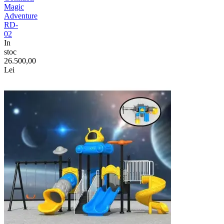
Magic
Adventure
RD-
02
In
stoc
26.500,00
Lei