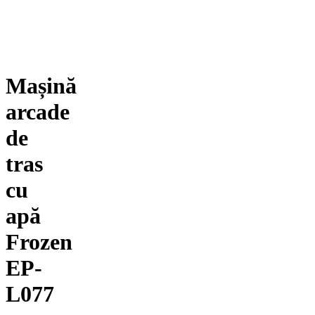
Mașină
arcade
de
tras
cu
apă
Frozen
EP-
L077