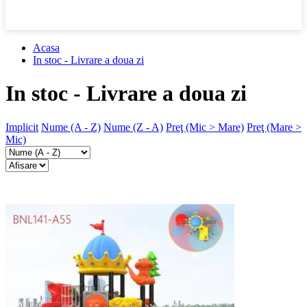
Acasa
In stoc - Livrare a doua zi
In stoc - Livrare a doua zi
Implicit
Nume (A - Z)
Nume (Z - A)
Preţ (Mic > Mare)
Preţ (Mare >
Mic)