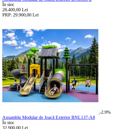
În stoc
28.400,00
Lei
PRP:
29.900,00
Lei
-2.9%
Ansamblu Modular de Joacă Exterior BNL137-A8
În stoc
32.900,00
Lei