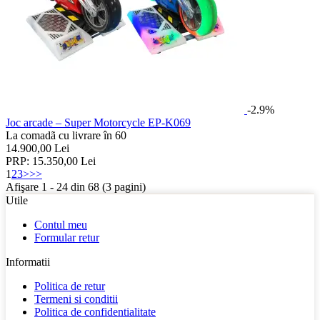
-2.9%
Joc arcade – Super Motorcycle EP-K069
La comadã cu livrare în 60
14.900,00
Lei
PRP:
15.350,00
Lei
1
2
3
>
>>
Afişare 1 - 24 din 68 (3 pagini)
Utile
Contul meu
Formular retur
Informatii
Politica de retur
Termeni si conditii
Politica de confidentialitate