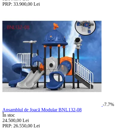
PRP:
33.900,00
Lei
-7.7%
Ansamblul de Joacă Modular BNL132-08
În stoc
24.500,00
Lei
PRP:
26.550,00
Lei