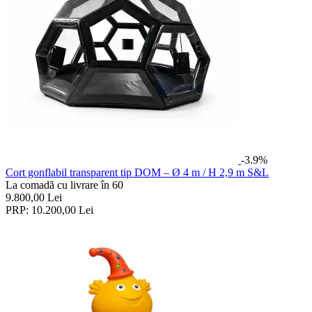
-3.9%
Cort gonflabil transparent tip DOM – Ø 4 m / H 2,9 m S&L
La comadã cu livrare în 60
9.800,00
Lei
PRP:
10.200,00
Lei