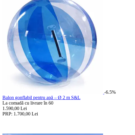
-6.5%
Balon gonflabil pentru apă – Ø 2 m S&L
La comadã cu livrare în 60
1.590,00
Lei
PRP:
1.700,00
Lei