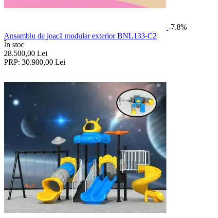
-7.8%
Ansamblu de joacă modular exterior BNL133-C2
În stoc
28.500,00
Lei
PRP:
30.900,00
Lei