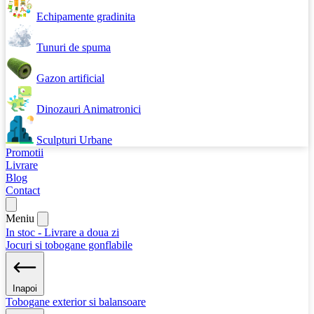
Echipamente gradinita
Tunuri de spuma
Gazon artificial
Dinozauri Animatronici
Sculpturi Urbane
Promotii
Livrare
Blog
Contact
Meniu
In stoc - Livrare a doua zi
Jocuri si tobogane gonflabile
Inapoi
Tobogane exterior si balansoare