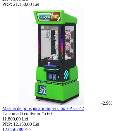
PRP:
21.150,00
Lei
-2.9%
Mașină de prins jucării Super Clip EP-G142
La comadã cu livrare în 60
11.800,00
Lei
PRP:
12.150,00
Lei
1
2
3
4
5
6
7
8
9
>
>>