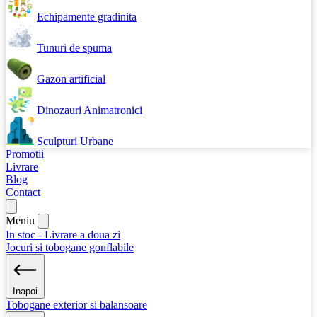
Echipamente gradinita
Tunuri de spuma
Gazon artificial
Dinozauri Animatronici
Sculpturi Urbane
Promotii
Livrare
Blog
Contact
Meniu
In stoc - Livrare a doua zi
Jocuri si tobogane gonflabile
Inapoi
Tobogane exterior si balansoare