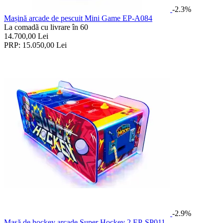
-2.3%
Mașină arcade de pescuit Mini Game EP-A084
La comadã cu livrare în 60
14.700,00
Lei
PRP:
15.050,00
Lei
-2.9%
Masă de hockey arcade Super Hockey 2 EP-SP011