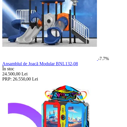
-7.7%
Ansamblul de Joacă Modular BNL132-08
În stoc
24.500,00
Lei
PRP:
26.550,00
Lei