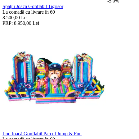
-5.0%
Spațiu Joacă Gonflabil Tigrisor
La comadã cu livrare în 60
8.500,00
Lei
PRP:
8.950,00
Lei
Loc Joacă Gonflabil Parcul Jump & Fun