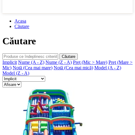
Acasa
Căutare
Căutare
Căutare
Implicit
Nume (A - Z)
Nume (Z - A)
Preţ (Mic > Mare)
Preţ (Mare >
Mic)
Notă (Cea mai mare)
Notă (Cea mai mică)
Model (A - Z)
Model (Z - A)