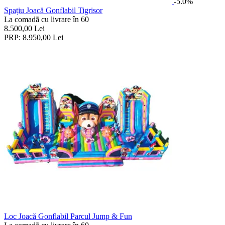
-5.0%
Spațiu Joacă Gonflabil Tigrisor
La comadã cu livrare în 60
8.500,00
Lei
PRP:
8.950,00
Lei
Loc Joacă Gonflabil Parcul Jump & Fun