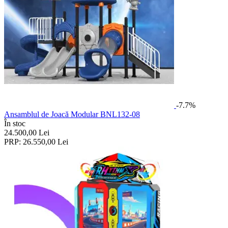
-7.7%
Ansamblul de Joacă Modular BNL132-08
În stoc
24.500,00
Lei
PRP:
26.550,00
Lei