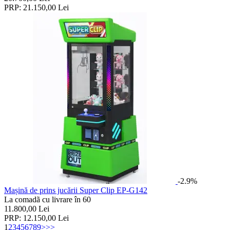
PRP:
21.150,00
Lei
-2.9%
Mașină de prins jucării Super Clip EP-G142
La comadã cu livrare în 60
11.800,00
Lei
PRP:
12.150,00
Lei
1
2
3
4
5
6
7
8
9
>
>>