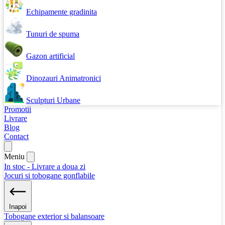
Echipamente gradinita
Tunuri de spuma
Gazon artificial
Dinozauri Animatronici
Sculpturi Urbane
Promotii
Livrare
Blog
Contact
Meniu
In stoc - Livrare a doua zi
Jocuri si tobogane gonflabile
Inapoi
Tobogane exterior si balansoare