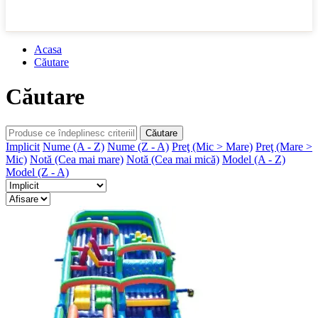
Acasa
Căutare
Căutare
Căutare
Implicit
Nume (A - Z)
Nume (Z - A)
Preţ (Mic > Mare)
Preţ (Mare >
Mic)
Notă (Cea mai mare)
Notă (Cea mai mică)
Model (A - Z)
Model (Z - A)