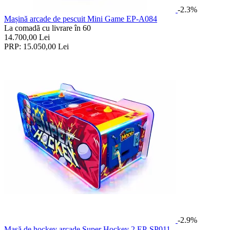
-2.3%
Mașină arcade de pescuit Mini Game EP-A084
La comadã cu livrare în 60
14.700,00
Lei
PRP:
15.050,00
Lei
-2.9%
Masă de hockey arcade Super Hockey 2 EP-SP011