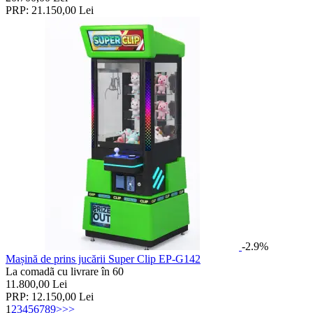
PRP:
21.150,00
Lei
-2.9%
Mașină de prins jucării Super Clip EP-G142
La comadã cu livrare în 60
11.800,00
Lei
PRP:
12.150,00
Lei
1
2
3
4
5
6
7
8
9
>
>>