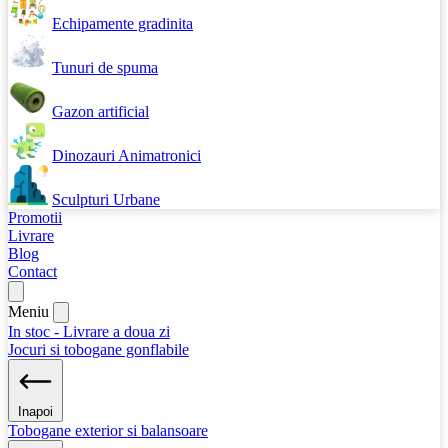
Echipamente gradinita
Tunuri de spuma
Gazon artificial
Dinozauri Animatronici
Sculpturi Urbane
Promotii
Livrare
Blog
Contact
Meniu
In stoc - Livrare a doua zi
Jocuri si tobogane gonflabile
Inapoi
Tobogane exterior si balansoare