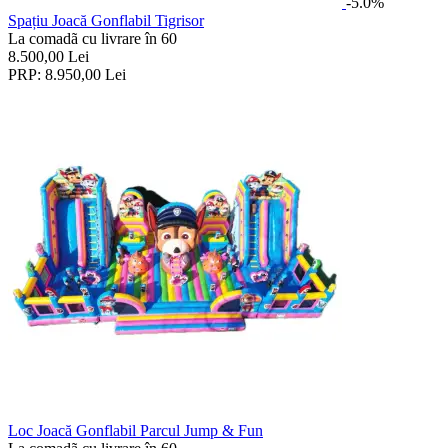
-5.0%
Spațiu Joacă Gonflabil Tigrisor
La comadã cu livrare în 60
8.500,00
Lei
PRP:
8.950,00
Lei
Loc Joacă Gonflabil Parcul Jump & Fun