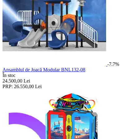
-7.7%
Ansamblul de Joacă Modular BNL132-08
În stoc
24.500,00
Lei
PRP:
26.550,00
Lei