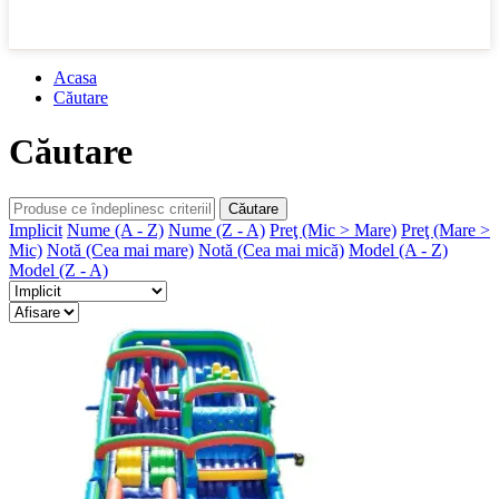
Acasa
Căutare
Căutare
Căutare
Implicit
Nume (A - Z)
Nume (Z - A)
Preţ (Mic > Mare)
Preţ (Mare >
Mic)
Notă (Cea mai mare)
Notă (Cea mai mică)
Model (A - Z)
Model (Z - A)