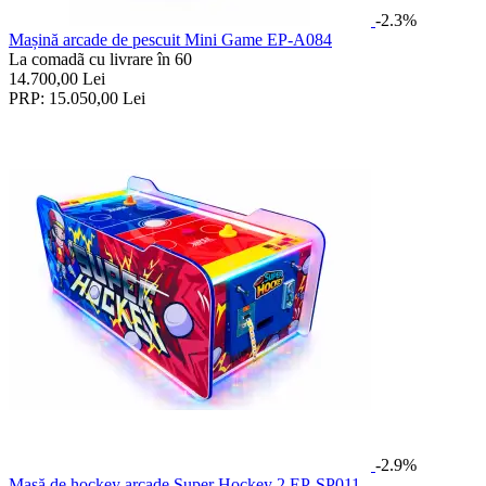
-2.3%
Mașină arcade de pescuit Mini Game EP-A084
La comadã cu livrare în 60
14.700,00
Lei
PRP:
15.050,00
Lei
-2.9%
Masă de hockey arcade Super Hockey 2 EP-SP011