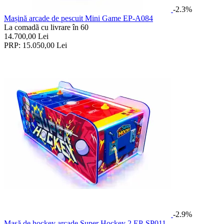
-2.3%
Mașină arcade de pescuit Mini Game EP-A084
La comadã cu livrare în 60
14.700,00
Lei
PRP:
15.050,00
Lei
-2.9%
Masă de hockey arcade Super Hockey 2 EP-SP011