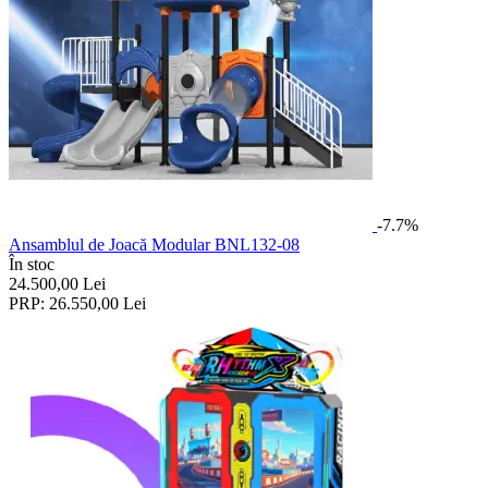
-7.7%
Ansamblul de Joacă Modular BNL132-08
În stoc
24.500,00
Lei
PRP:
26.550,00
Lei