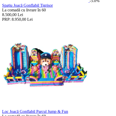
-5.0%
Spațiu Joacă Gonflabil Tigrisor
La comadã cu livrare în 60
8.500,00
Lei
PRP:
8.950,00
Lei
Loc Joacă Gonflabil Parcul Jump & Fun