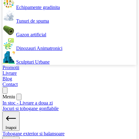
Echipamente gradinita
Tunuri de spuma
Gazon artificial
Dinozauri Animatronici
Sculpturi Urbane
Promotii
Livrare
Blog
Contact
Meniu
In stoc - Livrare a doua zi
Jocuri si tobogane gonflabile
Inapoi
Tobogane exterior si balansoare