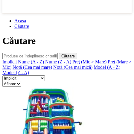
Acasa
Căutare
Căutare
Căutare
Implicit
Nume (A - Z)
Nume (Z - A)
Preţ (Mic > Mare)
Preţ (Mare >
Mic)
Notă (Cea mai mare)
Notă (Cea mai mică)
Model (A - Z)
Model (Z - A)