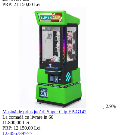
PRP:
21.150,00
Lei
-2.9%
Mașină de prins jucării Super Clip EP-G142
La comadã cu livrare în 60
11.800,00
Lei
PRP:
12.150,00
Lei
1
2
3
4
5
6
7
8
9
>
>>