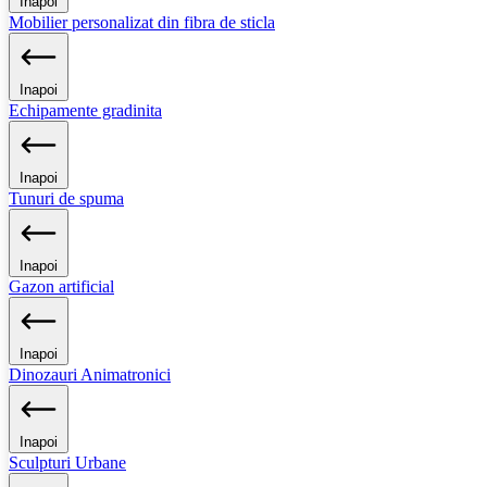
Inapoi
Mobilier personalizat din fibra de sticla
Inapoi
Echipamente gradinita
Inapoi
Tunuri de spuma
Inapoi
Gazon artificial
Inapoi
Dinozauri Animatronici
Inapoi
Sculpturi Urbane