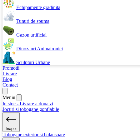
Echipamente gradinita
Tunuri de spuma
Gazon artificial
Dinozauri Animatronici
Sculpturi Urbane
Promotii
Livrare
Blog
Contact
Meniu
In stoc - Livrare a doua zi
Jocuri si tobogane gonflabile
Inapoi
Tobogane exterior si balansoare