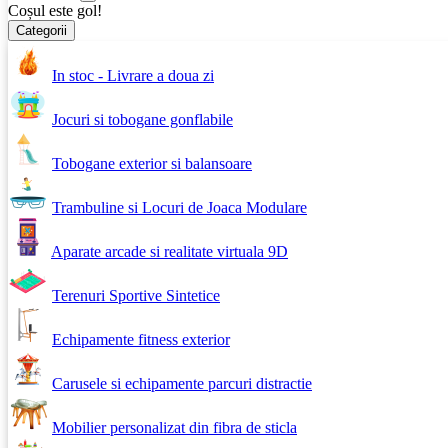
Coșul este gol!
Categorii
In stoc - Livrare a doua zi
Jocuri si tobogane gonflabile
Tobogane exterior si balansoare
Trambuline si Locuri de Joaca Modulare
Aparate arcade si realitate virtuala 9D
Terenuri Sportive Sintetice
Echipamente fitness exterior
Carusele si echipamente parcuri distractie
Mobilier personalizat din fibra de sticla