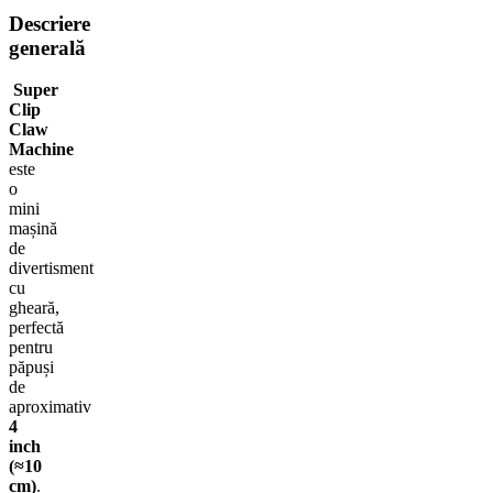
Descriere
generală
Super
Clip
Claw
Machine
este
o
mini
mașină
de
divertisment
cu
gheară,
perfectă
pentru
păpuși
de
aproximativ
4
inch
(≈10
cm)
.