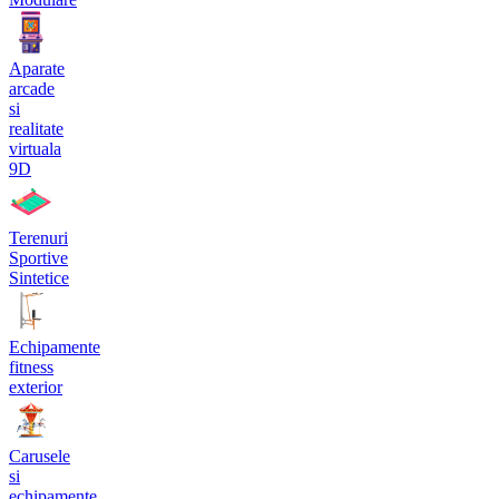
Aparate
arcade
si
realitate
virtuala
9D
Terenuri
Sportive
Sintetice
Echipamente
fitness
exterior
Carusele
si
echipamente