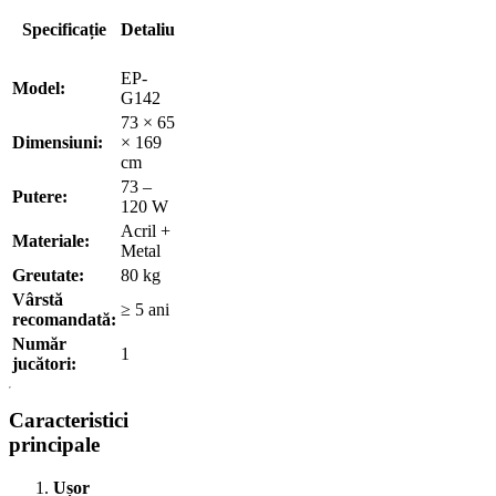
Specificație
Detaliu
EP-
Model:
G142
73 × 65
Dimensiuni:
× 169
cm
73 –
Putere:
120 W
Acril +
Materiale:
Metal
Greutate:
80 kg
Vârstă
≥ 5 ani
recomandată:
Număr
1
jucători:
Caracteristici
principale
Ușor