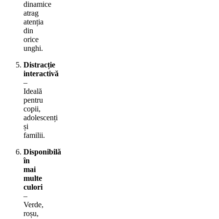
dinamice
atrag
atenția
din
orice
unghi.
Distracție
interactivă
–
Ideală
pentru
copii,
adolescenți
și
familii.
Disponibilă
în
mai
multe
culori
–
Verde,
roșu,