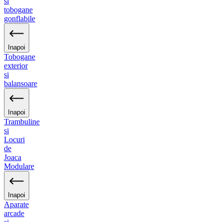
si
tobogane
gonflabile
Inapoi
Tobogane
exterior
si
balansoare
Inapoi
Trambuline
si
Locuri
de
Joaca
Modulare
Inapoi
Aparate
arcade