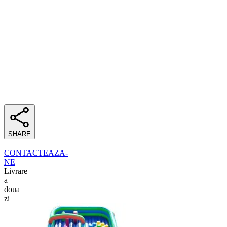
SHARE
CONTACTEAZA-
NE
Livrare
a
doua
zi