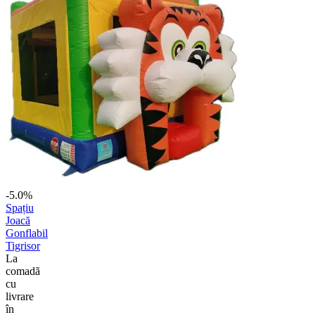
-5.0%
Spațiu
Joacă
Gonflabil
Tigrisor
La
comadã
cu
livrare
în