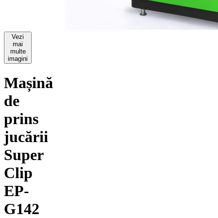
Vezi
mai
multe
imagini
Mașină
de
prins
jucării
Super
Clip
EP-
G142