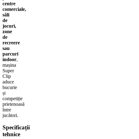
centre
comerciale,
săli
de
jocuri,
zone
de
recreere
sau
parcuri
indoor
,
mașina
Super
Clip
aduce
bucurie
și
competiție
prietenoasă
între
jucători.
Specificații
tehnice