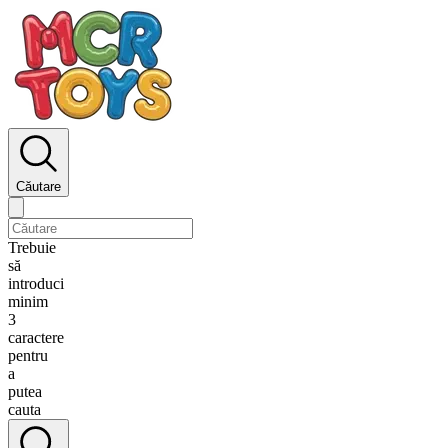
Căutare
Trebuie
să
introduci
minim
3
caractere
pentru
a
putea
cauta