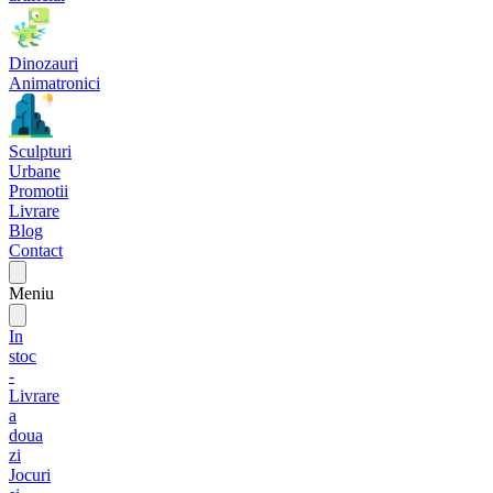
Dinozauri
Animatronici
Sculpturi
Urbane
Promotii
Livrare
Blog
Contact
Meniu
In
stoc
-
Livrare
a
doua
zi
Jocuri