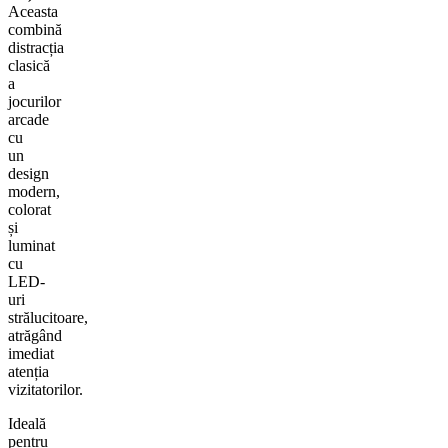
Aceasta
combină
distracția
clasică
a
jocurilor
arcade
cu
un
design
modern,
colorat
și
luminat
cu
LED-
uri
strălucitoare,
atrăgând
imediat
atenția
vizitatorilor.
Ideală
pentru