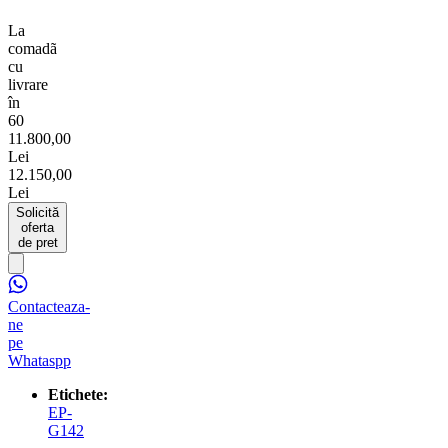
La
comadã
cu
livrare
în
60
11.800,00
Lei
12.150,00
Lei
Solicită
oferta
de pret
Contacteaza-
ne
pe
Whataspp
Etichete:
EP-
G142