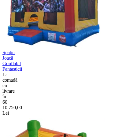
Spațiu
Joacă
Gonflabil
Fantasticii
La
comadã
cu
livrare
în
60
10.750,00
Lei