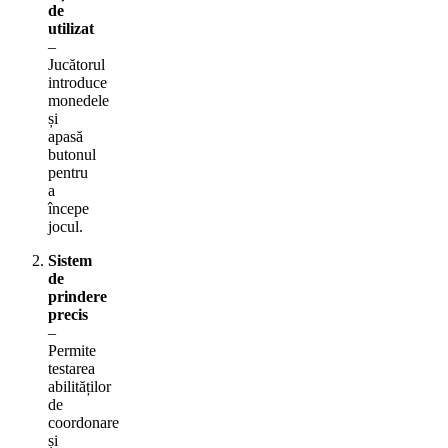
de
utilizat
–
Jucătorul
introduce
monedele
și
apasă
butonul
pentru
a
începe
jocul.
Sistem
de
prindere
precis
–
Permite
testarea
abilităților
de
coordonare
și