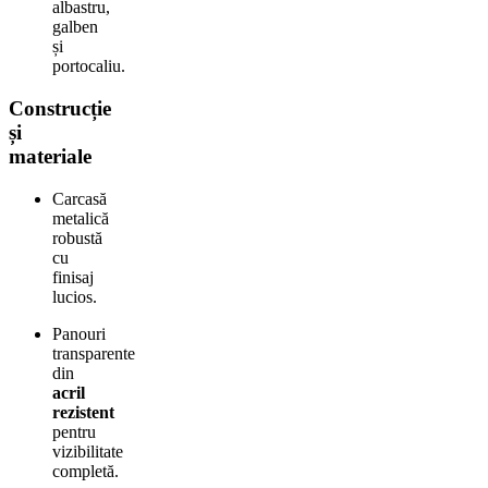
albastru,
galben
și
portocaliu.
Construcție
și
materiale
Carcasă
metalică
robustă
cu
finisaj
lucios.
Panouri
transparente
din
acril
rezistent
pentru
vizibilitate
completă.