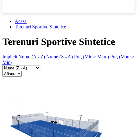
Acasa
Terenuri Sportive Sintetice
Terenuri Sportive Sintetice
Implicit
Nume (A - Z)
Nume (Z - A)
Preţ (Mic > Mare)
Preţ (Mare >
Mic)