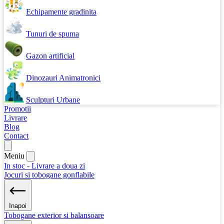
Echipamente gradinita
Tunuri de spuma
Gazon artificial
Dinozauri Animatronici
Sculpturi Urbane
Promotii
Livrare
Blog
Contact
Meniu
In stoc - Livrare a doua zi
Jocuri si tobogane gonflabile
Inapoi
Tobogane exterior si balansoare