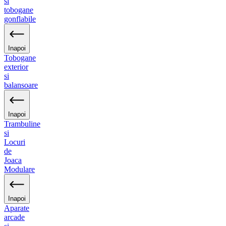
si
tobogane
gonflabile
Inapoi
Tobogane
exterior
si
balansoare
Inapoi
Trambuline
si
Locuri
de
Joaca
Modulare
Inapoi
Aparate
arcade