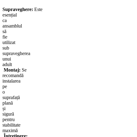
Supraveghere:
Este
esențial
ca
ansamblul
să
fie
utilizat
sub
supravegherea
unui
adult
Montaj:
Se
recomandă
instalarea
pe
o
suprafață
plană
și
sigură
pentru
stabilitate
maximă
Întreținere: