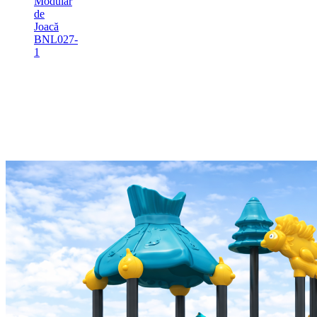
Modular
de
Joacă
BNL027-
1