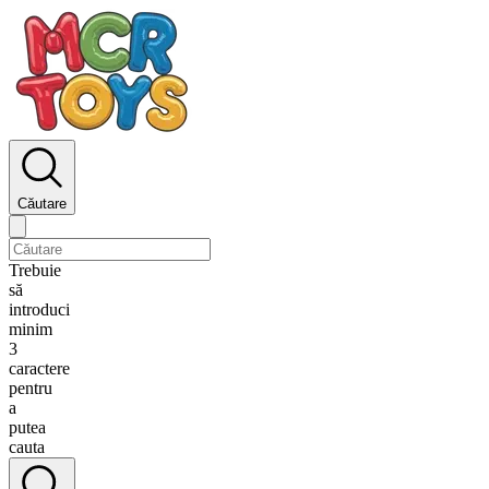
Căutare
Trebuie
să
introduci
minim
3
caractere
pentru
a
putea
cauta