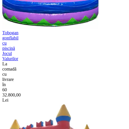
Tobogan
gonflabil
cu
piscină
Jocul
Valurilor
La
comadã
cu
livrare
în
60
32.800,00
Lei