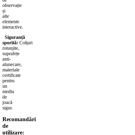
observație
și
alte
elemente
interactive.
Siguranță
sporită:
Colțuri
rotunjite,
suprafețe
anti-
alunecare,
materiale
certificate
pentru
un
mediu
de
joacă
sigur.
Recomandări
de
utilizare: