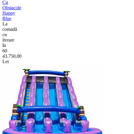
Cu
Obstacole
Happy
Blue
La
comadã
cu
livrare
în
60
43.750,00
Lei