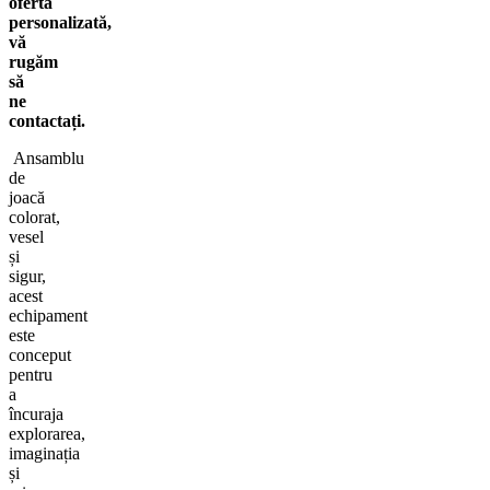
ofertă
personalizată,
vă
rugăm
să
ne
contactați.
Ansamblu
de
joacă
colorat,
vesel
și
sigur,
acest
echipament
este
conceput
pentru
a
încuraja
explorarea,
imaginația
și