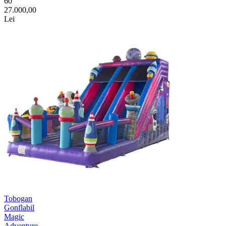
60
27.000,00
Lei
Tobogan
Gonflabil
Magic
Adventure