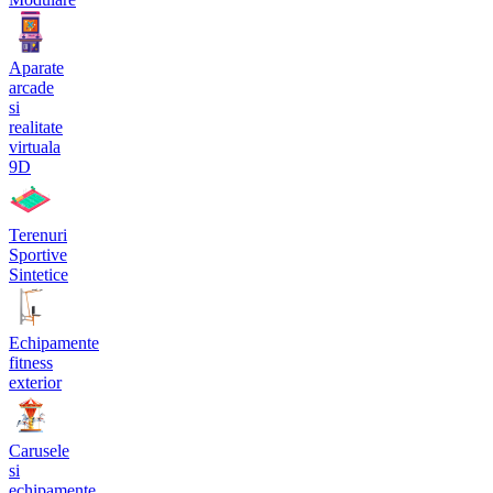
Aparate
arcade
si
realitate
virtuala
9D
Terenuri
Sportive
Sintetice
Echipamente
fitness
exterior
Carusele
si
echipamente