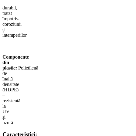
–
durabil,
tratat
împotriva
coroziunii
și
intemperiilor
Componente
din
plastic:
Polietilenă
de
înaltă
densitate
(HDPE)
–
rezistentă
la
UV
și
uzură
Caracteristici: