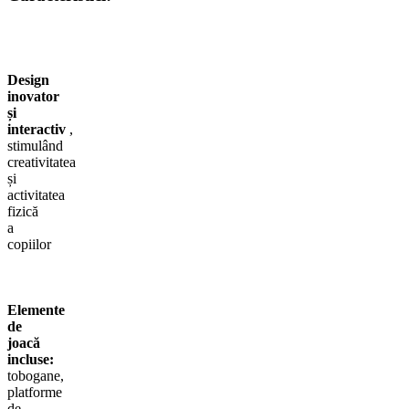
Design
inovator
și
interactiv
,
stimulând
creativitatea
și
activitatea
fizică
a
copiilor
Elemente
de
joacă
incluse:
tobogane,
platforme
de