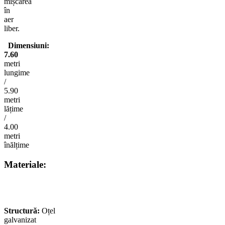
mișcarea
în
aer
liber.
Dimensiuni:
7.60
metri
lungime
/
5.90
metri
lățime
/
4.00
metri
înălțime
Materiale:
Structură:
Oțel
galvanizat