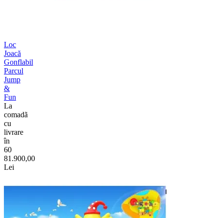
Loc
Joacă
Gonflabil
Parcul
Jump
&
Fun
La
comadã
cu
livrare
în
60
81.900,00
Lei