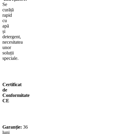
Se
curăță
rapid
cu
apă
și
detergent,
necesitatea
unor
soluții
speciale.
Certificat
de
Conformitate
CE
Garanție:
36
luni