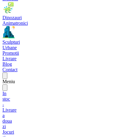
Dinozauri
Animatronici
Sculpturi
Urbane
Promotii
Livrare
Blog
Contact
Meniu
In
stoc
-
Livrare
a
doua
zi
Jocuri