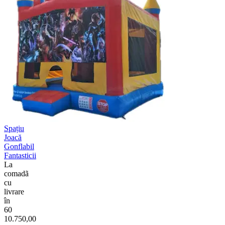
Spațiu
Joacă
Gonflabil
Fantasticii
La
comadã
cu
livrare
în
60
10.750,00