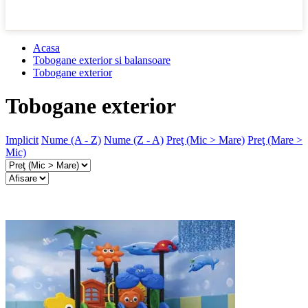
Acasa
Tobogane exterior si balansoare
Tobogane exterior
Tobogane exterior
Implicit
Nume (A - Z)
Nume (Z - A)
Preţ (Mic > Mare)
Preţ (Mare >
Mic)