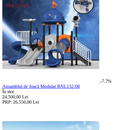
-7.7%
Ansamblul de Joacă Modular BNL132-08
În stoc
24.500,00
Lei
PRP:
26.550,00
Lei