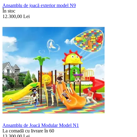
Ansamblu de joacă exterior model N9
În stoc
12.300,00
Lei
Ansamblu de Joacă Modular Model N1
La comadã cu livrare în 60
13.300,00
Lei