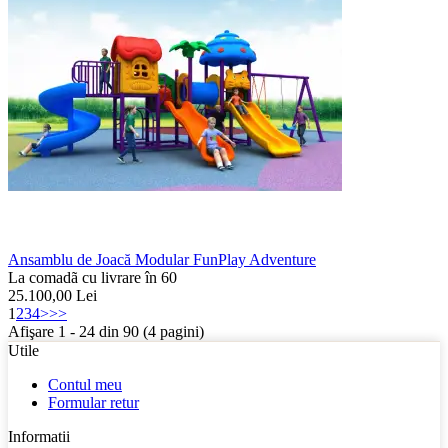
Ansamblu de Joacă Modular FunPlay Adventure
La comadã cu livrare în 60
25.100,00
Lei
1
2
3
4
>
>>
Afişare 1 - 24 din 90 (4 pagini)
Utile
Contul meu
Formular retur
Informatii