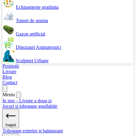
Echipamente gradinita
Tunuri de spuma
Gazon artificial
Dinozauri Animatronici
Sculpturi Urbane
Promotii
Livrare
Blog
Contact
Meniu
In stoc - Livrare a doua zi
Jocuri si tobogane gonflabile
Inapoi
Tobogane exterior si balansoare