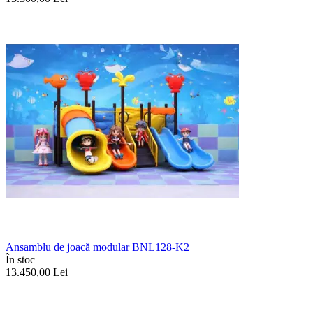
Ansamblu de joacă modular BNL128-K2
În stoc
13.450,00
Lei