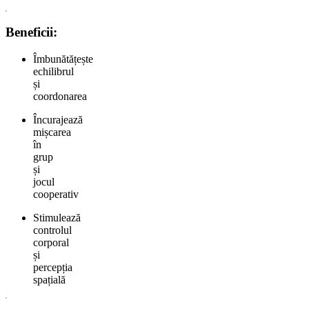
Beneficii:
Îmbunătățește
echilibrul
și
coordonarea
Încurajează
mișcarea
în
grup
și
jocul
cooperativ
Stimulează
controlul
corporal
și
percepția
spațială