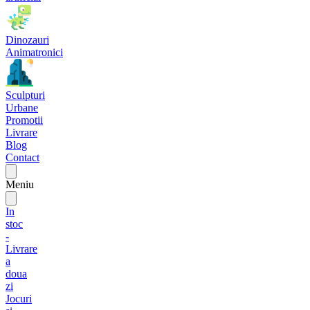
Dinozauri
Animatronici
Sculpturi
Urbane
Promotii
Livrare
Blog
Contact
Meniu
In
stoc
-
Livrare
a
doua
zi
Jocuri