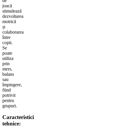
de
joacă
stimulează
dezvoltarea
motrică
și
colaborarea
între
copii.
Se
poate
utiliza
prin
mers,
balans
sau
împingere,
fiind
potrivit
pentru
grupuri.
Caracteristici
tehnice: