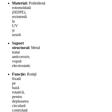
Material:
Polietilenă
rotomoldată
(HDPE),
rezistentă
la
UV
și
uzură
Suport
structural:
Metal
tratat
anticoroziv,
vopsit
electrostatic
Funcție:
Rotiță
fixată
pe
bază
rotativă,
pentru
deplasarea
circulară
controlată