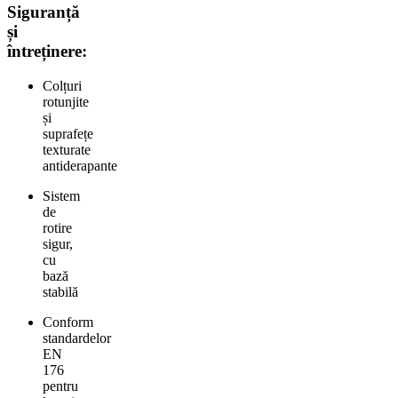
Siguranță
și
întreținere:
Colțuri
rotunjite
și
suprafețe
texturate
antiderapante
Sistem
de
rotire
sigur,
cu
bază
stabilă
Conform
standardelor
EN
176
pentru