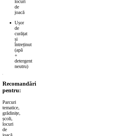
locuri
de
joacă
Ușor
de
curățat
și
întreținut
(apă
+
detergent
neutru)
Recomandări
pentru:
Parcuri
tematice,
grădinițe,
școli,
locuri
de
joacă