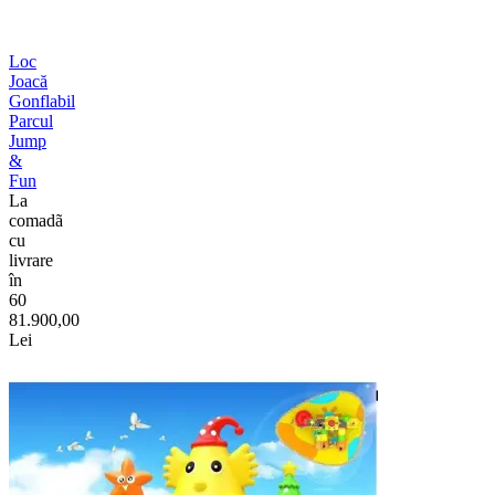
Loc
Joacă
Gonflabil
Parcul
Jump
&
Fun
La
comadã
cu
livrare
în
60
81.900,00
Lei