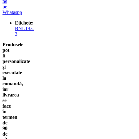
ne
pe
Whataspp
Etichete:
BNL193-
3
Produsele
pot
fi
personalizate
și
executate
la
comandă,
iar
livrarea
se
face
în
termen
de
90
de