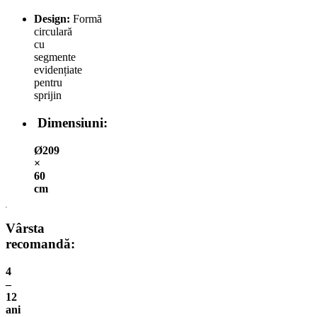
Design:
Formă
circulară
cu
segmente
evidențiate
pentru
sprijin
Dimensiuni:
Ø209
×
60
cm
Vârsta
recomandă:
4
–
12
ani