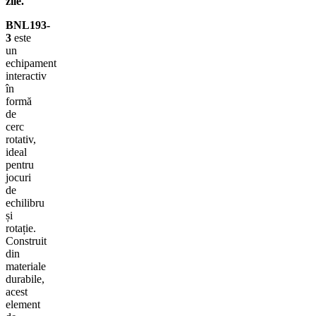
zile.
BNL193-
3
este
un
echipament
interactiv
în
formă
de
cerc
rotativ,
ideal
pentru
jocuri
de
echilibru
și
rotație.
Construit
din
materiale
durabile,
acest
element