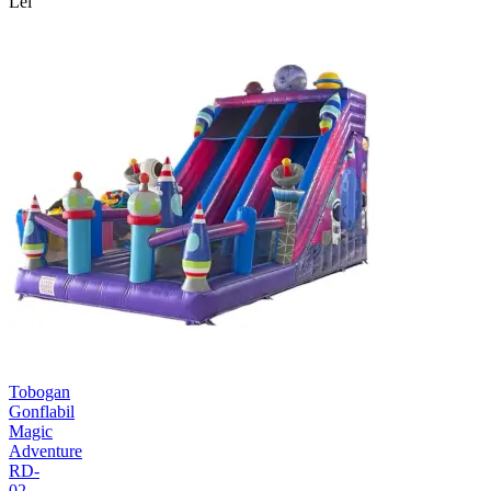
Lei
Tobogan
Gonflabil
Magic
Adventure
RD-
02