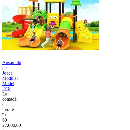
Ansamblu
de
Joacă
Modular
Model
D18
La
comadã
cu
livrare
în
60
27.000,00