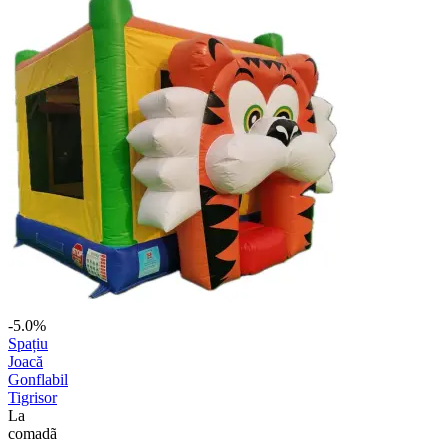
-5.0%
Spațiu
Joacă
Gonflabil
Tigrisor
La
comadã