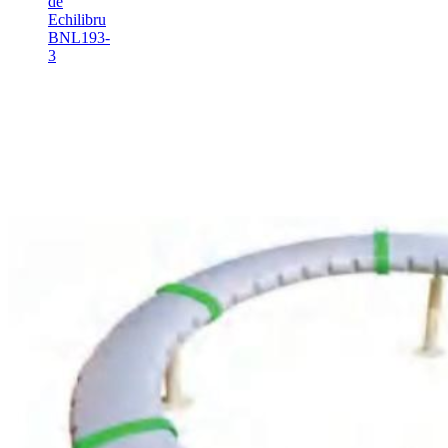
de
Echilibru
BNL193-
3