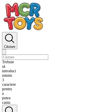
Căutare
Trebuie
să
introduci
minim
3
caractere
pentru
a
putea
cauta