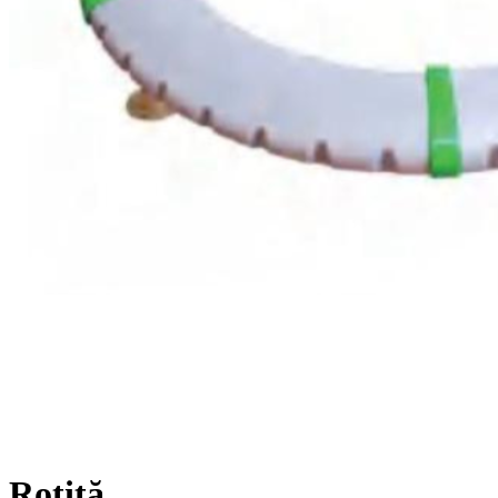
Rotiță