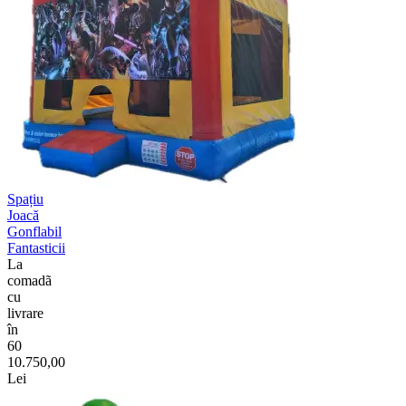
Spațiu
Joacă
Gonflabil
Fantasticii
La
comadã
cu
livrare
în
60
10.750,00
Lei