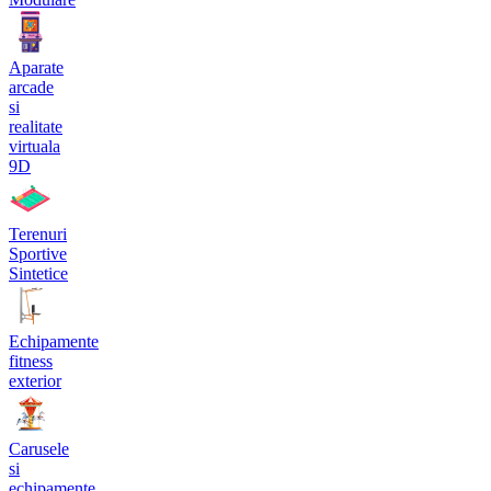
Aparate
arcade
si
realitate
virtuala
9D
Terenuri
Sportive
Sintetice
Echipamente
fitness
exterior
Carusele
si
echipamente