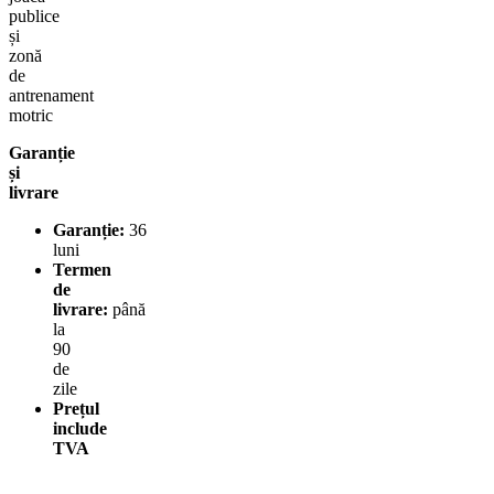
publice
și
zonă
de
antrenament
motric
Garanție
și
livrare
Garanție:
36
luni
Termen
de
livrare:
până
la
90
de
zile
Prețul
include
TVA