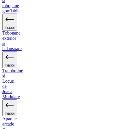
si
tobogane
gonflabile
Inapoi
Tobogane
exterior
si
balansoare
Inapoi
Trambuline
si
Locuri
de
Joaca
Modulare
Inapoi
Aparate
arcade