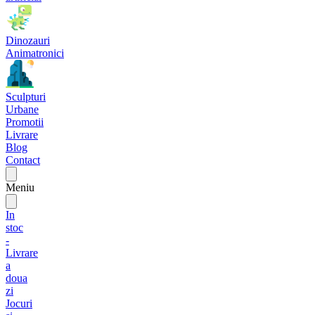
Dinozauri
Animatronici
Sculpturi
Urbane
Promotii
Livrare
Blog
Contact
Meniu
In
stoc
-
Livrare
a
doua
zi
Jocuri