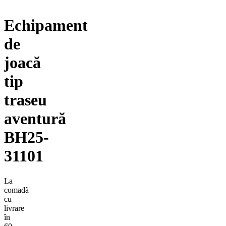
Echipament
de
joacă
tip
traseu
aventură
BH25-
31101
La
comadã
cu
livrare
în