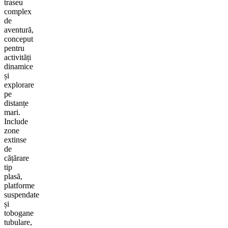
traseu
complex
de
aventură,
conceput
pentru
activități
dinamice
și
explorare
pe
distanțe
mari.
Include
zone
extinse
de
cățărare
tip
plasă,
platforme
suspendate
și
tobogane
tubulare,