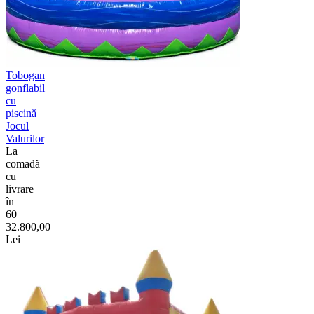
Tobogan
gonflabil
cu
piscină
Jocul
Valurilor
La
comadã
cu
livrare
în
60
32.800,00
Lei