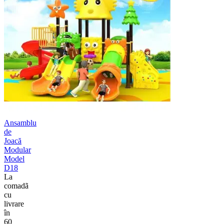
Ansamblu
de
Joacă
Modular
Model
D18
La
comadã
cu
livrare
în
60