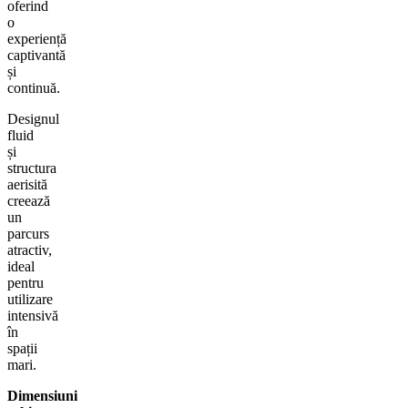
oferind
o
experiență
captivantă
și
continuă.
Designul
fluid
și
structura
aerisită
creează
un
parcurs
atractiv,
ideal
pentru
utilizare
intensivă
în
spații
mari.
Dimensiuni