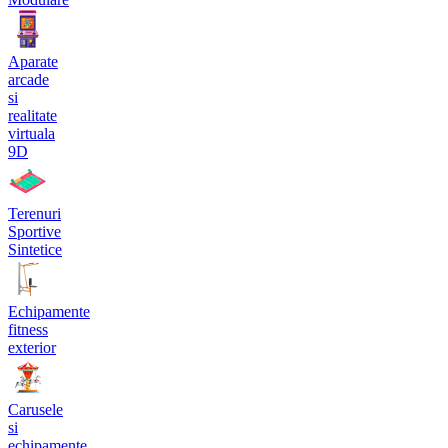
Aparate
arcade
si
realitate
virtuala
9D
Terenuri
Sportive
Sintetice
Echipamente
fitness
exterior
Carusele
si
echipamente