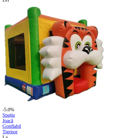
-5.0%
Spațiu
Joacă
Gonflabil
Tigrisor
La