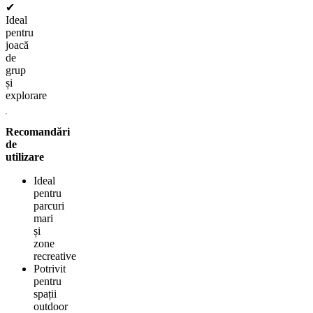
✔
Ideal
pentru
joacă
de
grup
și
explorare
Recomandări
de
utilizare
Ideal
pentru
parcuri
mari
și
zone
recreative
Potrivit
pentru
spații
outdoor