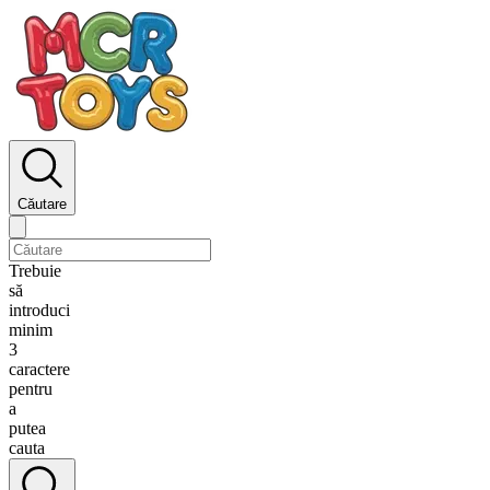
Căutare
Trebuie
să
introduci
minim
3
caractere
pentru
a
putea
cauta