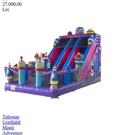
27.000,00
Lei
Tobogan
Gonflabil
Magic
Adventure