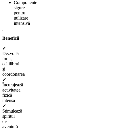
Componente
sigure
pentru
utilizare
intensivă
Beneficii
✔
Dezvoltă
forța,
echilibrul
și
coordonarea
✔
Încurajează
activitatea
fizică
intensă
✔
Stimulează
spiritul
de
aventură