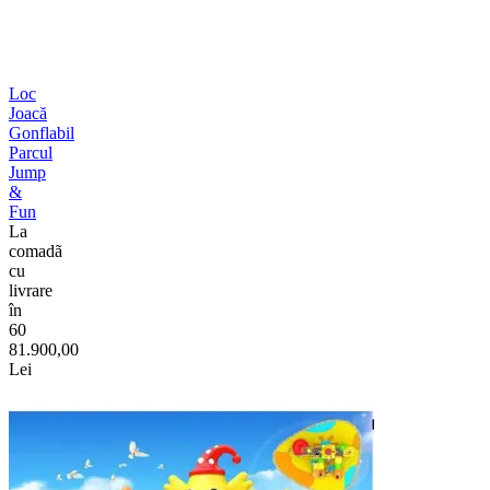
Loc
Joacă
Gonflabil
Parcul
Jump
&
Fun
La
comadã
cu
livrare
în
60
81.900,00
Lei