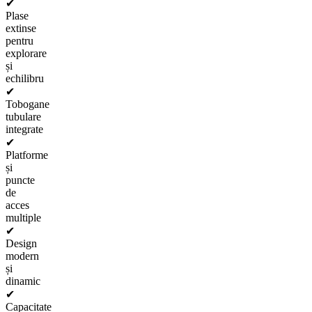
✔
Plase
extinse
pentru
explorare
și
echilibru
✔
Tobogane
tubulare
integrate
✔
Platforme
și
puncte
de
acces
multiple
✔
Design
modern
și
dinamic
✔
Capacitate