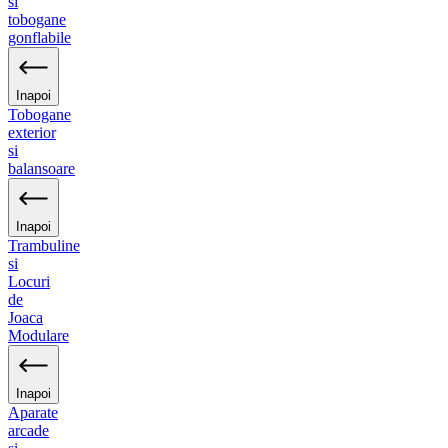
si
tobogane
gonflabile
Inapoi
Tobogane
exterior
si
balansoare
Inapoi
Trambuline
si
Locuri
de
Joaca
Modulare
Inapoi
Aparate
arcade