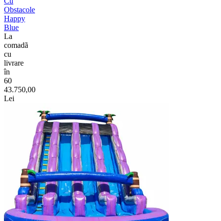
Cu
Obstacole
Happy
Blue
La
comadã
cu
livrare
în
60
43.750,00
Lei