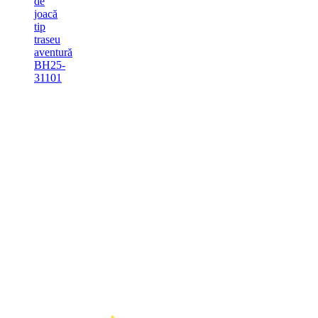
de
joacă
tip
traseu
aventură
BH25-
31101