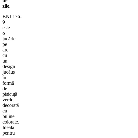
de
zile.
BNL176-
9
este
o
jucărie
pe
arc
cu
un
design
jucăuș
în
formă
de
pisicuță
verde,
decorată
cu
buline
colorate.
Ideală
pentru