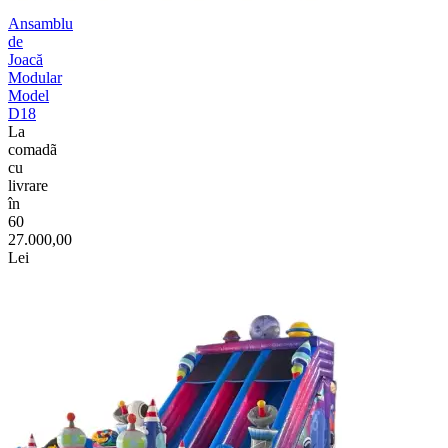
Ansamblu
de
Joacă
Modular
Model
D18
La
comadã
cu
livrare
în
60
27.000,00
Lei