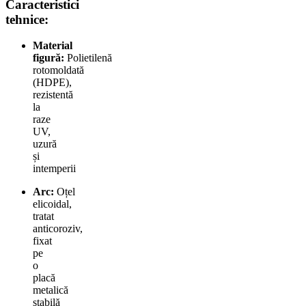
Caracteristici
tehnice:
Material
figură:
Polietilenă
rotomoldată
(HDPE),
rezistentă
la
raze
UV,
uzură
și
intemperii
Arc:
Oțel
elicoidal,
tratat
anticoroziv,
fixat
pe
o
placă
metalică
stabilă