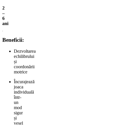
2
–
6
ani
Beneficii:
Dezvoltarea
echilibrului
și
coordonării
motrice
Încurajează
joaca
individuală
într-
un
mod
sigur
și
vesel