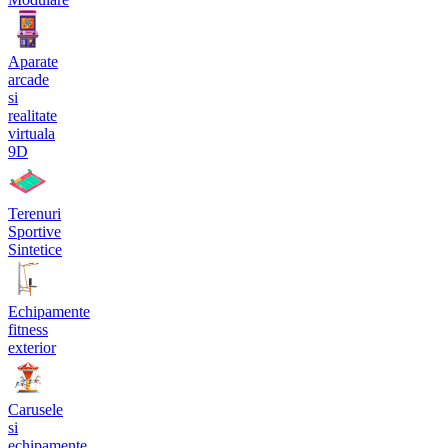
Aparate
arcade
si
realitate
virtuala
9D
Terenuri
Sportive
Sintetice
Echipamente
fitness
exterior
Carusele
si
echipamente