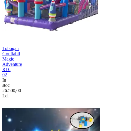
Tobogan
Gonflabil
Magic
Adventure
RD-
02
In
stoc
26.500,00
Lei