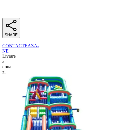
SHARE
CONTACTEAZA-
NE
Livrare
a
doua
zi