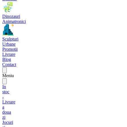
Dinozauri
Animatronici
Sculpturi
Urbane
Promotii
Livrare
Blog
Contact
Meniu
In
stoc
-
Livrare
a
doua
zi
Jocuri