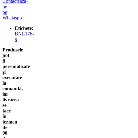
Contacteaza-
ne
pe
Whataspp
Etichete:
BNL176-
9
Produsele
pot
fi
personalizate
și
executate
la
comandă,
iar
livrarea
se
face
în
termen
de
90