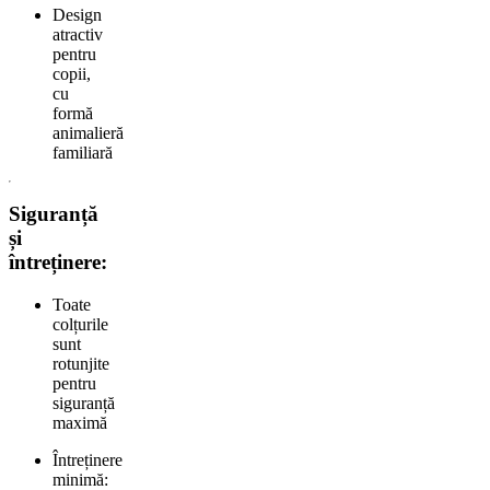
Design
atractiv
pentru
copii,
cu
formă
animalieră
familiară
Siguranță
și
întreținere:
Toate
colțurile
sunt
rotunjite
pentru
siguranță
maximă
Întreținere
minimă: