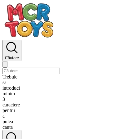
Căutare
Trebuie
să
introduci
minim
3
caractere
pentru
a
putea
cauta