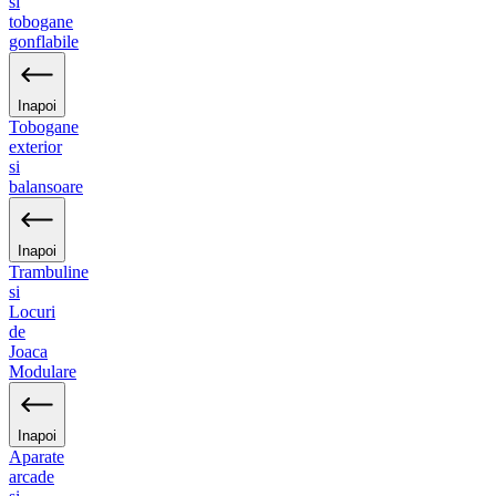
si
tobogane
gonflabile
Inapoi
Tobogane
exterior
si
balansoare
Inapoi
Trambuline
si
Locuri
de
Joaca
Modulare
Inapoi
Aparate
arcade