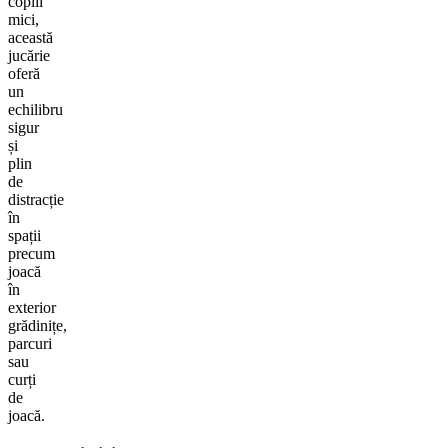
copiii
mici,
această
jucărie
oferă
un
echilibru
sigur
și
plin
de
distracție
în
spații
precum
joacă
în
exterior
grădinițe,
parcuri
sau
curți
de
joacă.