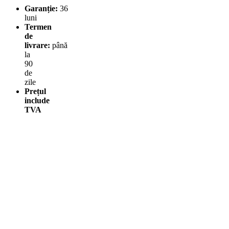
Garanție:
36
luni
Termen
de
livrare:
până
la
90
de
zile
Prețul
include
TVA