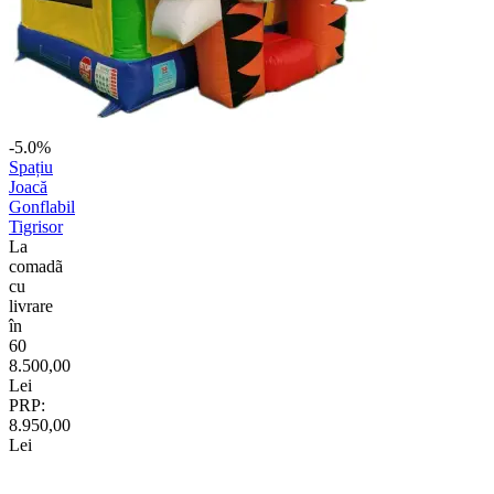
-5.0%
Spațiu
Joacă
Gonflabil
Tigrisor
La
comadã
cu
livrare
în
60
8.500,00
Lei
PRP:
8.950,00
Lei