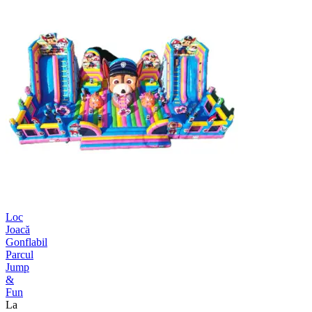
Loc
Joacă
Gonflabil
Parcul
Jump
&
Fun
La