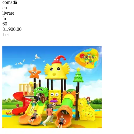
comadã
cu
livrare
în
60
81.900,00
Lei