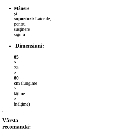
Mânere
și
suporturi:
Laterale,
pentru
susținere
sigură
Dimensiuni:
85
×
75
×
80
cm
(lungime
×
lățime
×
înălțime)
Vârsta
recomandă: