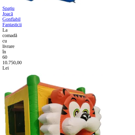
Spațiu
Joacă
Gonflabil
Fantasticii
La
comadã
cu
livrare
în
60
10.750,00
Lei