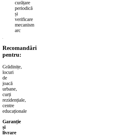
curățare
periodică
și
verificare
mecanism
arc
Recomandări
pentru:
Grădinițe,
locuri
de
joacă
urbane,
curți
rezidențiale,
centre
educaționale
Garanție
și
livrare