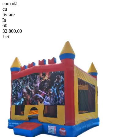
comadã
cu
livrare
în
60
32.800,00
Lei