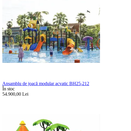
Ansamblu de joacă modular acvatic BH25-212
În stoc
54.900,00
Lei