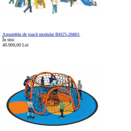
Ansamblu de joacă modular BH25-26801
În stoc
40.900,00
Lei