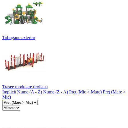
Tobogane exterior
Trasee modulare tiroliana
Implicit
Nume (A - Z)
Nume (Z - A)
Preţ (Mic > Mare)
Preţ (Mare >
Mic)