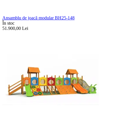
Ansamblu de joacă modular BH25-148
În stoc
51.900,00
Lei