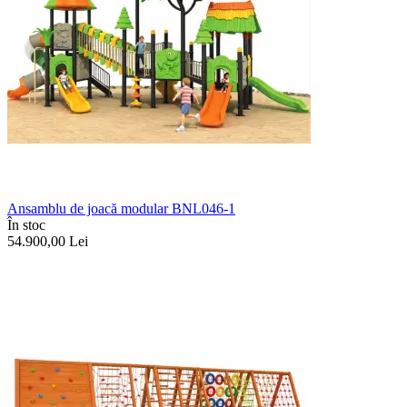
Ansamblu de joacă modular BNL046-1
În stoc
54.900,00
Lei