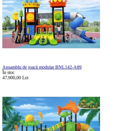
Ansamblu de joacă modular BNL142-A89
În stoc
47.900,00
Lei