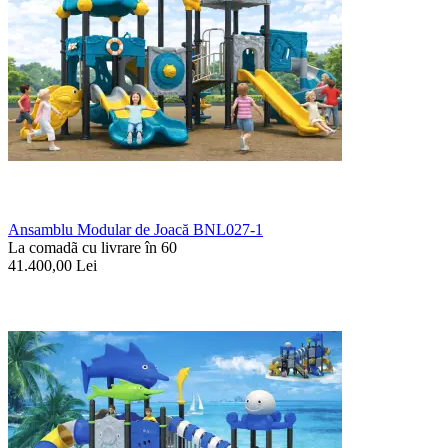
Ansamblu Modular de Joacă BNL027-1
La comadã cu livrare în 60
41.400,00
Lei