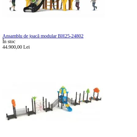
Ansamblu de joacă modular BH25-24802
În stoc
44.900,00
Lei