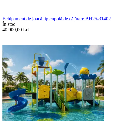
Echipament de joacă tip cupolă de cățărare BH25-31402
În stoc
40.900,00
Lei