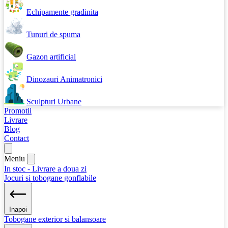
Echipamente gradinita
Tunuri de spuma
Gazon artificial
Dinozauri Animatronici
Sculpturi Urbane
Promotii
Livrare
Blog
Contact
Meniu
In stoc - Livrare a doua zi
Jocuri si tobogane gonflabile
Inapoi
Tobogane exterior si balansoare