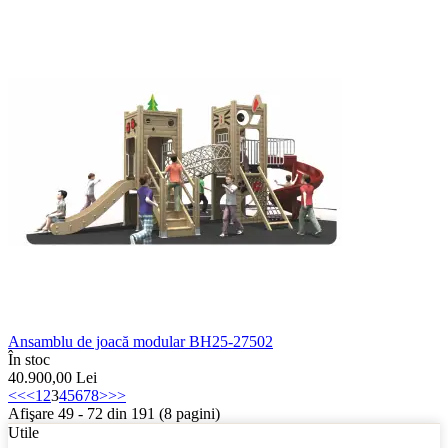
Ansamblu de joacă modular BH25-27502
În stoc
40.900,00
Lei
<<
<
1
2
3
4
5
6
7
8
>
>>
Afişare 49 - 72 din 191 (8 pagini)
Utile