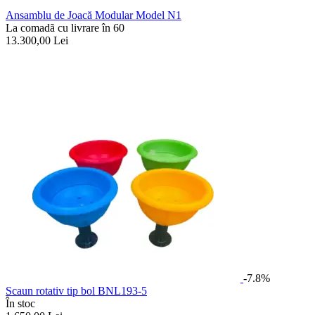
Ansamblu de Joacă Modular Model N1
La comadã cu livrare în 60
13.300,00
Lei
-7.8%
Scaun rotativ tip bol BNL193-5
În stoc