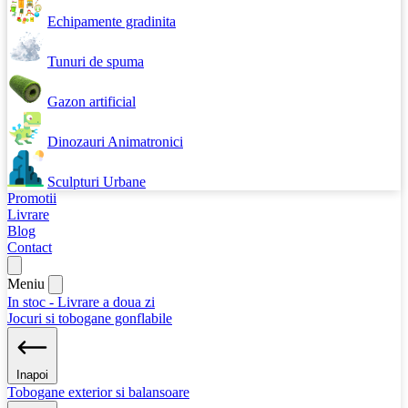
Echipamente gradinita
Tunuri de spuma
Gazon artificial
Dinozauri Animatronici
Sculpturi Urbane
Promotii
Livrare
Blog
Contact
Meniu
In stoc - Livrare a doua zi
Jocuri si tobogane gonflabile
Inapoi
Tobogane exterior si balansoare