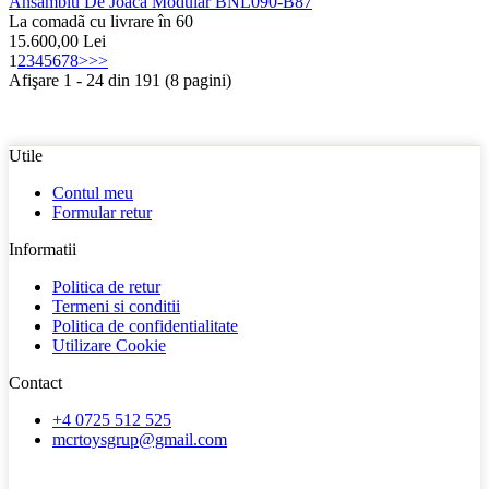
Ansamblu De Joaca Modular BNL090-B87
La comadã cu livrare în 60
15.600,00
Lei
1
2
3
4
5
6
7
8
>
>>
Afişare 1 - 24 din 191 (8 pagini)
Utile
Contul meu
Formular retur
Informatii
Politica de retur
Termeni si conditii
Politica de confidentialitate
Utilizare Cookie
Contact
+4 0725 512 525
mcrtoysgrup@gmail.com