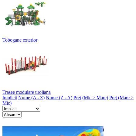
Tobogane exterior
Trasee modulare tiroliana
Implicit
Nume (A - Z)
Nume (Z - A)
Preţ (Mic > Mare)
Preţ (Mare >
Mic)