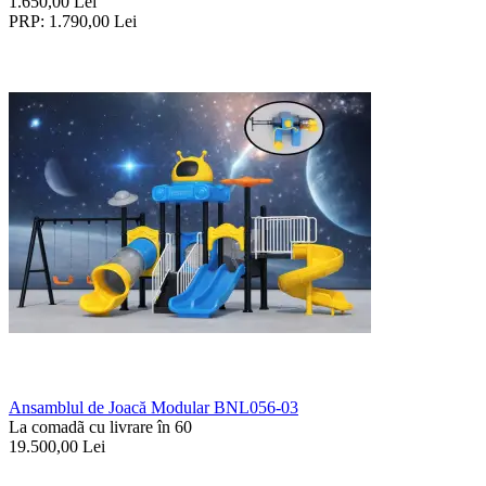
1.650,00
Lei
PRP:
1.790,00
Lei
Ansamblul de Joacă Modular BNL056-03
La comadã cu livrare în 60
19.500,00
Lei