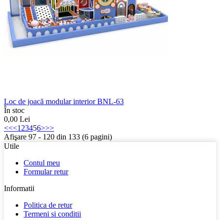
Loc de joacă modular interior BNL-63
În stoc
0,00
Lei
<<
<
1
2
3
4
5
6
>
>>
Afişare 97 - 120 din 133 (6 pagini)
Utile
Contul meu
Formular retur
Informatii
Politica de retur
Termeni si conditii