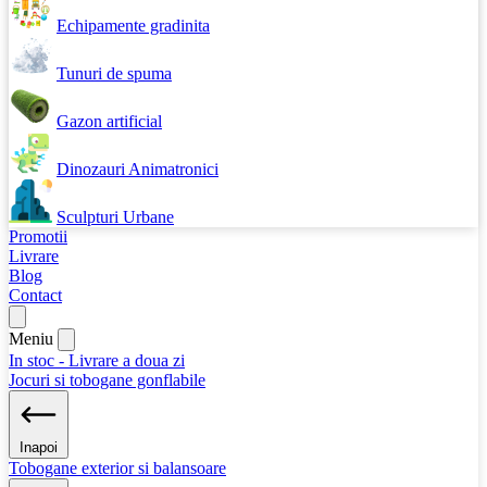
Echipamente gradinita
Tunuri de spuma
Gazon artificial
Dinozauri Animatronici
Sculpturi Urbane
Promotii
Livrare
Blog
Contact
Meniu
In stoc - Livrare a doua zi
Jocuri si tobogane gonflabile
Inapoi
Tobogane exterior si balansoare