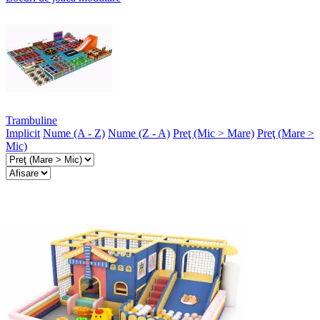
Trambuline
Implicit
Nume (A - Z)
Nume (Z - A)
Preţ (Mic > Mare)
Preţ (Mare >
Mic)