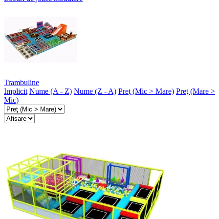
Trambuline
Implicit
Nume (A - Z)
Nume (Z - A)
Preţ (Mic > Mare)
Preţ (Mare >
Mic)