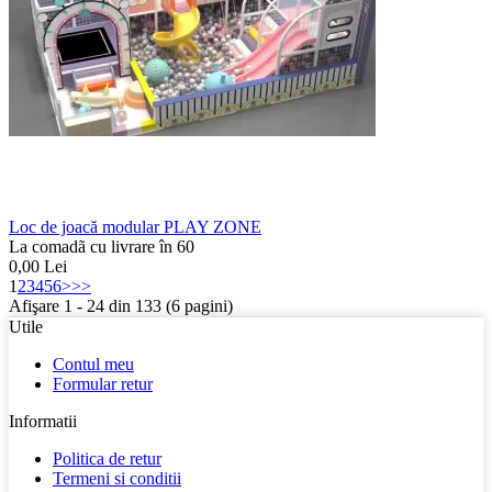
Loc de joacă modular PLAY ZONE
La comadã cu livrare în 60
0,00
Lei
1
2
3
4
5
6
>
>>
Afişare 1 - 24 din 133 (6 pagini)
Utile
Contul meu
Formular retur
Informatii
Politica de retur
Termeni si conditii