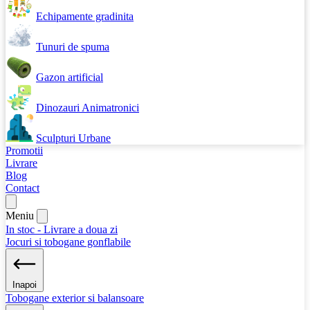
Echipamente gradinita
Tunuri de spuma
Gazon artificial
Dinozauri Animatronici
Sculpturi Urbane
Promotii
Livrare
Blog
Contact
Meniu
In stoc - Livrare a doua zi
Jocuri si tobogane gonflabile
Inapoi
Tobogane exterior si balansoare