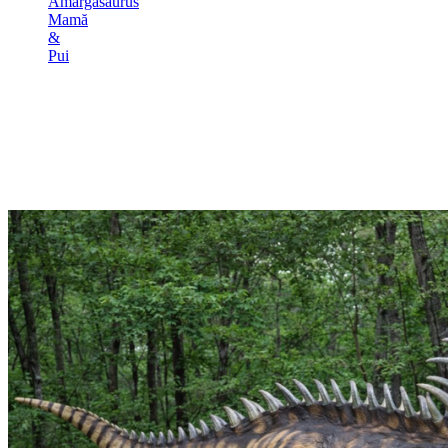
Amargasaurus
Mamă
&
Pui