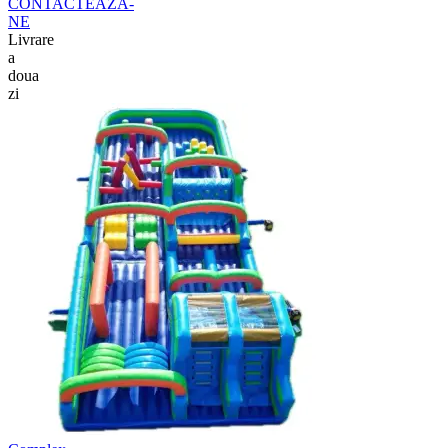
CONTACTEAZA-
NE
Livrare
a
doua
zi