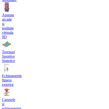
Aparate
arcade
si
realitate
virtuala
9D
Terenuri
Sportive
Sintetice
Echipamente
fitness
exterior
Carusele
si
echipamente