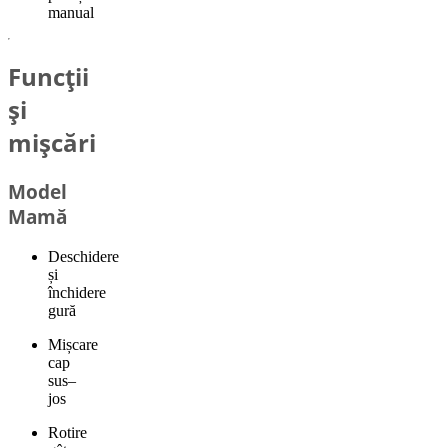
manual
Funcții
și
mișcări
Model
Mamă
Deschidere
și
închidere
gură
Mișcare
cap
sus–
jos
Rotire