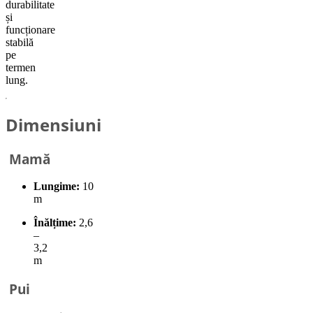
durabilitate
și
funcționare
stabilă
pe
termen
lung.
Dimensiuni
Mamă
Lungime:
10
m
Înălțime:
2,6
–
3,2
m
Pui