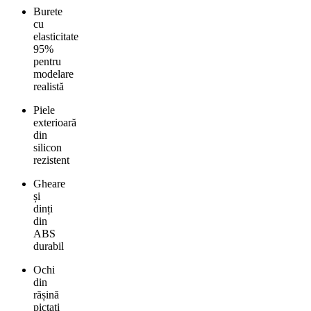
Burete
cu
elasticitate
95%
pentru
modelare
realistă
Piele
exterioară
din
silicon
rezistent
Gheare
și
dinți
din
ABS
durabil
Ochi
din
rășină
pictați