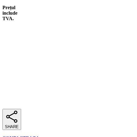
Prețul
include
TVA.
SHARE