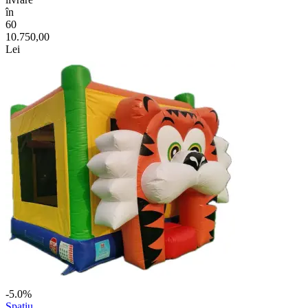
în
60
10.750,00
Lei
-5.0%
Spațiu