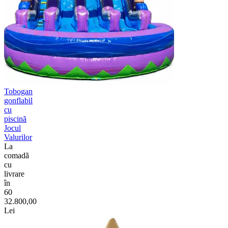
Tobogan
gonflabil
cu
piscină
Jocul
Valurilor
La
comadã
cu
livrare
în
60
32.800,00
Lei