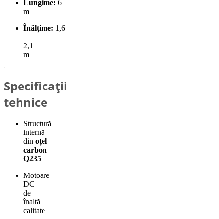
Lungime:
6
m
Înălțime:
1,6
–
2,1
m
Specificații
tehnice
Structură
internă
din
oțel
carbon
Q235
Motoare
DC
de
înaltă
calitate