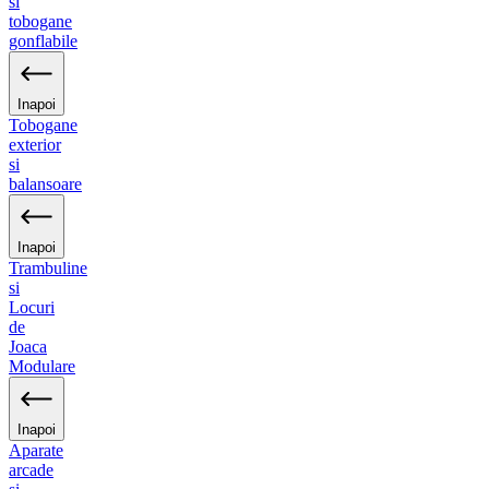
si
tobogane
gonflabile
Inapoi
Tobogane
exterior
si
balansoare
Inapoi
Trambuline
si
Locuri
de
Joaca
Modulare
Inapoi
Aparate
arcade