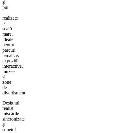
și
pui
–
realizate
la
scară
mare,
ideale
pentru
parcuri
tematice,
expoziții
interactive,
muzee
și
zone
de
divertisment.
Designul
realist,
mișcările
sincronizate
și
sunetul