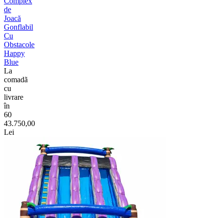
Complex
de
Joacă
Gonflabil
Cu
Obstacole
Happy
Blue
La
comadã
cu
livrare
în
60
43.750,00
Lei