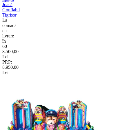
Joacă
Gonflabil
Tigrisor
La
comadã
cu
livrare
în
60
8.500,00
Lei
PRP:
8.950,00
Lei