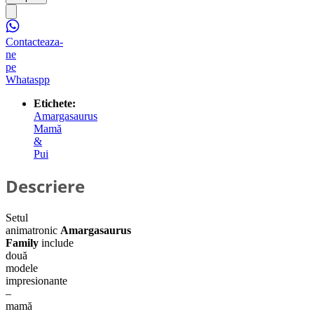
Contacteaza-
ne
pe
Whataspp
Etichete:
Amargasaurus
Mamă
&
Pui
Descriere
Setul
animatronic
Amargasaurus
Family
include
două
modele
impresionante
–
mamă