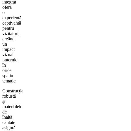
integrat
oferă
o
experiență
captivantă
pentru
vizitatori,
creând
un
impact
vizual
puternic
în
orice
spațiu
tematic.
Construcția
robustă
și
materialele
de
înaltă
calitate
asigură