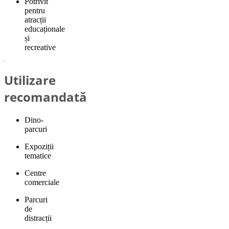
Potrivit
pentru
atracții
educaționale
și
recreative
Utilizare
recomandată
Dino-
parcuri
Expoziții
tematice
Centre
comerciale
Parcuri
de
distracții