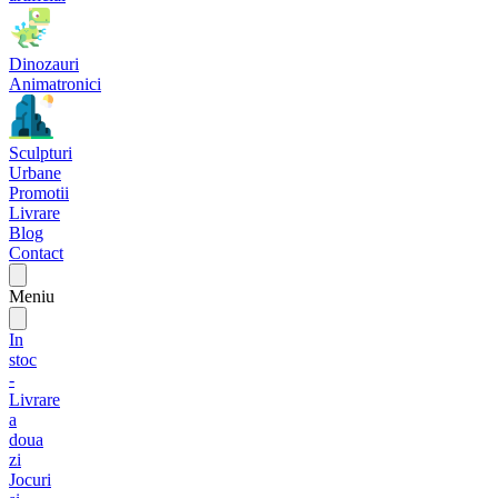
Dinozauri
Animatronici
Sculpturi
Urbane
Promotii
Livrare
Blog
Contact
Meniu
In
stoc
-
Livrare
a
doua
zi
Jocuri