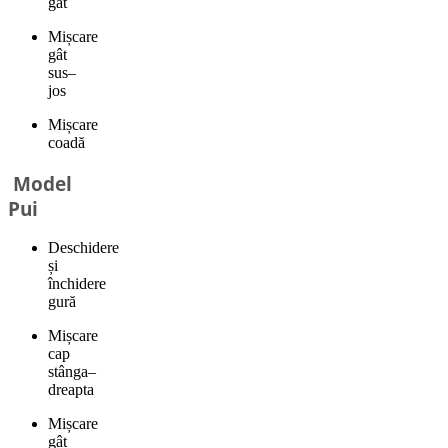
gât
Mișcare
gât
sus–
jos
Mișcare
coadă
Model
Pui
Deschidere
și
închidere
gură
Mișcare
cap
stânga–
dreapta
Mișcare
gât