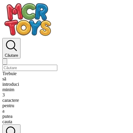
Căutare
Trebuie
să
introduci
minim
3
caractere
pentru
a
putea
cauta