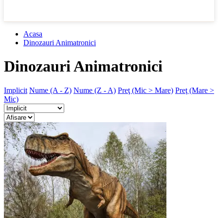
Acasa
Dinozauri Animatronici
Dinozauri Animatronici
Implicit
Nume (A - Z)
Nume (Z - A)
Preţ (Mic > Mare)
Preţ (Mare >
Mic)