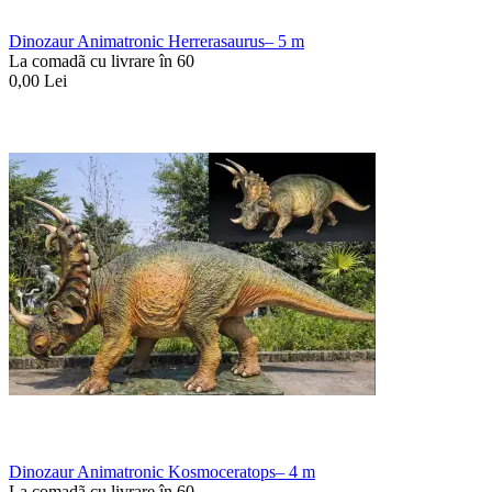
Dinozaur Animatronic Herrerasaurus– 5 m
La comadã cu livrare în 60
0,00
Lei
Dinozaur Animatronic Kosmoceratops– 4 m
La comadã cu livrare în 60