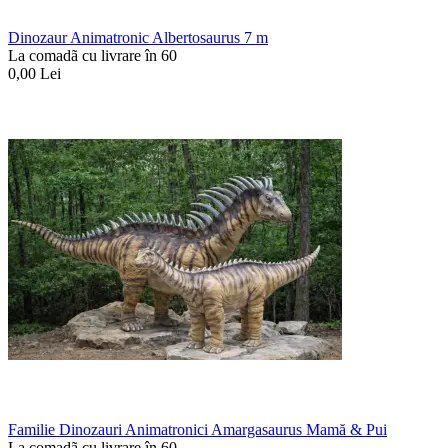
Dinozaur Animatronic Albertosaurus 7 m
La comadã cu livrare în 60
0,00
Lei
Familie Dinozauri Animatronici Amargasaurus Mamă & Pui
La comadã cu livrare în 60