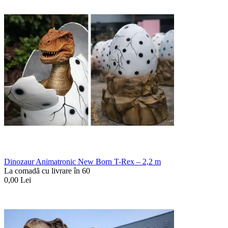
Dinozaur Animatronic New Born T-Rex – 2,2 m
La comadã cu livrare în 60
0,00
Lei