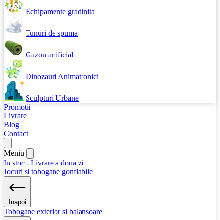
Echipamente gradinita
Tunuri de spuma
Gazon artificial
Dinozauri Animatronici
Sculpturi Urbane
Promotii
Livrare
Blog
Contact
Meniu
In stoc - Livrare a doua zi
Jocuri si tobogane gonflabile
Inapoi
Tobogane exterior si balansoare