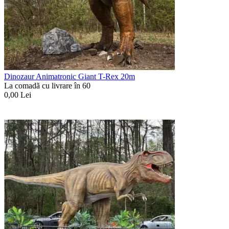
Dinozaur Animatronic Giant T-Rex 20m
La comadã cu livrare în 60
0,00
Lei