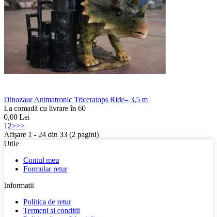
Dinozaur Animatronic Triceratops Ride– 3,5 m
La comadã cu livrare în 60
0,00
Lei
1
2
>
>>
Afişare 1 - 24 din 33 (2 pagini)
Utile
Contul meu
Formular retur
Informatii
Politica de retur
Termeni si conditii