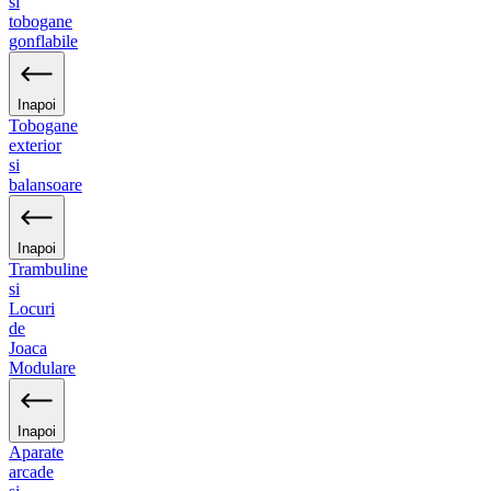
si
tobogane
gonflabile
Inapoi
Tobogane
exterior
si
balansoare
Inapoi
Trambuline
si
Locuri
de
Joaca
Modulare
Inapoi
Aparate
arcade