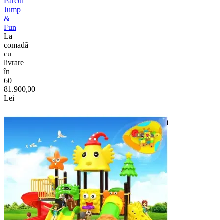
Parcul
Jump
&
Fun
La
comadã
cu
livrare
în
60
81.900,00
Lei