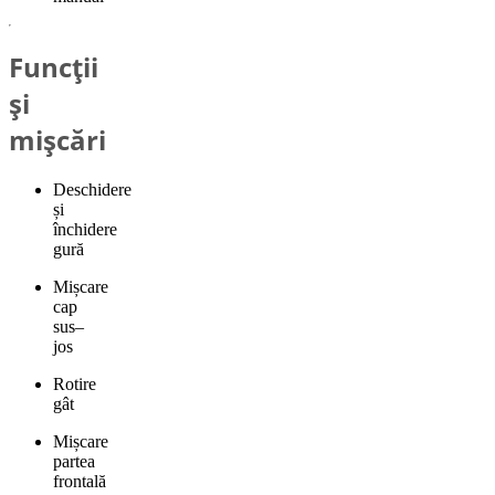
Funcții
și
mișcări
Deschidere
și
închidere
gură
Mișcare
cap
sus–
jos
Rotire
gât
Mișcare
partea
frontală