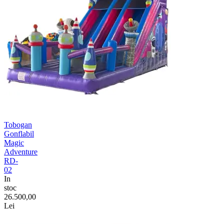
Tobogan
Gonflabil
Magic
Adventure
RD-
02
In
stoc
26.500,00
Lei