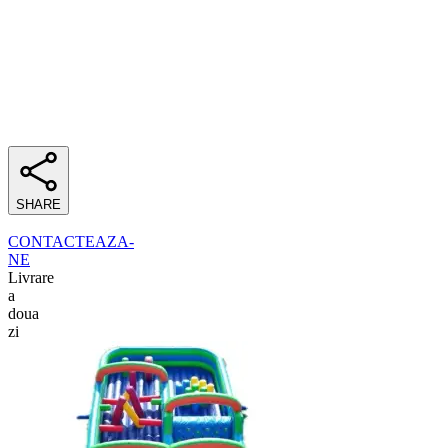
SHARE
CONTACTEAZA-
NE
Livrare
a
doua
zi