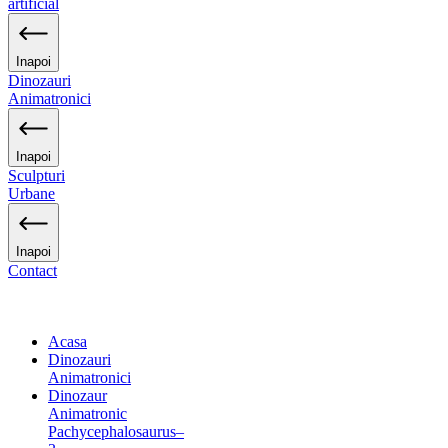
artificial
Inapoi
Dinozauri
Animatronici
Inapoi
Sculpturi
Urbane
Inapoi
Contact
Acasa
Dinozauri
Animatronici
Dinozaur
Animatronic
Pachycephalosaurus–