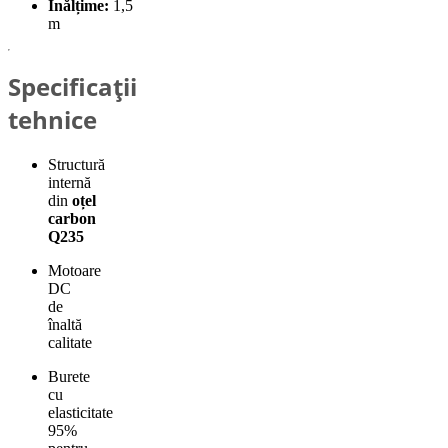
Înălțime:
1,5
m
Specificații
tehnice
Structură
internă
din
oțel
carbon
Q235
Motoare
DC
de
înaltă
calitate
Burete
cu
elasticitate
95%