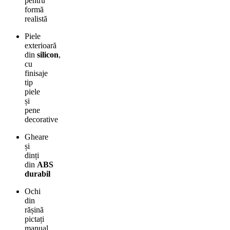
pentru
formă
realistă
Piele
exterioară
din
silicon
,
cu
finisaje
tip
piele
și
pene
decorative
Gheare
și
dinți
din
ABS
durabil
Ochi
din
rășină
pictați
manual