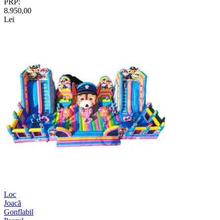
PRP:
8.950,00
Lei
Loc
Joacă
Gonflabil