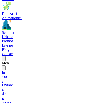
Dinozauri
Animatronici
Sculpturi
Urbane
Promotii
Livrare
Blog
Contact
Meniu
In
stoc
-
Livrare
a
doua
zi
Jocuri