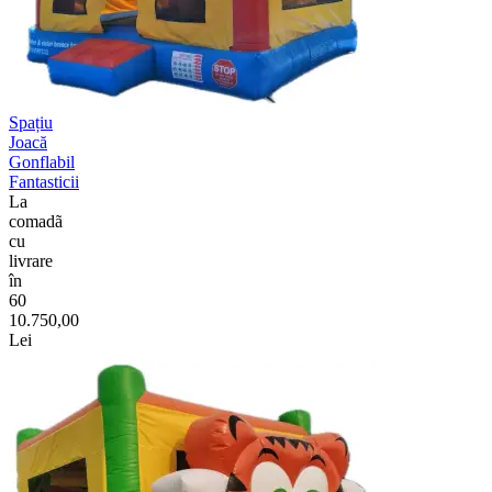
Spațiu
Joacă
Gonflabil
Fantasticii
La
comadã
cu
livrare
în
60
10.750,00
Lei