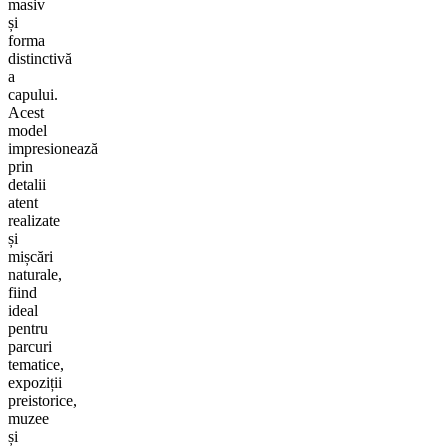
masiv
și
forma
distinctivă
a
capului.
Acest
model
impresionează
prin
detalii
atent
realizate
și
mișcări
naturale,
fiind
ideal
pentru
parcuri
tematice,
expoziții
preistorice,
muzee
și