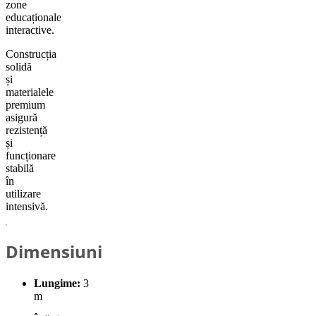
zone
educaționale
interactive.
Construcția
solidă
și
materialele
premium
asigură
rezistență
și
funcționare
stabilă
în
utilizare
intensivă.
Dimensiuni
Lungime:
3
m