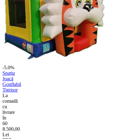
-5.0%
Spațiu
Joacă
Gonflabil
Tigrisor
La
comadã
cu
livrare
în
60
8.500,00
Lei