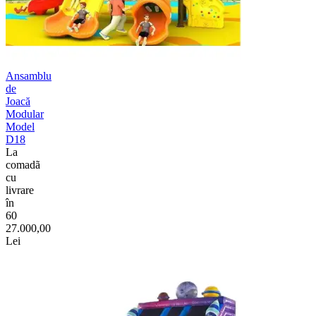
Ansamblu
de
Joacă
Modular
Model
D18
La
comadã
cu
livrare
în
60
27.000,00
Lei