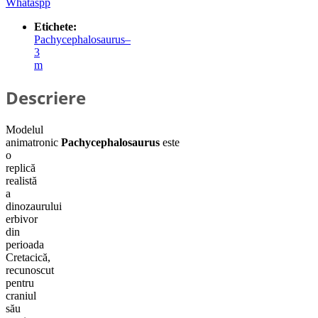
Whataspp
Etichete:
Pachycephalosaurus–
3
m
Descriere
Modelul
animatronic
Pachycephalosaurus
este
o
replică
realistă
a
dinozaurului
erbivor
din
perioada
Cretacică,
recunoscut
pentru
craniul
său