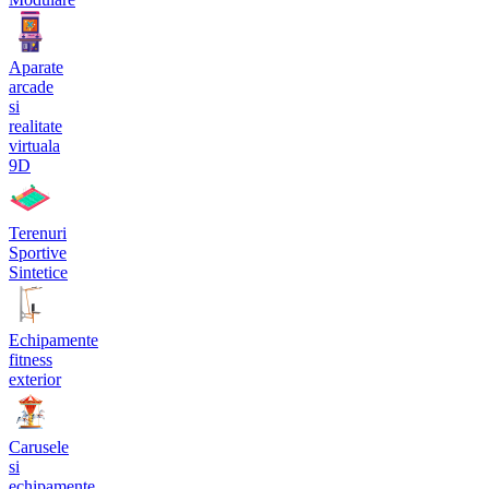
Aparate
arcade
si
realitate
virtuala
9D
Terenuri
Sportive
Sintetice
Echipamente
fitness
exterior
Carusele
si
echipamente