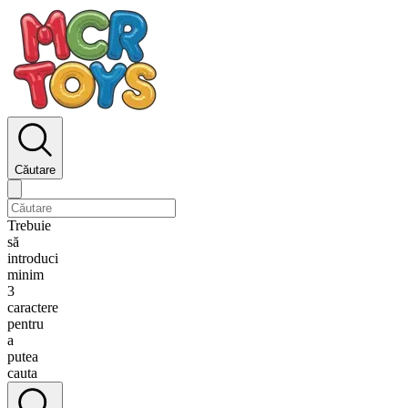
Căutare
Trebuie
să
introduci
minim
3
caractere
pentru
a
putea
cauta