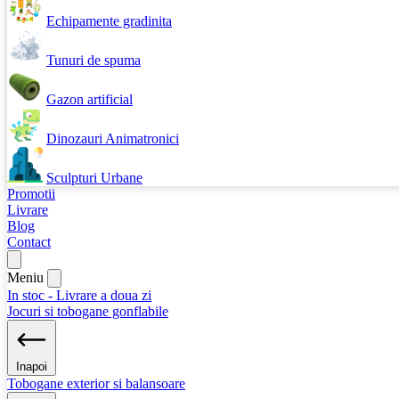
Echipamente gradinita
Tunuri de spuma
Gazon artificial
Dinozauri Animatronici
Sculpturi Urbane
Promotii
Livrare
Blog
Contact
Meniu
In stoc - Livrare a doua zi
Jocuri si tobogane gonflabile
Inapoi
Tobogane exterior si balansoare