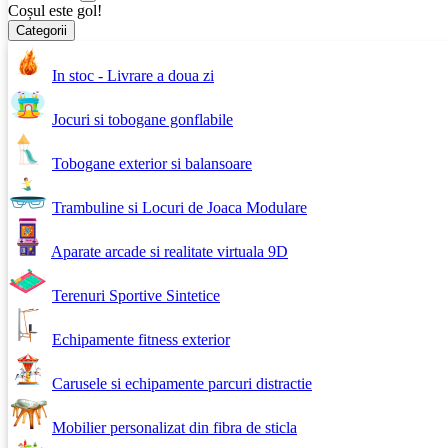
Coșul este gol!
Categorii
In stoc - Livrare a doua zi
Jocuri si tobogane gonflabile
Tobogane exterior si balansoare
Trambuline si Locuri de Joaca Modulare
Aparate arcade si realitate virtuala 9D
Terenuri Sportive Sintetice
Echipamente fitness exterior
Carusele si echipamente parcuri distractie
Mobilier personalizat din fibra de sticla