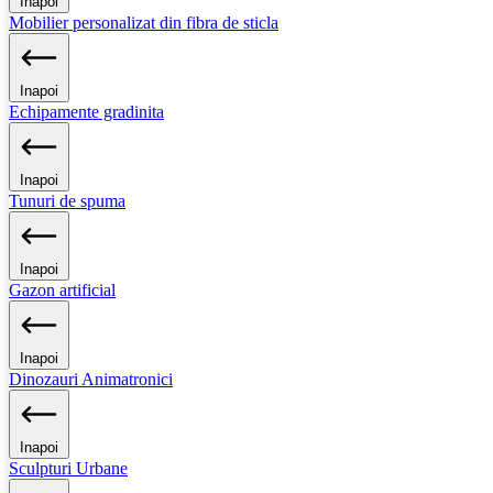
Inapoi
Mobilier personalizat din fibra de sticla
Inapoi
Echipamente gradinita
Inapoi
Tunuri de spuma
Inapoi
Gazon artificial
Inapoi
Dinozauri Animatronici
Inapoi
Sculpturi Urbane