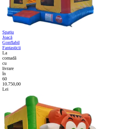
Spațiu
Joacă
Gonflabil
Fantasticii
La
comadã
cu
livrare
în
60
10.750,00
Lei