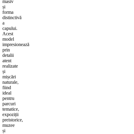
masiv
și
forma
distinctivă
a
capului.
Acest
model
impresionează
prin
detalii
atent
realizate
și
mișcări
naturale,
fiind
ideal
pentru
parcuri
tematice,
expoziții
preistorice,
muzee
și