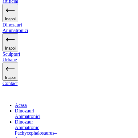
artificial
Inapoi
Dinozauri
Animatronici
Inapoi
Sculpturi
Urbane
Inapoi
Contact
Acasa
Dinozauri
Animatronici
Dinozaur
Animatronic
Pachycephalosaurus–