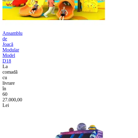
Ansamblu
de
Joacă
Modular
Model
D18
La
comadã
cu
livrare
în
60
27.000,00
Lei