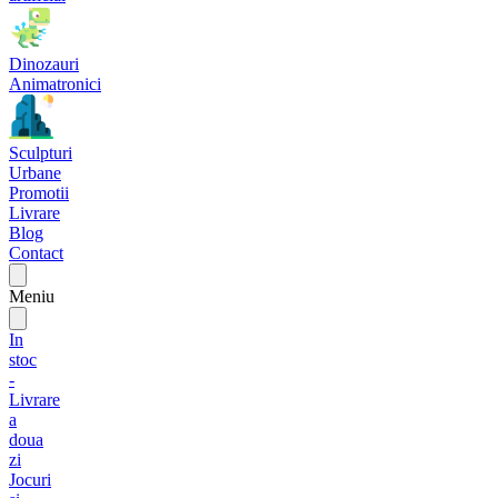
Dinozauri
Animatronici
Sculpturi
Urbane
Promotii
Livrare
Blog
Contact
Meniu
In
stoc
-
Livrare
a
doua
zi
Jocuri