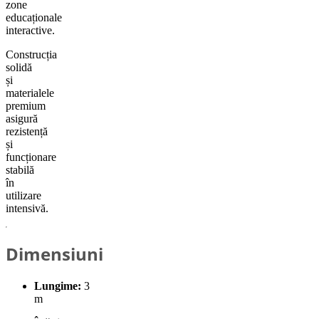
zone
educaționale
interactive.
Construcția
solidă
și
materialele
premium
asigură
rezistență
și
funcționare
stabilă
în
utilizare
intensivă.
Dimensiuni
Lungime:
3
m