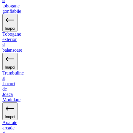
si
tobogane
gonflabile
Inapoi
Tobogane
exterior
si
balansoare
Inapoi
Trambuline
si
Locuri
de
Joaca
Modulare
Inapoi
Aparate
arcade