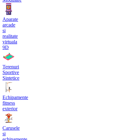
Aparate
arcade
si
realitate
virtuala
9D
Terenuri
Sportive
Sintetice
Echipamente
fitness
exterior
Carusele
si
echipamente