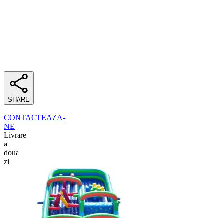
SHARE
CONTACTEAZA-
NE
Livrare
a
doua
zi