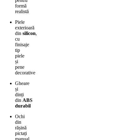
pentru
formă
realistă
Piele
exterioară
din
silicon
,
cu
finisaje
tip
piele
și
pene
decorative
Gheare
și
dinți
din
ABS
durabil
Ochi
din
rășină
pictați
manual