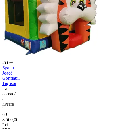
-5.0%
Spațiu
Joacă
Gonflabil
Tigrisor
La
comadã
cu
livrare
în
60
8.500,00
Lei