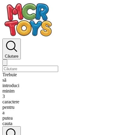
Căutare
Trebuie
să
introduci
minim
3
caractere
pentru
a
putea
cauta