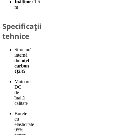
Înălțime:
1,5
m
Specificații
tehnice
Structură
internă
din
oțel
carbon
Q235
Motoare
DC
de
înaltă
calitate
Burete
cu
elasticitate
95%