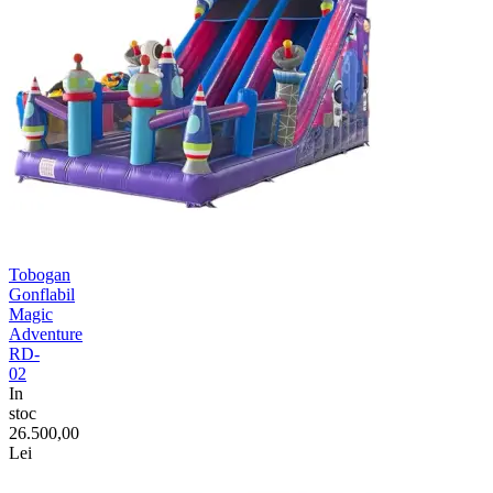
Tobogan
Gonflabil
Magic
Adventure
RD-
02
In
stoc
26.500,00
Lei