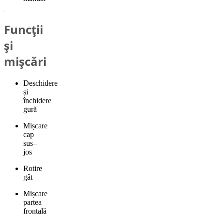
Funcții
și
mișcări
Deschidere
și
închidere
gură
Mișcare
cap
sus–
jos
Rotire
gât
Mișcare
partea
frontală