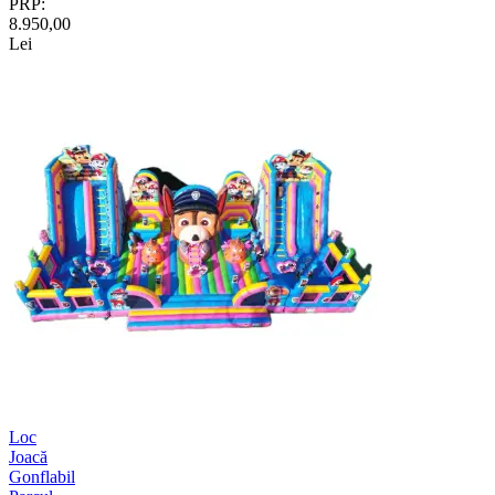
PRP:
8.950,00
Lei
Loc
Joacă
Gonflabil