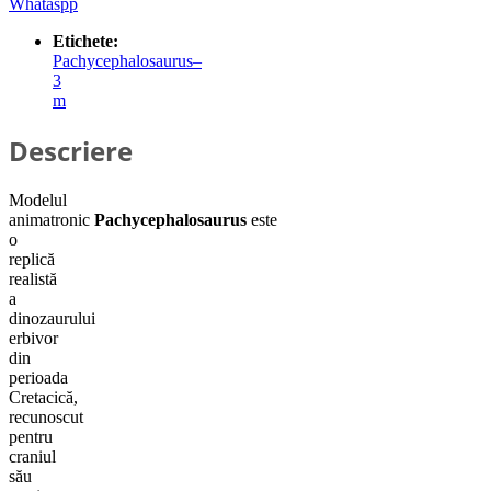
Whataspp
Etichete:
Pachycephalosaurus–
3
m
Descriere
Modelul
animatronic
Pachycephalosaurus
este
o
replică
realistă
a
dinozaurului
erbivor
din
perioada
Cretacică,
recunoscut
pentru
craniul
său