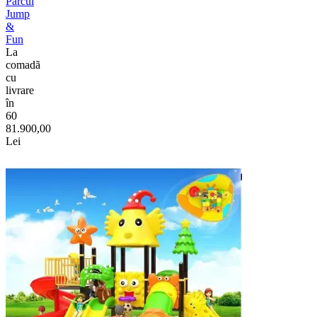
Parcul
Jump
&
Fun
La
comadã
cu
livrare
în
60
81.900,00
Lei