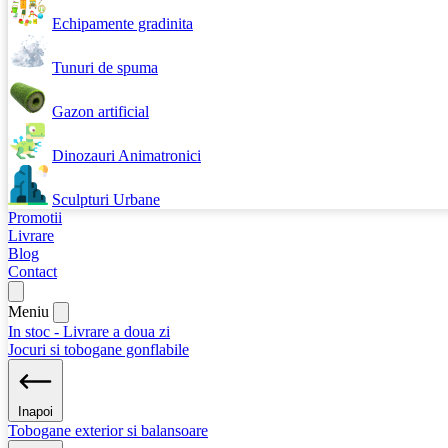
Echipamente gradinita
Tunuri de spuma
Gazon artificial
Dinozauri Animatronici
Sculpturi Urbane
Promotii
Livrare
Blog
Contact
Meniu
In stoc - Livrare a doua zi
Jocuri si tobogane gonflabile
Inapoi
Tobogane exterior si balansoare