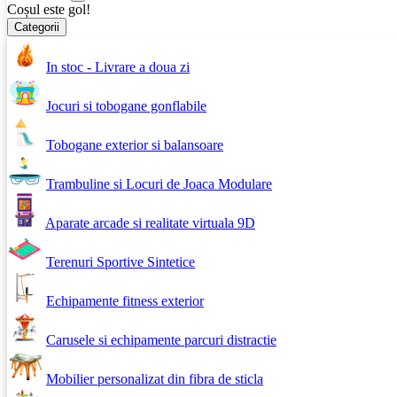
Coșul este gol!
Categorii
In stoc - Livrare a doua zi
Jocuri si tobogane gonflabile
Tobogane exterior si balansoare
Trambuline si Locuri de Joaca Modulare
Aparate arcade si realitate virtuala 9D
Terenuri Sportive Sintetice
Echipamente fitness exterior
Carusele si echipamente parcuri distractie
Mobilier personalizat din fibra de sticla