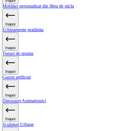
Inapoi
Mobilier personalizat din fibra de sticla
Inapoi
Echipamente gradinita
Inapoi
Tunuri de spuma
Inapoi
Gazon artificial
Inapoi
Dinozauri Animatronici
Inapoi
Sculpturi Urbane