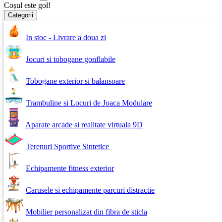
Coșul este gol!
Categorii
In stoc - Livrare a doua zi
Jocuri si tobogane gonflabile
Tobogane exterior si balansoare
Trambuline si Locuri de Joaca Modulare
Aparate arcade si realitate virtuala 9D
Terenuri Sportive Sintetice
Echipamente fitness exterior
Carusele si echipamente parcuri distractie
Mobilier personalizat din fibra de sticla