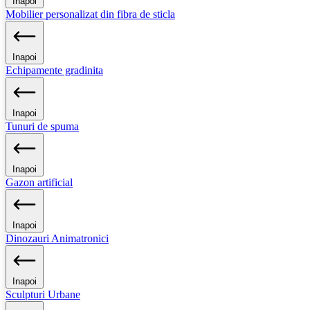
Inapoi
Mobilier personalizat din fibra de sticla
Inapoi
Echipamente gradinita
Inapoi
Tunuri de spuma
Inapoi
Gazon artificial
Inapoi
Dinozauri Animatronici
Inapoi
Sculpturi Urbane