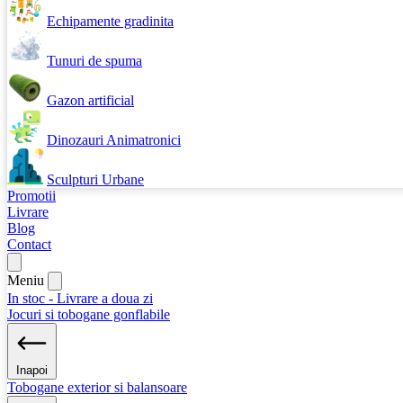
Echipamente gradinita
Tunuri de spuma
Gazon artificial
Dinozauri Animatronici
Sculpturi Urbane
Promotii
Livrare
Blog
Contact
Meniu
In stoc - Livrare a doua zi
Jocuri si tobogane gonflabile
Inapoi
Tobogane exterior si balansoare