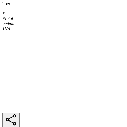
liber.
*
Prețul
include
TVA