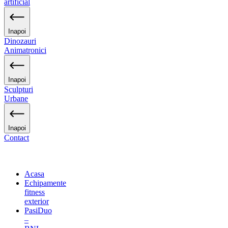
artificial
Inapoi
Dinozauri
Animatronici
Inapoi
Sculpturi
Urbane
Inapoi
Contact
Acasa
Echipamente
fitness
exterior
PasiDuo
–