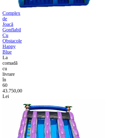
Complex
de
Joacă
Gonflabil
Cu
Obstacole
Happy
Blue
La
comadã
cu
livrare
în
60
43.750,00
Lei