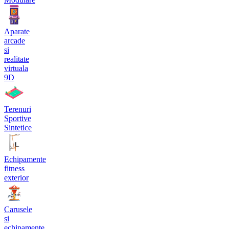
Aparate
arcade
si
realitate
virtuala
9D
Terenuri
Sportive
Sintetice
Echipamente
fitness
exterior
Carusele
si
echipamente