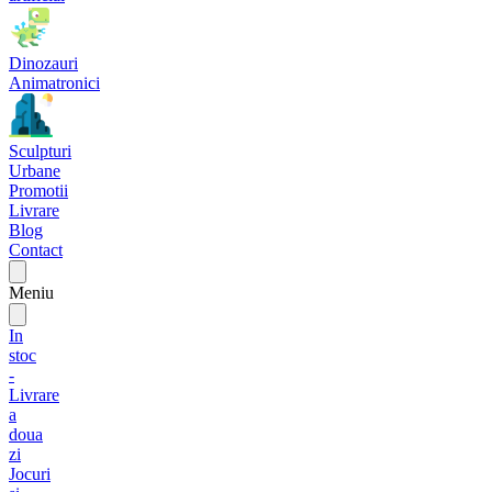
Dinozauri
Animatronici
Sculpturi
Urbane
Promotii
Livrare
Blog
Contact
Meniu
In
stoc
-
Livrare
a
doua
zi
Jocuri