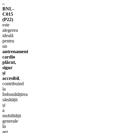
–
BNL-
C015
(P22)
este
alegerea
ideală
pentru
un
antrenament
cardio
plăcut,
sigur
și
accesibil
,
contribuind
la
îmbunătățirea
sănătății
și
a
mobilității
generale
în
aer