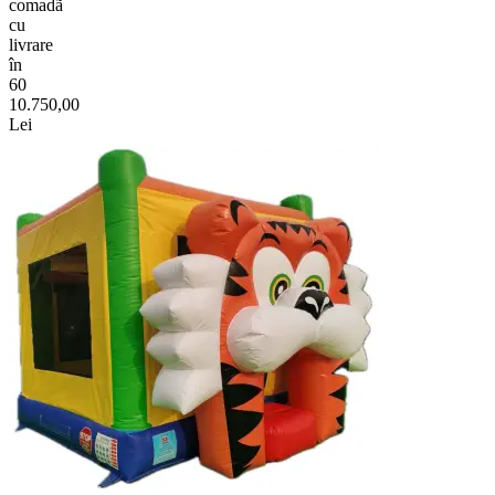
comadã
cu
livrare
în
60
10.750,00
Lei