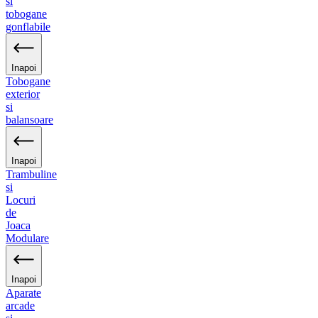
si
tobogane
gonflabile
Inapoi
Tobogane
exterior
si
balansoare
Inapoi
Trambuline
si
Locuri
de
Joaca
Modulare
Inapoi
Aparate
arcade