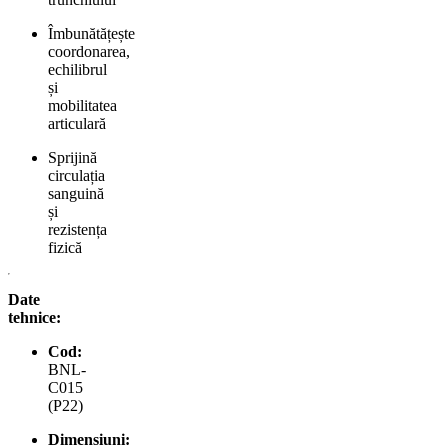
Îmbunătățește
coordonarea,
echilibrul
și
mobilitatea
articulară
Sprijină
circulația
sanguină
și
rezistența
fizică
Date
tehnice:
Cod:
BNL-
C015
(P22)
Dimensiuni: