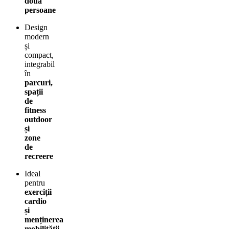
două
persoane
Design
modern
și
compact,
integrabil
în
parcuri,
spații
de
fitness
outdoor
și
zone
de
recreere
Ideal
pentru
exerciții
cardio
și
menținerea
mobilității