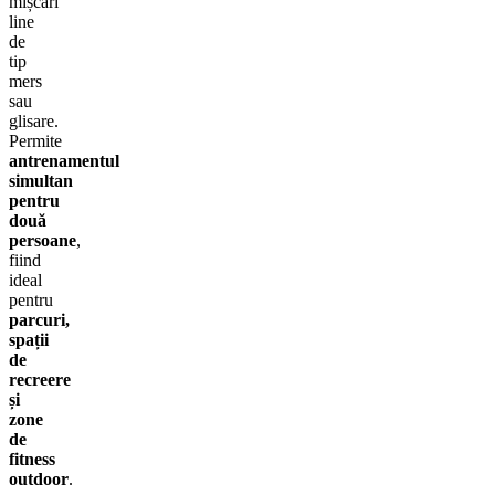
mișcări
line
de
tip
mers
sau
glisare.
Permite
antrenamentul
simultan
pentru
două
persoane
,
fiind
ideal
pentru
parcuri,
spații
de
recreere
și
zone
de
fitness
outdoor
.