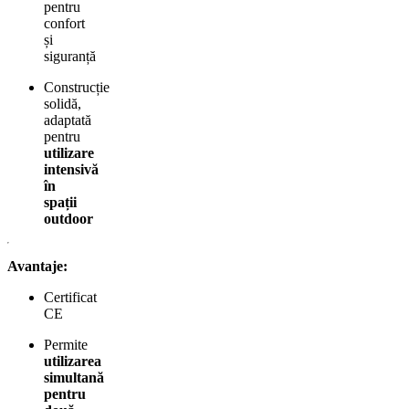
pentru
confort
și
siguranță
Construcție
solidă,
adaptată
pentru
utilizare
intensivă
în
spații
outdoor
Avantaje:
Certificat
CE
Permite
utilizarea
simultană
pentru