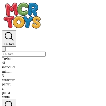
Căutare
Trebuie
să
introduci
minim
3
caractere
pentru
a
putea
cauta