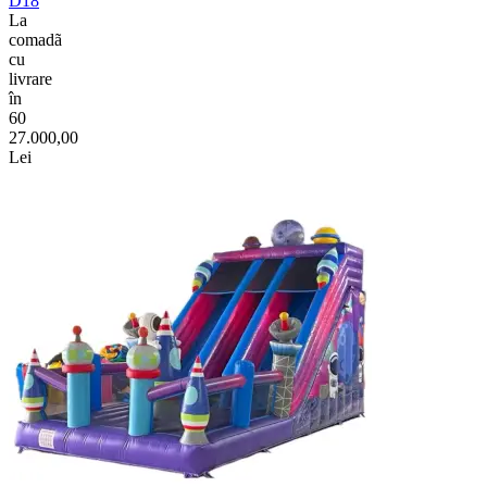
D18
La
comadã
cu
livrare
în
60
27.000,00
Lei