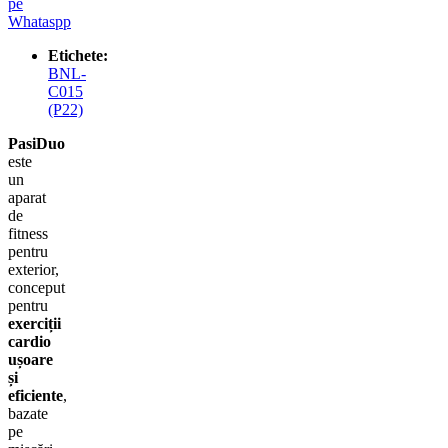
pe
Whataspp
Etichete:
BNL-
C015
(P22)
PasiDuo
este
un
aparat
de
fitness
pentru
exterior,
conceput
pentru
exerciții
cardio
ușoare
și
eficiente
,
bazate
pe