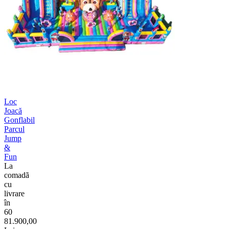
Loc
Joacă
Gonflabil
Parcul
Jump
&
Fun
La
comadã
cu
livrare
în
60
81.900,00