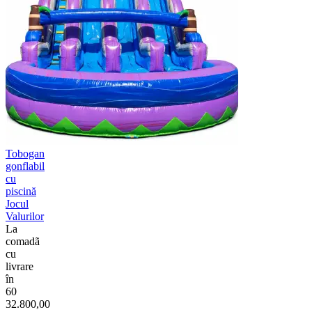
Tobogan
gonflabil
cu
piscină
Jocul
Valurilor
La
comadã
cu
livrare
în
60
32.800,00