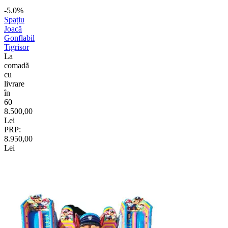
-5.0%
Spațiu
Joacă
Gonflabil
Tigrisor
La
comadã
cu
livrare
în
60
8.500,00
Lei
PRP:
8.950,00
Lei