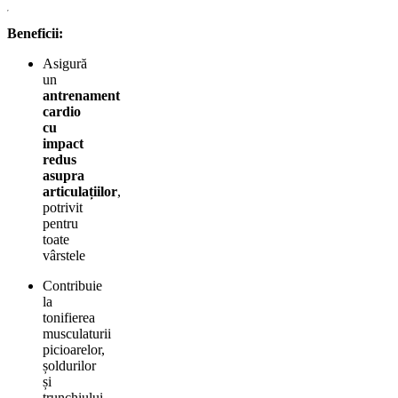
Beneficii:
Asigură
un
antrenament
cardio
cu
impact
redus
asupra
articulațiilor
,
potrivit
pentru
toate
vârstele
Contribuie
la
tonifierea
musculaturii
picioarelor,
șoldurilor
și
trunchiului