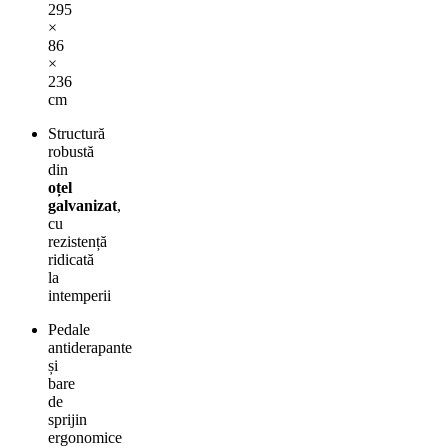
295
×
86
×
236
cm
Structură
robustă
din
oțel
galvanizat
,
cu
rezistență
ridicată
la
intemperii
Pedale
antiderapante
și
bare
de
sprijin
ergonomice