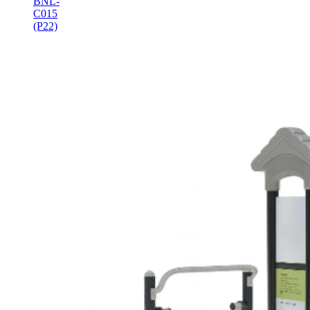
BNL-
C015
(P22)