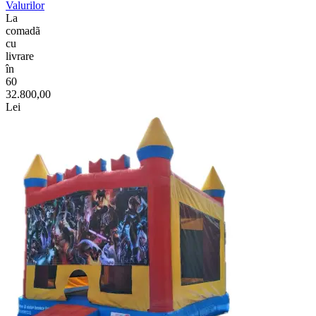
Valurilor
La
comadã
cu
livrare
în
60
32.800,00
Lei