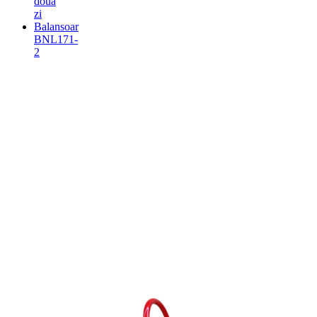
doua
zi
Balansoar
BNL171-
2