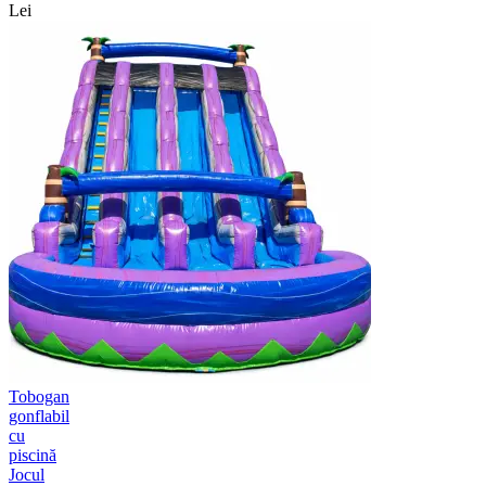
Lei
Tobogan
gonflabil
cu
piscină
Jocul