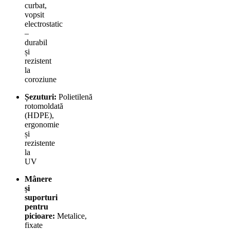
curbat,
vopsit
electrostatic
–
durabil
și
rezistent
la
coroziune
Șezuturi:
Polietilenă
rotomoldată
(HDPE),
ergonomie
și
rezistente
la
UV
Mânere
și
suporturi
pentru
picioare:
Metalice,
fixate