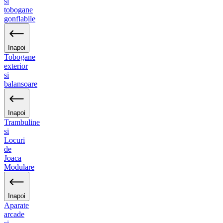
si
tobogane
gonflabile
Inapoi
Tobogane
exterior
si
balansoare
Inapoi
Trambuline
si
Locuri
de
Joaca
Modulare
Inapoi
Aparate
arcade