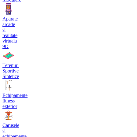
Aparate
arcade
si
realitate
virtuala
9D
Terenuri
Sportive
Sintetice
Echipamente
fitness
exterior
Carusele
si
echipamente