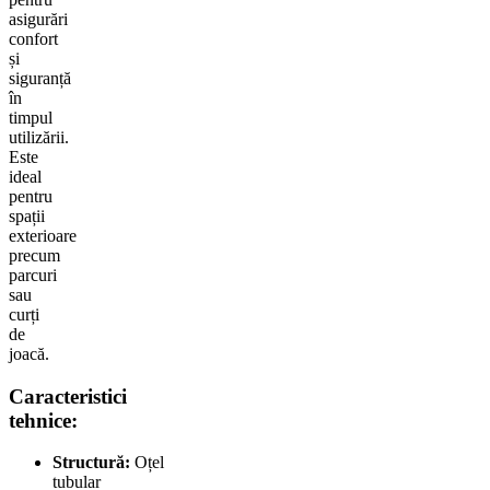
asigurări
confort
și
siguranță
în
timpul
utilizării.
Este
ideal
pentru
spații
exterioare
precum
parcuri
sau
curți
de
joacă.
Caracteristici
tehnice:
Structură:
Oțel
tubular