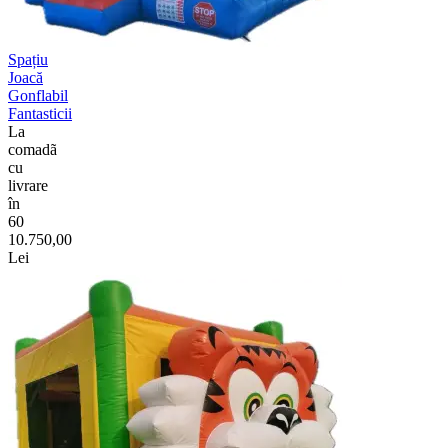
Spațiu
Joacă
Gonflabil
Fantasticii
La
comadã
cu
livrare
în
60
10.750,00
Lei