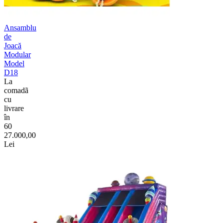
Ansamblu
de
Joacă
Modular
Model
D18
La
comadã
cu
livrare
în
60
27.000,00
Lei