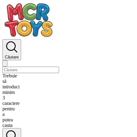
Căutare
Trebuie
să
introduci
minim
3
caractere
pentru
a
putea
cauta