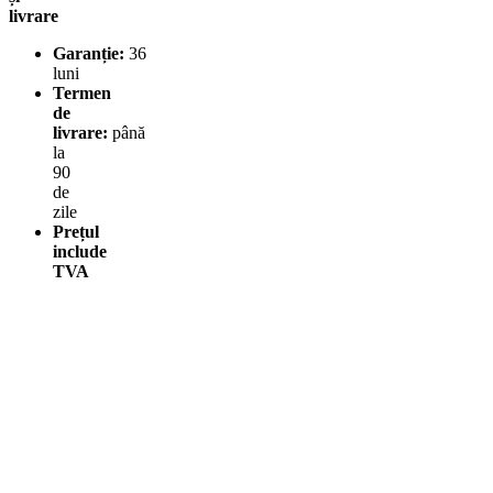
livrare
Garanție:
36
luni
Termen
de
livrare:
până
la
90
de
zile
Prețul
include
TVA