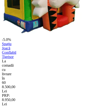
-5.0%
Spațiu
Joacă
Gonflabil
Tigrisor
La
comadã
cu
livrare
în
60
8.500,00
Lei
PRP:
8.950,00
Lei