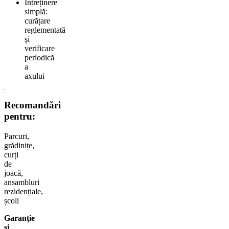
Întreținere
simplă:
curățare
reglementată
și
verificare
periodică
a
axului
Recomandări
pentru:
Parcuri,
grădinițe,
curți
de
joacă,
ansambluri
rezidențiale,
școli
Garanție
și