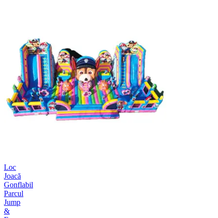
Loc
Joacă
Gonflabil
Parcul
Jump
&