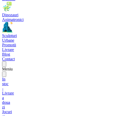
Dinozauri
Animatronici
Sculpturi
Urbane
Promotii
Livrare
Blog
Contact
Meniu
In
stoc
-
Livrare
a
doua
zi
Jocuri