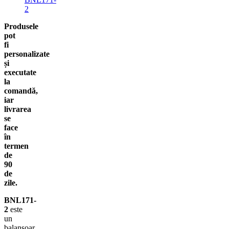
2
Produsele
pot
fi
personalizate
și
executate
la
comandă,
iar
livrarea
se
face
în
termen
de
90
de
zile.
BNL171-
2
este
un
balansoar