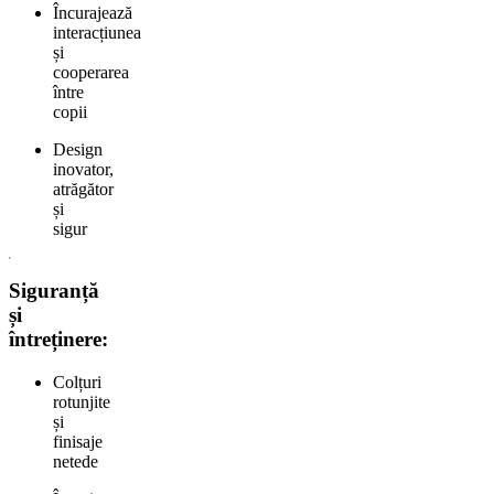
Încurajează
interacțiunea
și
cooperarea
între
copii
Design
inovator,
atrăgător
și
sigur
Siguranță
și
întreținere:
Colțuri
rotunjite
și
finisaje
netede