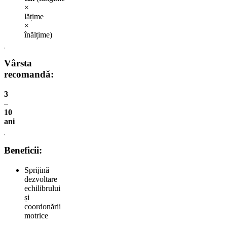
×
lățime
×
înălțime)
Vârsta
recomandă:
3
–
10
ani
Beneficii:
Sprijină
dezvoltare
echilibrului
și
coordonării
motrice