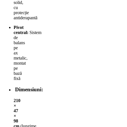
solid,
cu
protecție
antiderapantă
Pivot
central:
Sistem
de
balans
pe
ax
metalic,
montat
pe
bază
fixă
Dimensiuni:
210
×
47
×
98
cm
(lungime