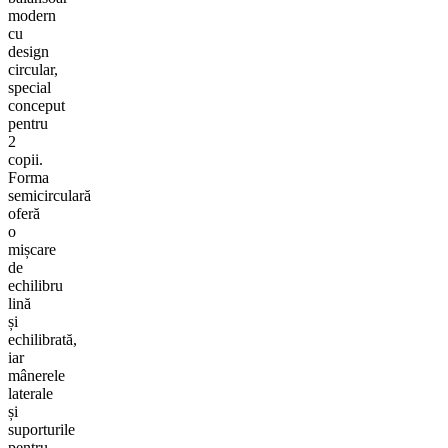
modern
cu
design
circular,
special
conceput
pentru
2
copii.
Forma
semicirculară
oferă
o
mișcare
de
echilibru
lină
și
echilibrată,
iar
mânerele
laterale
și
suporturile
pentru