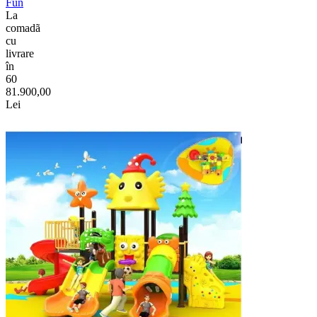
Fun
La
comadã
cu
livrare
în
60
81.900,00
Lei