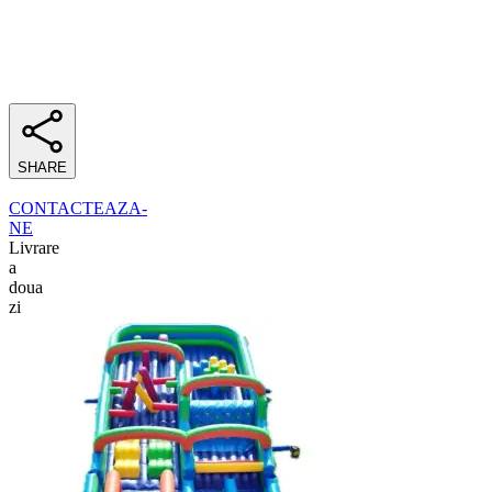
SHARE
CONTACTEAZA-
NE
Livrare
a
doua
zi