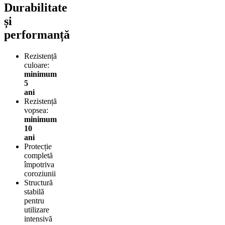
Durabilitate
și
performanță
Rezistență
culoare:
minimum
5
ani
Rezistență
vopsea:
minimum
10
ani
Protecție
completă
împotriva
coroziunii
Structură
stabilă
pentru
utilizare
intensivă