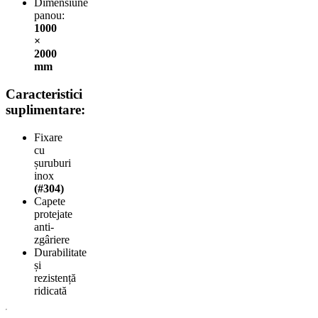
Dimensiune
panou:
1000
×
2000
mm
Caracteristici
suplimentare:
Fixare
cu
șuruburi
inox
(#304)
Capete
protejate
anti-
zgâriere
Durabilitate
și
rezistență
ridicată