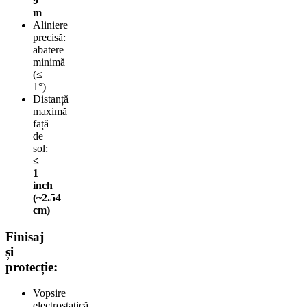
9
m
Aliniere
precisă:
abatere
minimă
(≤
1°)
Distanță
maximă
față
de
sol:
≤
1
inch
(~2.54
cm)
Finisaj
și
protecție:
Vopsire
electrostatică