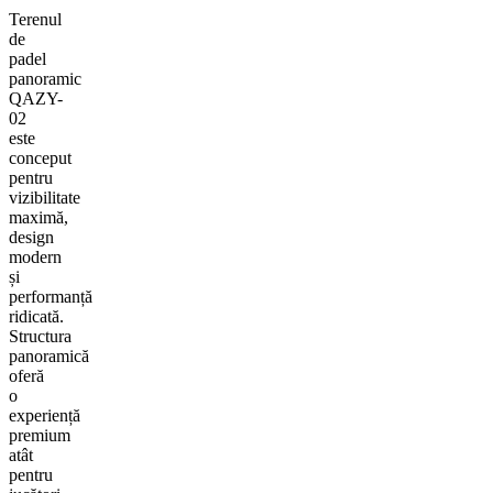
Terenul
de
padel
panoramic
QAZY-
02
este
conceput
pentru
vizibilitate
maximă,
design
modern
și
performanță
ridicată.
Structura
panoramică
oferă
o
experiență
premium
atât
pentru