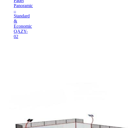
Padel
Panoramic
–
Standard
&
Economic
QAZY-
02