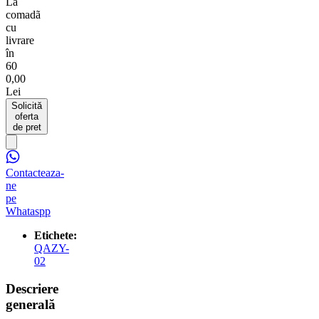
La
comadã
cu
livrare
în
60
0,00
Lei
Solicită
oferta
de pret
Contacteaza-
ne
pe
Whataspp
Etichete:
QAZY-
02
Descriere
generală