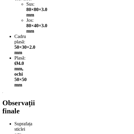
Sus:
80×80×3.0
mm
Jos:
80×40×3.0
mm
Cadru
plasă:
50×30×2.0
mm
Plasă:
Ø4.0
mm,
ochi
50×50
mm
Observații
finale
Suprafața
sticlei