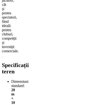
jucători,
cât
și
pentru
spectatori,
fiind
ideală
pentru
cluburi,
competiții
și
investiții
comerciale.
Specificații
teren
Dimensiuni
standard:
20
m
×
10