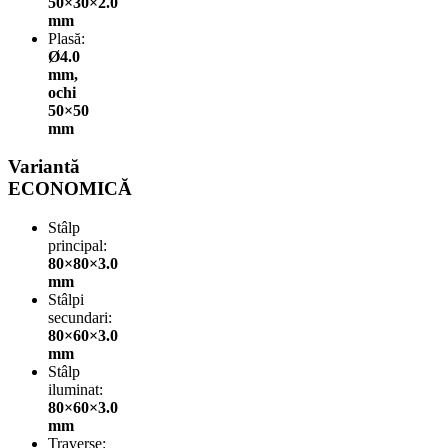
50×30×2.0
mm
Plasă:
Ø4.0
mm,
ochi
50×50
mm
Variantă
ECONOMICĂ
Stâlp
principal:
80×80×3.0
mm
Stâlpi
secundari:
80×60×3.0
mm
Stâlp
iluminat:
80×60×3.0
mm
Traverse: