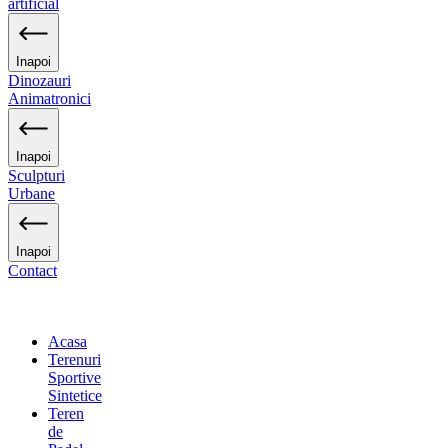
artificial
Inapoi
Dinozauri
Animatronici
Inapoi
Sculpturi
Urbane
Inapoi
Contact
Acasa
Terenuri
Sportive
Sintetice
Teren
de