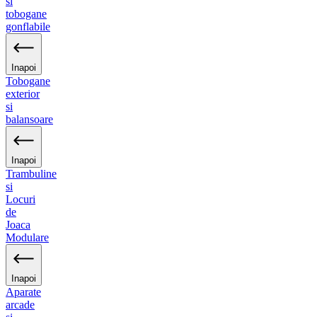
si
tobogane
gonflabile
Inapoi
Tobogane
exterior
si
balansoare
Inapoi
Trambuline
si
Locuri
de
Joaca
Modulare
Inapoi
Aparate
arcade