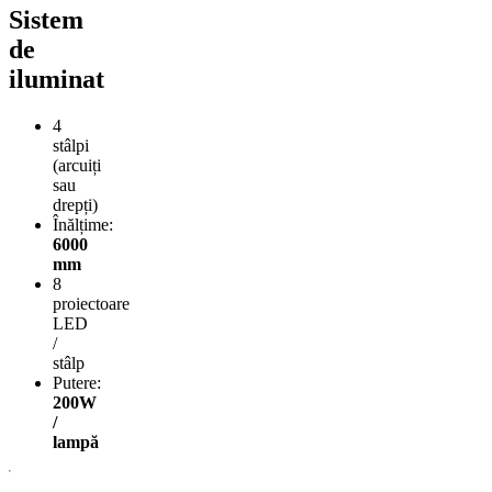
Sistem
de
iluminat
4
stâlpi
(arcuiți
sau
drepți)
Înălțime:
6000
mm
8
proiectoare
LED
/
stâlp
Putere:
200W
/
lampă