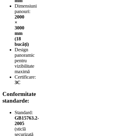
mm
Dimensiuni
panouri:
2000
×
3000
mm
(18
bucăți)
Design
panoramic
pentru
vizibilitate
maximă
Certificare:
3C
Conformitate
standarde:
Standard:
GB15763.2-
2005
(sticlă
securizată