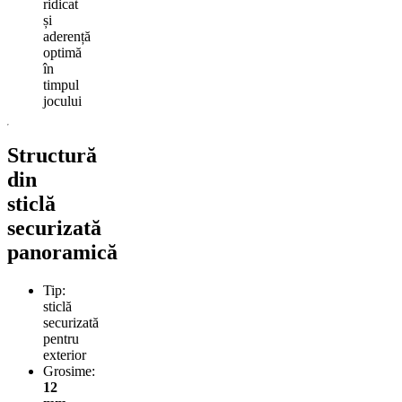
ridicat
și
aderență
optimă
în
timpul
jocului
Structură
din
sticlă
securizată
panoramică
Tip:
sticlă
securizată
pentru
exterior
Grosime:
12