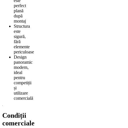
este
perfect
plană
după
montaj
Structura
este
sigură,
fără
elemente
periculoase
Design
panoramic
modern,
ideal
pentru
competiții
și
utilizare
comercială
Condiții
comerciale