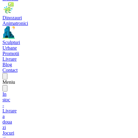
Dinozauri
Animatronici
Sculpturi
Urbane
Promotii
Livrare
Blog
Contact
Meniu
In
stoc
-
Livrare
a
doua
zi
Jocuri