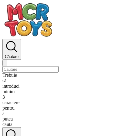
Căutare
Trebuie
să
introduci
minim
3
caractere
pentru
a
putea
cauta