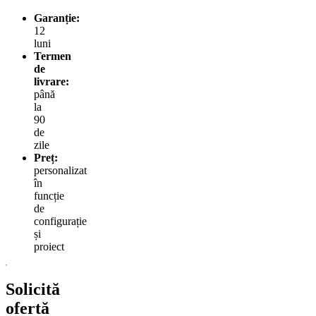
Garanție:
12
luni
Termen
de
livrare:
până
la
90
de
zile
Preț:
personalizat
în
funcție
de
configurație
și
proiect
Solicită
ofertă