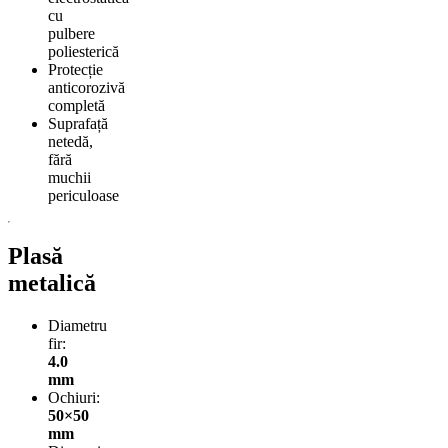
cu
pulbere
poliesterică
Protecție
anticorozivă
completă
Suprafață
netedă,
fără
muchii
periculoase
Plasă
metalică
Diametru
fir:
4.0
mm
Ochiuri:
50×50
mm