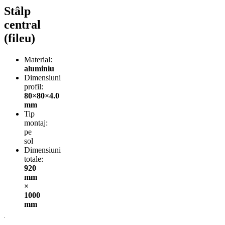
Stâlp
central
(fileu)
Material:
aluminiu
Dimensiuni
profil:
80×80×4.0
mm
Tip
montaj:
pe
sol
Dimensiuni
totale:
920
mm
×
1000
mm