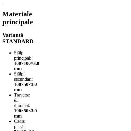
Materiale
principale
Variantă
STANDARD
Stâlp
principal:
100×100×3.0
mm
Stâlpi
secundari:
100×50×3.0
mm
Traverse
&
iluminat:
100×50×3.0
mm
Cadru
plasă: