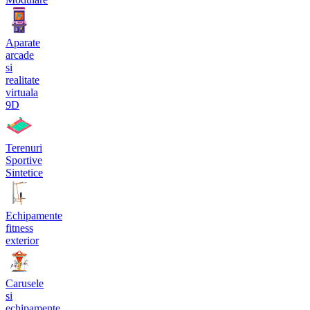
Aparate
arcade
si
realitate
virtuala
9D
Terenuri
Sportive
Sintetice
Echipamente
fitness
exterior
Carusele
si
echipamente