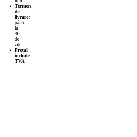
luni
Termen
de
livrare:
până
la
90
de
zile
Prețul
include
TVA