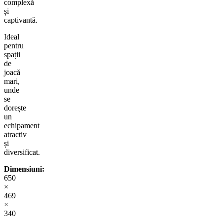
complexă
și
captivantă.
Ideal
pentru
spații
de
joacă
mari,
unde
se
dorește
un
echipament
atractiv
și
diversificat.
Dimensiuni:
650
×
469
×
340