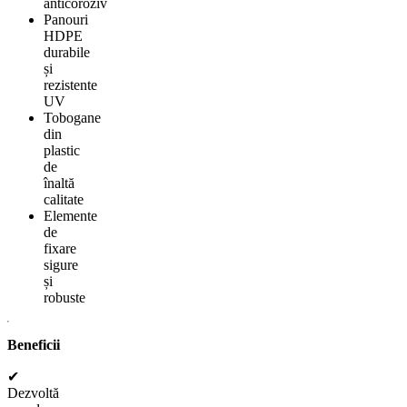
anticoroziv
Panouri
HDPE
durabile
și
rezistente
UV
Tobogane
din
plastic
de
înaltă
calitate
Elemente
de
fixare
sigure
și
robuste
Beneficii
✔
Dezvoltă