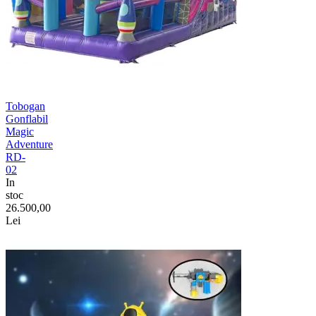
Tobogan
Gonflabil
Magic
Adventure
RD-
02
In
stoc
26.500,00
Lei