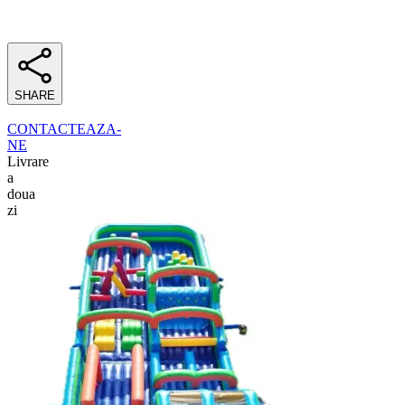
SHARE
CONTACTEAZA-
NE
Livrare
a
doua
zi