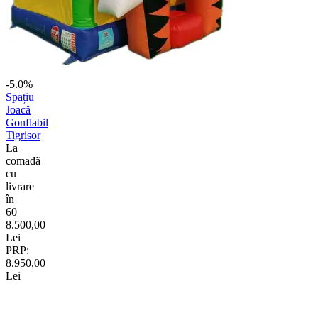
-5.0%
Spațiu
Joacă
Gonflabil
Tigrisor
La
comadã
cu
livrare
în
60
8.500,00
Lei
PRP:
8.950,00
Lei