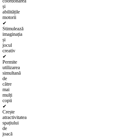
coordonarea
și
abilitățile
motorii
✔
Stimulează
imaginația
și
jocul
creativ
✔
Permite
utilizarea
simultană
de
către
mai
mulți
copii
✔
Crește
atractivitatea
spațiului
de
joacă