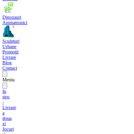
Dinozauri
Animatronici
Sculpturi
Urbane
Promotii
Livrare
Blog
Contact
Meniu
In
stoc
-
Livrare
a
doua
zi
Jocuri