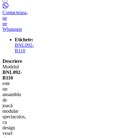
Contacteaza-
ne
pe
Whataspp
Etichete:
BNL092-
B110
Descriere
Modelul
BNL092-
B110
este
un
ansamblu
de
joacă
modular
spectaculos,
cu
design
vesel