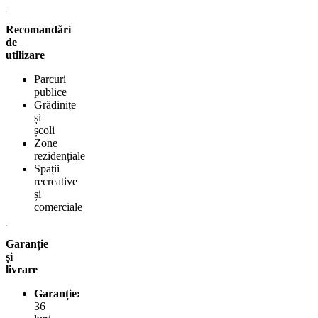
Recomandări
de
utilizare
Parcuri
publice
Grădinițe
și
școli
Zone
rezidențiale
Spații
recreative
și
comerciale
Garanție
și
livrare
Garanție:
36