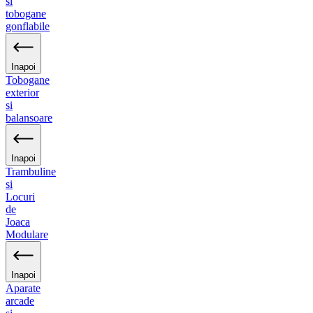
si
tobogane
gonflabile
Inapoi
Tobogane
exterior
si
balansoare
Inapoi
Trambuline
si
Locuri
de
Joaca
Modulare
Inapoi
Aparate
arcade