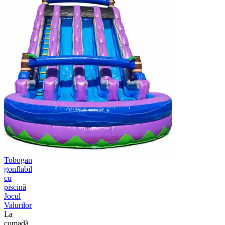
Tobogan
gonflabil
cu
piscină
Jocul
Valurilor
La
comadã