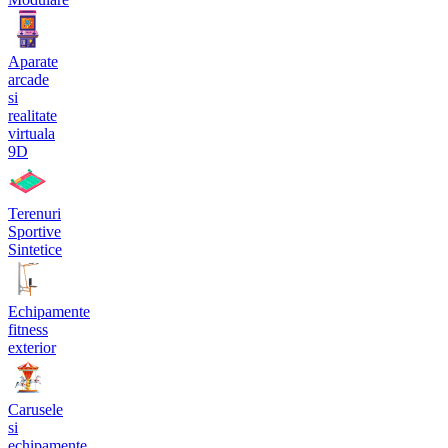
Aparate
arcade
si
realitate
virtuala
9D
Terenuri
Sportive
Sintetice
Echipamente
fitness
exterior
Carusele
si
echipamente