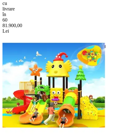
cu
livrare
în
60
81.900,00
Lei