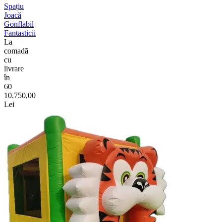
Spațiu
Joacă
Gonflabil
Fantasticii
La
comadã
cu
livrare
în
60
10.750,00
Lei