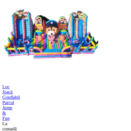
Loc
Joacă
Gonflabil
Parcul
Jump
&
Fun
La
comadã