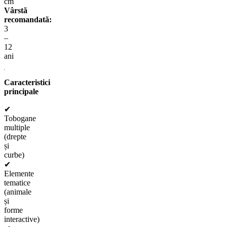
cm
Vârstă
recomandată:
3
–
12
ani
Caracteristici
principale
✔
Tobogane
multiple
(drepte
și
curbe)
✔
Elemente
tematice
(animale
și
forme
interactive)