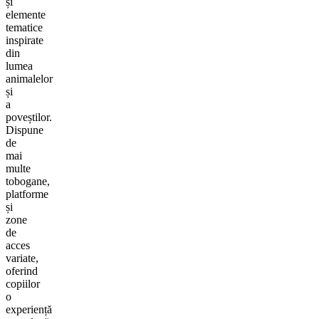
și
elemente
tematice
inspirate
din
lumea
animalelor
și
a
poveștilor.
Dispune
de
mai
multe
tobogane,
platforme
și
zone
de
acces
variate,
oferind
copiilor
o
experiență