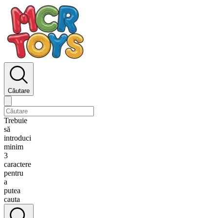
Căutare
Trebuie
să
introduci
minim
3
caractere
pentru
a
putea
cauta