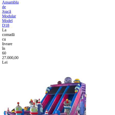
Ansamblu
de
Joacă
Modular
Model
D18
La
comadã
cu
livrare
în
60
27.000,00
Lei