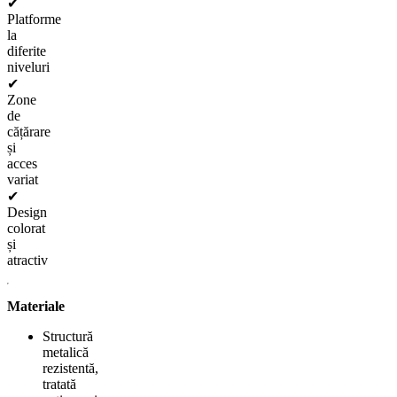
✔
Platforme
la
diferite
niveluri
✔
Zone
de
cățărare
și
acces
variat
✔
Design
colorat
și
atractiv
Materiale
Structură
metalică
rezistentă,
tratată