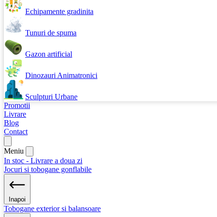
Echipamente gradinita
Tunuri de spuma
Gazon artificial
Dinozauri Animatronici
Sculpturi Urbane
Promotii
Livrare
Blog
Contact
Meniu
In stoc - Livrare a doua zi
Jocuri si tobogane gonflabile
Inapoi
Tobogane exterior si balansoare