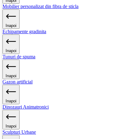
Inapoi
Mobilier personalizat din fibra de sticla
Inapoi
Echipamente gradinita
Inapoi
Tunuri de spuma
Inapoi
Gazon artificial
Inapoi
Dinozauri Animatronici
Inapoi
Sculpturi Urbane