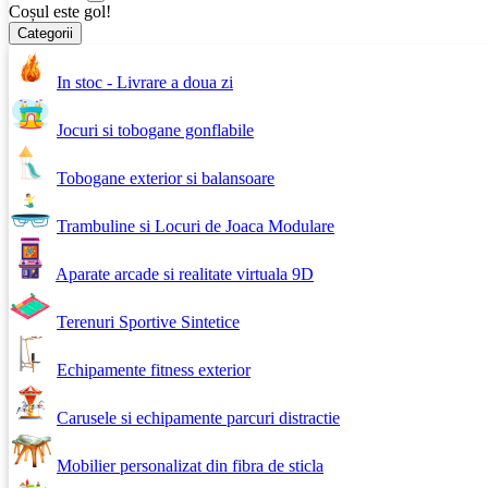
Coșul este gol!
Categorii
In stoc - Livrare a doua zi
Jocuri si tobogane gonflabile
Tobogane exterior si balansoare
Trambuline si Locuri de Joaca Modulare
Aparate arcade si realitate virtuala 9D
Terenuri Sportive Sintetice
Echipamente fitness exterior
Carusele si echipamente parcuri distractie
Mobilier personalizat din fibra de sticla