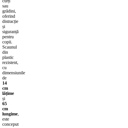
curți
sau
grădini,
oferind
distracție
și
siguranță
pentru
copii.
Scaunul
din
plastic
rezistent,
cu
dimensiunile
de
14
cm
lățime
și
65
cm
lungime
,
este
conceput