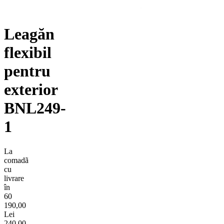
Leagăn
flexibil
pentru
exterior
BNL249-
1
La
comadã
cu
livrare
în
60
190,00
Lei
240,00