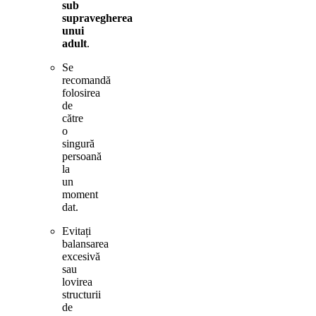
sub
supravegherea
unui
adult
.
Se
recomandă
folosirea
de
către
o
singură
persoană
la
un
moment
dat.
Evitați
balansarea
excesivă
sau
lovirea
structurii
de