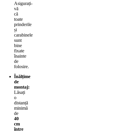
Asigurați-
vă
că
toate
prinderile
și
carabinele
sunt
bine
fixate
înainte
de
folosire.
Înălțime
de
montaj:
Lăsați
o
distanță
minimă
de
40
cm
între