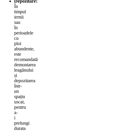
Depozitare:
În
timpul
iernii
sau
în
perioadele
cu
ploi
abundente,
este
recomandată
demontarea
leagănului
și
depozitarea
într-
un
spațiu
uscat,
pentru
a-
i
prelungi
durata