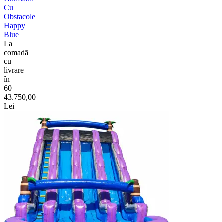
Cu
Obstacole
Happy
Blue
La
comadã
cu
livrare
în
60
43.750,00
Lei