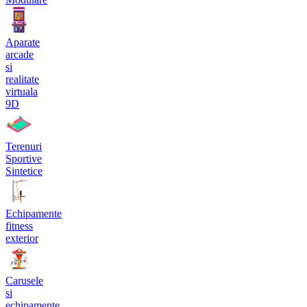
Aparate
arcade
si
realitate
virtuala
9D
Terenuri
Sportive
Sintetice
Echipamente
fitness
exterior
Carusele
si
echipamente