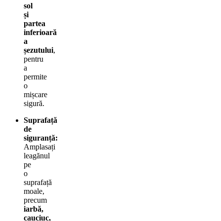
sol
și
partea
inferioară
a
șezutului
,
pentru
a
permite
o
mișcare
sigură.
Suprafață
de
siguranță:
Amplasați
leagănul
pe
o
suprafață
moale,
precum
iarbă,
cauciuc,