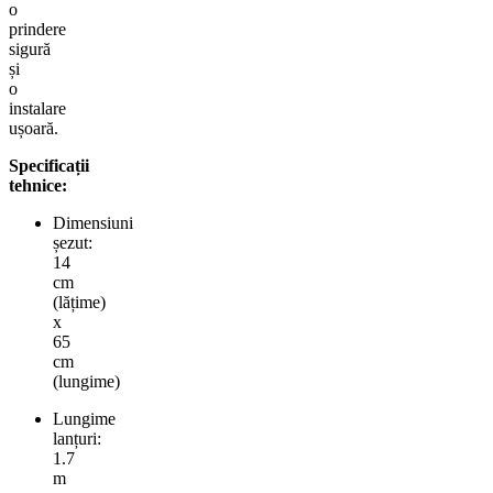
o
prindere
sigură
și
o
instalare
ușoară.
Specificații
tehnice:
Dimensiuni
șezut:
14
cm
(lățime)
x
65
cm
(lungime)
Lungime
lanțuri:
1.7
m