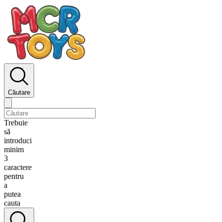
Căutare
Trebuie
să
introduci
minim
3
caractere
pentru
a
putea
cauta