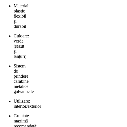
Material:
plastic
flexibil
și
durabil
Culoare:
verde
(șezut
și
lanțuri)
Sistem
de
prindere:
carabine
metalice
galvanizate
Utilizare:
interior/exterior
Greutate
maximă
recomandată: