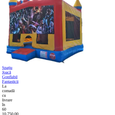
Spațiu
Joacă
Gonflabil
Fantasticii
La
comadã
cu
livrare
în
60
10.750,00