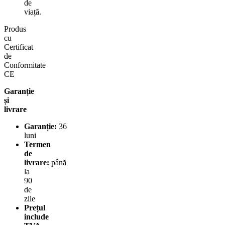
de
viață.
Produs
cu
Certificat
de
Conformitate
CE
Garanție
și
livrare
Garanție:
36
luni
Termen
de
livrare:
până
la
90
de
zile
Prețul
include