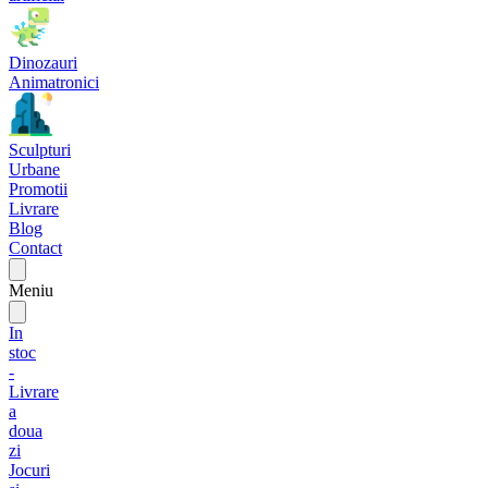
Dinozauri
Animatronici
Sculpturi
Urbane
Promotii
Livrare
Blog
Contact
Meniu
In
stoc
-
Livrare
a
doua
zi
Jocuri