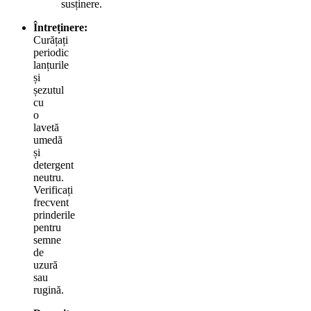
susținere.
Întreținere:
Curățați
periodic
lanțurile
și
șezutul
cu
o
lavetă
umedă
și
detergent
neutru.
Verificați
frecvent
prinderile
pentru
semne
de
uzură
sau
rugină.