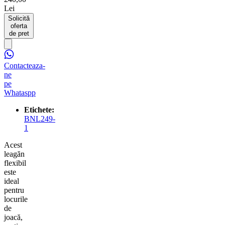
Lei
Solicită
oferta
de pret
Contacteaza-
ne
pe
Whataspp
Etichete:
BNL249-
1
Acest
leagăn
flexibil
este
ideal
pentru
locurile
de
joacă,