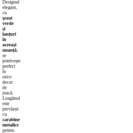
Designul
elegant,
cu
șezut
verde
și
lanțuri
în
aceeași
nuanță
,
se
potrivește
perfect
în
orice
decor
de
joacă.
Leagănul
este
prevăzut
cu
carabine
metalice
pentru