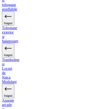
si
tobogane
gonflabile
Inapoi
Tobogane
exterior
si
balansoare
Inapoi
Trambuline
si
Locuri
de
Joaca
Modulare
Inapoi
Aparate
arcade