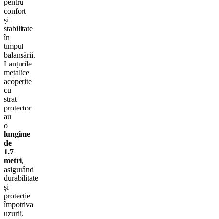
pentru
confort
și
stabilitate
în
timpul
balansării.
Lanțurile
metalice
acoperite
cu
strat
protector
au
o
lungime
de
1.7
metri
,
asigurând
durabilitate
și
protecție
împotriva
uzurii.