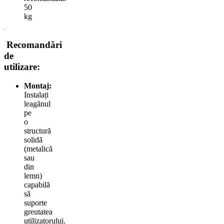
50
kg
Recomandări
de
utilizare:
Montaj:
Instalați
leagănul
pe
o
structură
solidă
(metalică
sau
din
lemn)
capabilă
să
suporte
greutatea
utilizatorului.