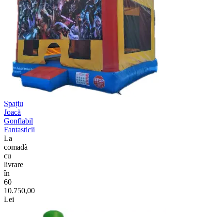
Spațiu
Joacă
Gonflabil
Fantasticii
La
comadã
cu
livrare
în
60
10.750,00
Lei