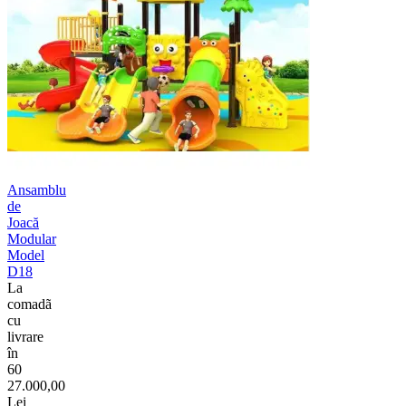
Ansamblu
de
Joacă
Modular
Model
D18
La
comadã
cu
livrare
în
60
27.000,00
Lei