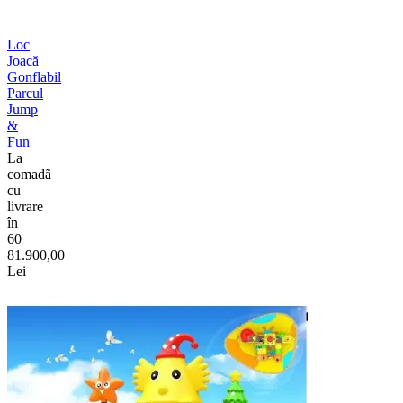
Loc
Joacă
Gonflabil
Parcul
Jump
&
Fun
La
comadã
cu
livrare
în
60
81.900,00
Lei