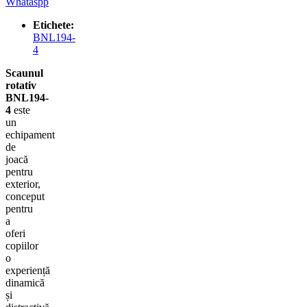
Whataspp
Etichete:
BNL194-
4
Scaunul
rotativ
BNL194-
4
este
un
echipament
de
joacă
pentru
exterior,
conceput
pentru
a
oferi
copiilor
o
experiență
dinamică
și