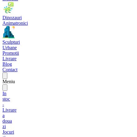
Dinozauri
Animatronici
Sculpturi
Urbane
Promotii
Livrare
Blog
Contact
Meniu
In
stoc
-
Livrare
a
doua
zi
Jocuri