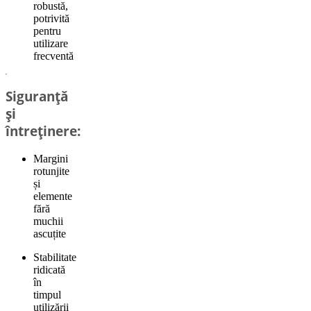
robustă,
potrivită
pentru
utilizare
frecventă
Siguranță
și
întreținere:
Margini
rotunjite
și
elemente
fără
muchii
ascuțite
Stabilitate
ridicată
în
timpul
utilizării