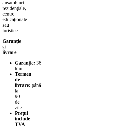
ansambluri
rezidențiale,
centre
educaționale
sau
turistice
Garanție
și
livrare
Garanție:
36
luni
Termen
de
livrare:
până
la
90
de
zile
Prețul
include
TVA