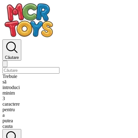
Căutare
Trebuie
să
introduci
minim
3
caractere
pentru
a
putea
cauta