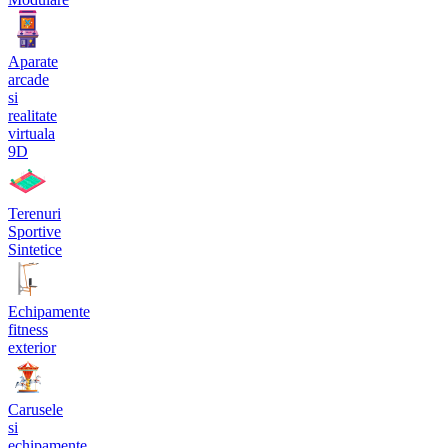
Aparate
arcade
si
realitate
virtuala
9D
Terenuri
Sportive
Sintetice
Echipamente
fitness
exterior
Carusele
si
echipamente