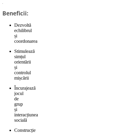
Beneficii:
Dezvoltă
echilibrul
și
coordonarea
Stimulează
simțul
orientării
și
controlul
mișcării
Încurajează
jocul
de
grup
și
interacțiunea
socială
Construcție