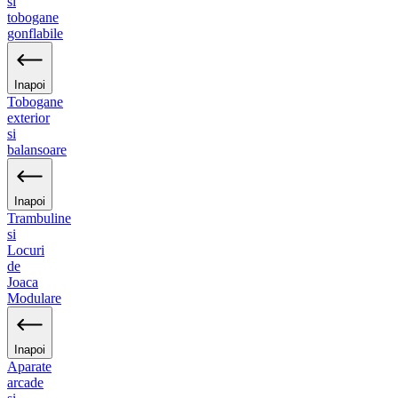
si
tobogane
gonflabile
Inapoi
Tobogane
exterior
si
balansoare
Inapoi
Trambuline
si
Locuri
de
Joaca
Modulare
Inapoi
Aparate
arcade