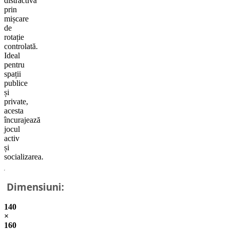
distractivă
prin
mișcare
de
rotație
controlată.
Ideal
pentru
spații
publice
și
private,
acesta
încurajează
jocul
activ
și
socializarea.
Dimensiuni:
140
×
160