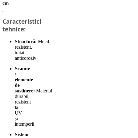
cm
Caracteristici
tehnice:
Structură:
Metal
rezistent,
tratat
anticoroziv
Scaune
/
elemente
de
susținere:
Material
durabil,
rezistent
la
UV
și
intemperii
Sistem