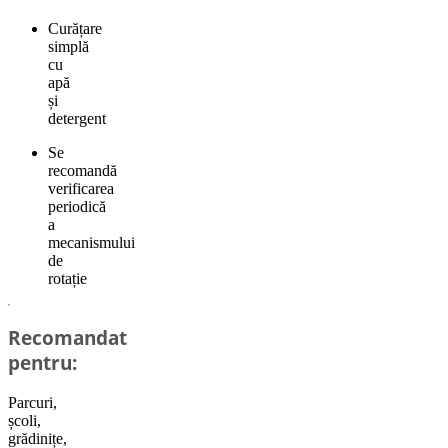
Curățare
simplă
cu
apă
și
detergent
Se
recomandă
verificarea
periodică
a
mecanismului
de
rotație
Recomandat
pentru:
Parcuri,
școli,
grădinițe,