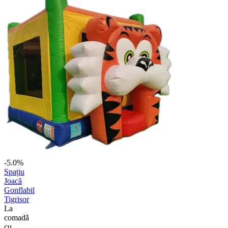
-5.0%
Spațiu
Joacă
Gonflabil
Tigrisor
La
comadã
cu