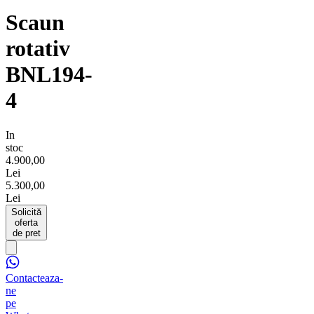
Scaun
rotativ
BNL194-
4
In
stoc
4.900,00
Lei
5.300,00
Lei
Solicită
oferta
de pret
Contacteaza-
ne
pe