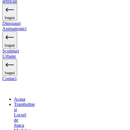
artificial
Inapoi
Dinozauri
Animatronici
Inapoi
Sculpturi
Urbane
Inapoi
Contact
Acasa
Trambuline
si
Locuri
de
Joaca