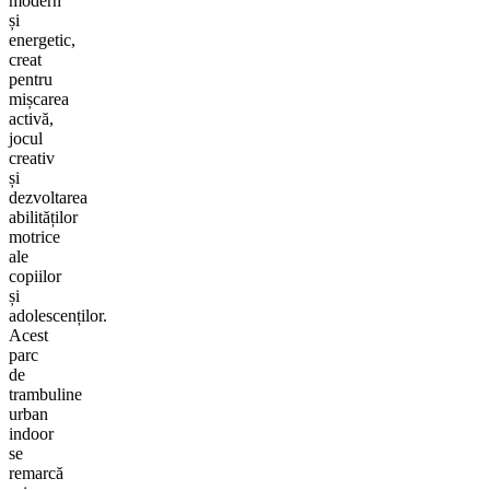
modern
și
energetic,
creat
pentru
mișcarea
activă,
jocul
creativ
și
dezvoltarea
abilităților
motrice
ale
copiilor
și
adolescenților.
Acest
parc
de
trambuline
urban
indoor
se
remarcă