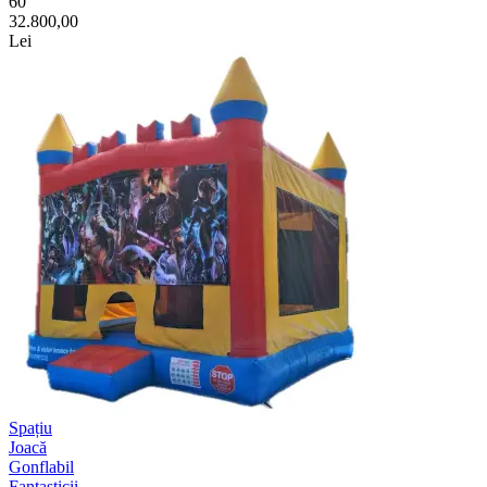
60
32.800,00
Lei
Spațiu
Joacă
Gonflabil
Fantasticii