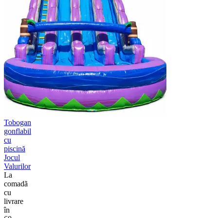
Tobogan
gonflabil
cu
piscină
Jocul
Valurilor
La
comadã
cu
livrare
în