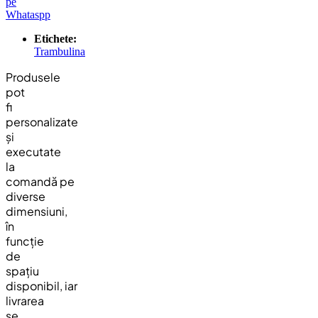
pe
Whataspp
Etichete:
Trambulina
Produsele
pot
fi
personalizate
și
executate
la
comandă
pe
diverse
dimensiuni,
în
funcție
de
spațiu
disponibil,
iar
livrarea
se