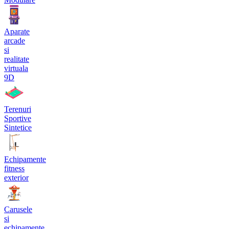
Aparate
arcade
si
realitate
virtuala
9D
Terenuri
Sportive
Sintetice
Echipamente
fitness
exterior
Carusele
si
echipamente