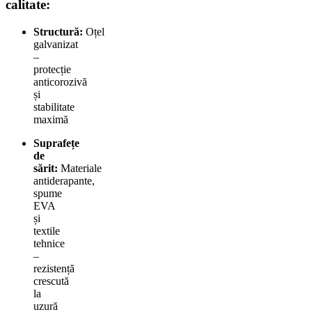
calitate:
Structură:
Oțel
galvanizat
–
protecție
anticorozivă
și
stabilitate
maximă
Suprafețe
de
sărit:
Materiale
antiderapante,
spume
EVA
și
textile
tehnice
–
rezistență
crescută
la
uzură