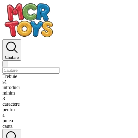
Căutare
Trebuie
să
introduci
minim
3
caractere
pentru
a
putea
cauta