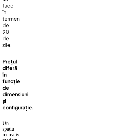
face
în
termen
de
90
de
zile.
Prețul
diferă
în
funcție
de
dimensiuni
și
configurație.
Un
spațiu
recreativ