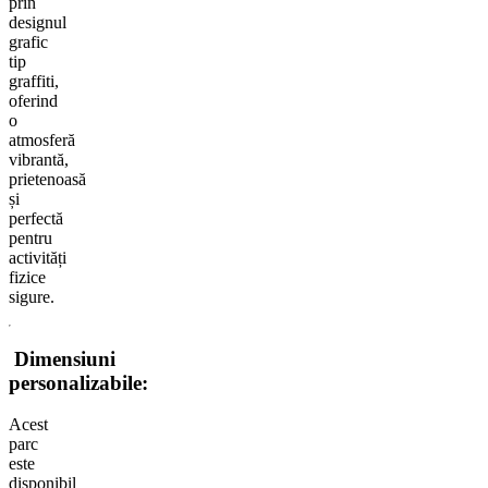
prin
designul
grafic
tip
graffiti,
oferind
o
atmosferă
vibrantă,
prietenoasă
și
perfectă
pentru
activități
fizice
sigure.
Dimensiuni
personalizabile:
Acest
parc
este
disponibil