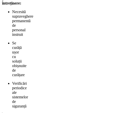
întreținere:
Necesită
supraveghere
permanentă
de
personal
instruit
Se
curăță
ușor
cu
soluții
obișnuite
de
curățare
Verificări
periodice
ale
sistemelor
de
siguranță