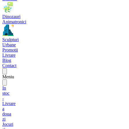
Dinozauri
Animatronici
Sculpturi
Urbane
Promotii
Livrare
Blog
Contact
Meniu
In
stoc
-
Livrare
a
doua
zi
Jocuri