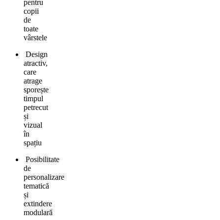
pentru
copii
de
toate
vârstele
Design
atractiv,
care
atrage
sporește
timpul
petrecut
și
vizual
în
spațiu
Posibilitate
de
personalizare
tematică
și
extindere
modulară