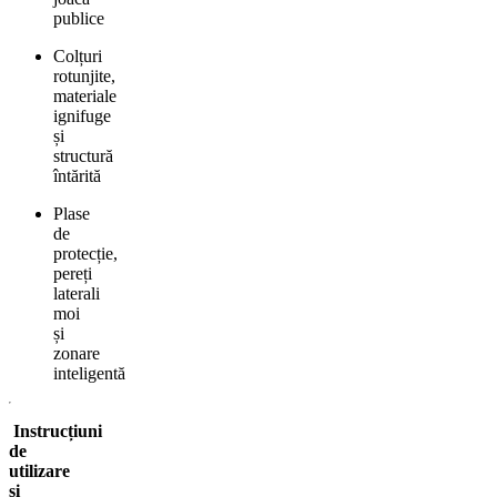
publice
Colțuri
rotunjite,
materiale
ignifuge
și
structură
întărită
Plase
de
protecție,
pereți
laterali
moi
și
zonare
inteligentă
Instrucțiuni
de
utilizare
și