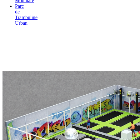
Modulare
Parc
de
Trambuline
Urban