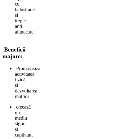
cu
balustrade
și
trepte
anti-
alunecare
Beneficii
majore:
Promovează
activitatea
fizică
și
dezvoltarea
motrică
creează
un
mediu
sigur
și
captivant