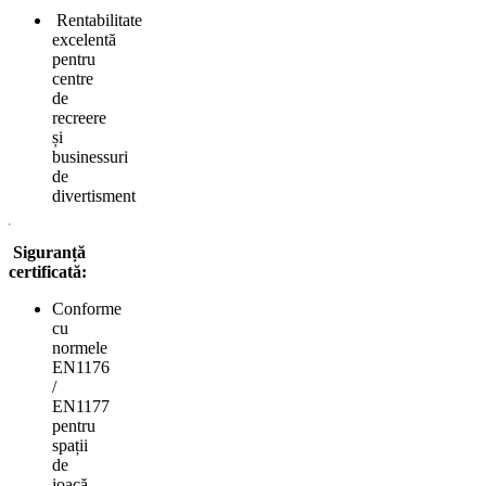
Rentabilitate
excelentă
pentru
centre
de
recreere
și
businessuri
de
divertisment
Siguranță
certificată:
Conforme
cu
normele
EN1176
/
EN1177
pentru
spații
de
joacă