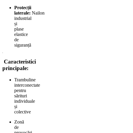
Protecții
laterale:
Nailon
industrial
și
plase
elastice
de
siguranță
Caracteristici
principale:
Trambuline
interconectate
pentru
sărituri
individuale
și
colective
Zonă
de
provocări