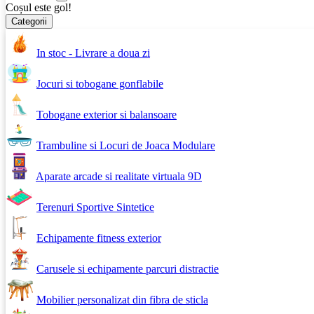
Coșul este gol!
Categorii
In stoc - Livrare a doua zi
Jocuri si tobogane gonflabile
Tobogane exterior si balansoare
Trambuline si Locuri de Joaca Modulare
Aparate arcade si realitate virtuala 9D
Terenuri Sportive Sintetice
Echipamente fitness exterior
Carusele si echipamente parcuri distractie
Mobilier personalizat din fibra de sticla