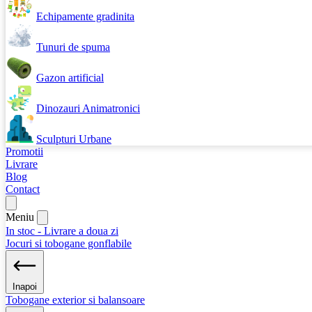
Echipamente gradinita
Tunuri de spuma
Gazon artificial
Dinozauri Animatronici
Sculpturi Urbane
Promotii
Livrare
Blog
Contact
Meniu
In stoc - Livrare a doua zi
Jocuri si tobogane gonflabile
Inapoi
Tobogane exterior si balansoare