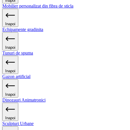
Inapoi
Mobilier personalizat din fibra de sticla
Inapoi
Echipamente gradinita
Inapoi
Tunuri de spuma
Inapoi
Gazon artificial
Inapoi
Dinozauri Animatronici
Inapoi
Sculpturi Urbane