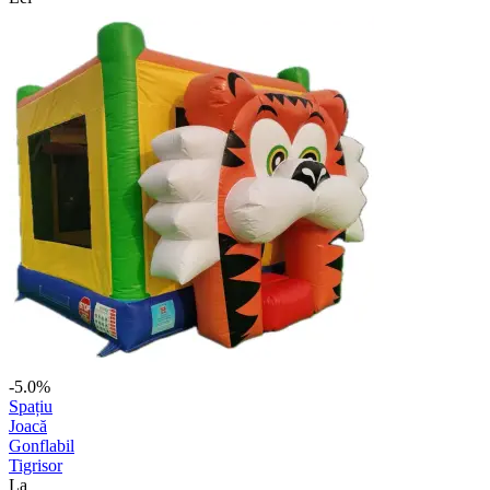
-5.0%
Spațiu
Joacă
Gonflabil
Tigrisor
La