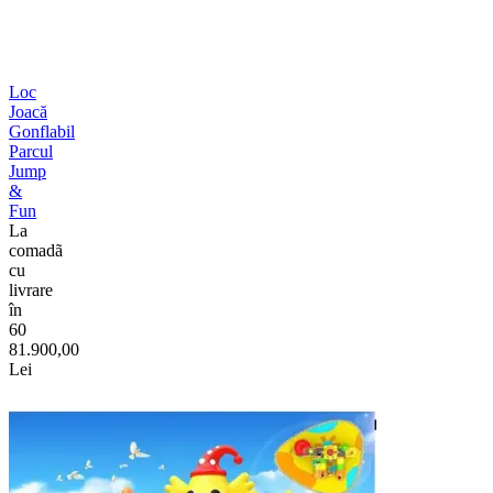
Loc
Joacă
Gonflabil
Parcul
Jump
&
Fun
La
comadã
cu
livrare
în
60
81.900,00
Lei