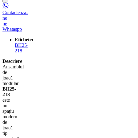
Contacteaza-
ne
pe
Whataspp
Etichete:
BH25-
218
Descriere
Ansamblul
de
joacă
modular
BH25-
218
este
un
spațiu
modern
de
joacă
tip