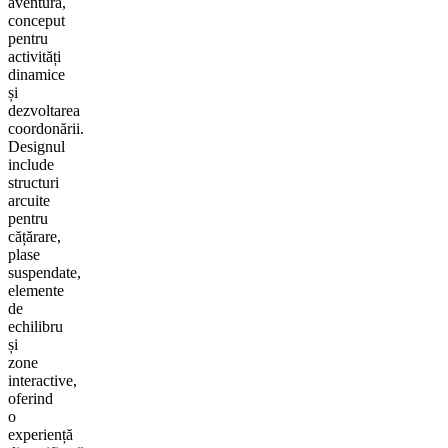
aventură,
conceput
pentru
activități
dinamice
și
dezvoltarea
coordonării.
Designul
include
structuri
arcuite
pentru
cățărare,
plase
suspendate,
elemente
de
echilibru
și
zone
interactive,
oferind
o
experiență