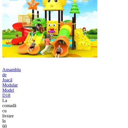
Ansamblu
de
Joacă
Modular
Model
D18
La
comadã
cu
livrare
în
60