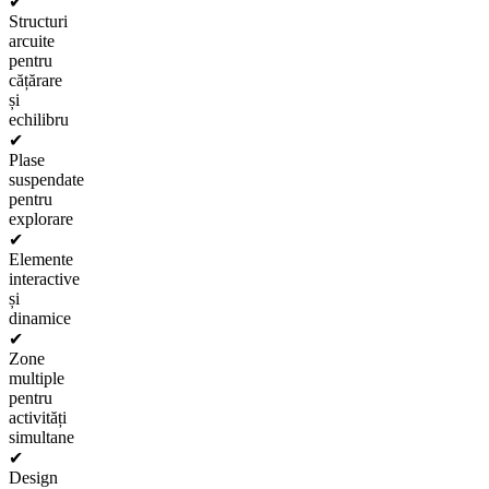
✔
Structuri
arcuite
pentru
cățărare
și
echilibru
✔
Plase
suspendate
pentru
explorare
✔
Elemente
interactive
și
dinamice
✔
Zone
multiple
pentru
activități
simultane
✔
Design