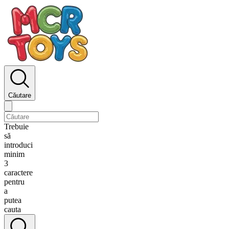
Căutare
Trebuie
să
introduci
minim
3
caractere
pentru
a
putea
cauta