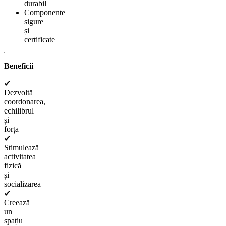
durabil
Componente
sigure
și
certificate
Beneficii
✔
Dezvoltă
coordonarea,
echilibrul
și
forța
✔
Stimulează
activitatea
fizică
și
socializarea
✔
Creează
un
spațiu