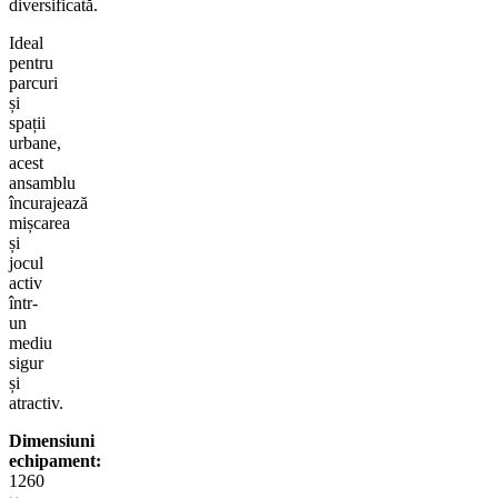
diversificată.
Ideal
pentru
parcuri
și
spații
urbane,
acest
ansamblu
încurajează
mișcarea
și
jocul
activ
într-
un
mediu
sigur
și
atractiv.
Dimensiuni
echipament:
1260