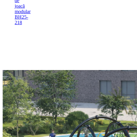
de
joacă
modular
BH25-
218