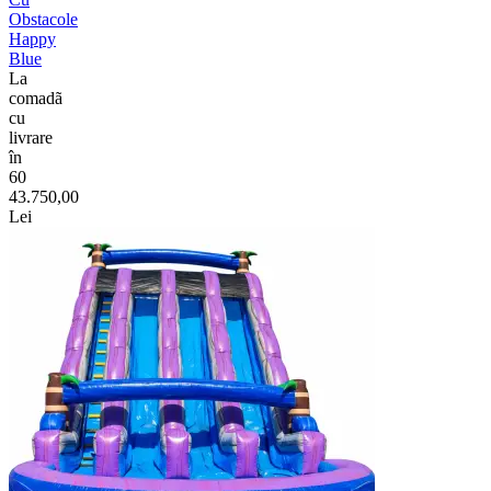
Obstacole
Happy
Blue
La
comadã
cu
livrare
în
60
43.750,00
Lei