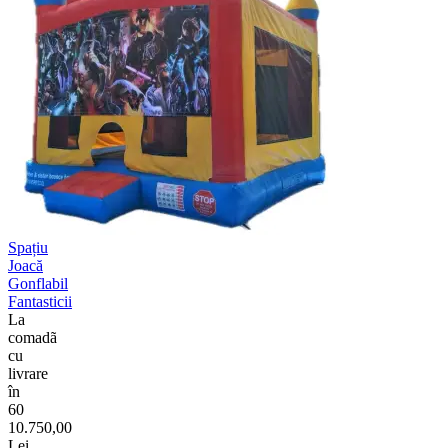
Spațiu
Joacă
Gonflabil
Fantasticii
La
comadã
cu
livrare
în
60
10.750,00
Lei