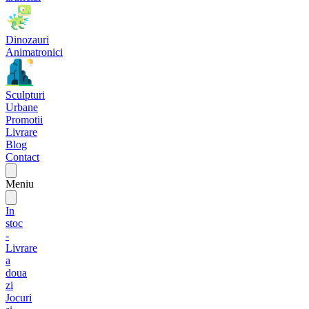
Dinozauri
Animatronici
Sculpturi
Urbane
Promotii
Livrare
Blog
Contact
Meniu
In
stoc
-
Livrare
a
doua
zi
Jocuri