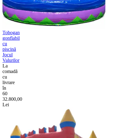
Tobogan
gonflabil
cu
piscină
Jocul
Valurilor
La
comadã
cu
livrare
în
60
32.800,00
Lei