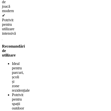
de
joacă
modern
✔
Potrivit
pentru
utilizare
intensivă
Recomandări
de
utilizare
Ideal
pentru
parcuri,
școli
și
zone
rezidențiale
Potrivit
pentru
spații
outdoor