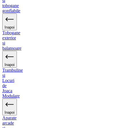
si
tobogane
gonflabile
Inapoi
Tobogane
exterior
si
balansoare
Inapoi
Trambuline
si
Locuri
de
Joaca
Modulare
Inapoi
Aparate
arcade