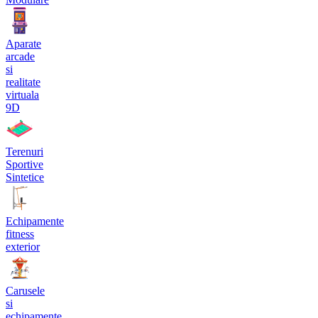
Aparate
arcade
si
realitate
virtuala
9D
Terenuri
Sportive
Sintetice
Echipamente
fitness
exterior
Carusele
si
echipamente