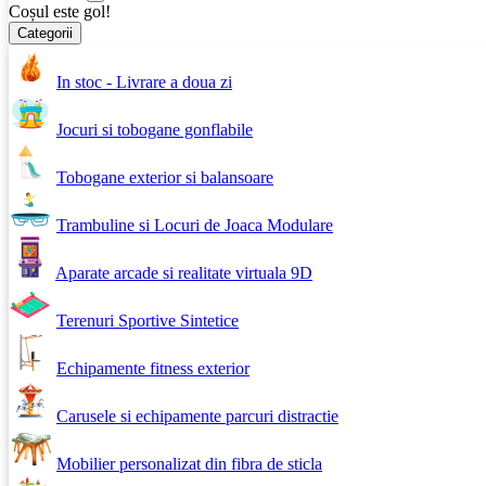
Coșul este gol!
Categorii
In stoc - Livrare a doua zi
Jocuri si tobogane gonflabile
Tobogane exterior si balansoare
Trambuline si Locuri de Joaca Modulare
Aparate arcade si realitate virtuala 9D
Terenuri Sportive Sintetice
Echipamente fitness exterior
Carusele si echipamente parcuri distractie
Mobilier personalizat din fibra de sticla