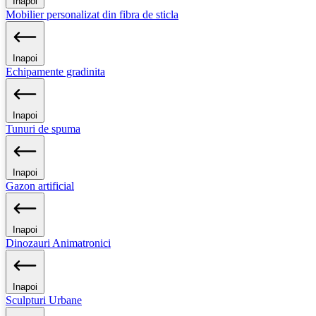
Inapoi
Mobilier personalizat din fibra de sticla
Inapoi
Echipamente gradinita
Inapoi
Tunuri de spuma
Inapoi
Gazon artificial
Inapoi
Dinozauri Animatronici
Inapoi
Sculpturi Urbane