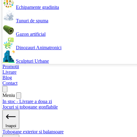
Echipamente gradinita
Tunuri de spuma
Gazon artificial
Dinozauri Animatronici
Sculpturi Urbane
Promotii
Livrare
Blog
Contact
Meniu
In stoc - Livrare a doua zi
Jocuri si tobogane gonflabile
Inapoi
Tobogane exterior si balansoare